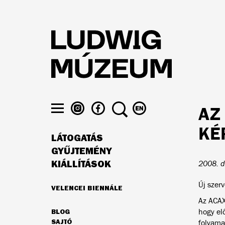
Ugrás
a
tartalomra
LUDWIG
LUDWIG
KERESÉS
VÁLTÁS
AZ
MÚZEUM
MÚZEUM
ENGLISH
Menü
AZ
A
NYELVRE
KÉ
láthatósága
LÁTOGATÁS
INSTAGRAMON
FACEBOOK-
FŐ
ON
GYŰJTEMÉNY
NAVIGÁCIÓ
KIÁLLÍTÁSOK
2008. d
Új szerv
VELENCEI BIENNÁLE
AJÁNLATUNK
Az ACAX
hogy el
BLOG
MÁSODLAGOS
SAJTÓ
folyama