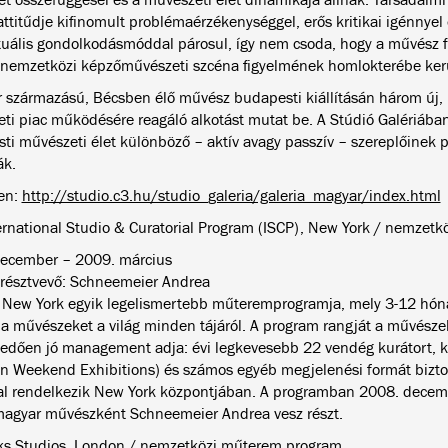
 attitűdje kifinomult problémaérzékenységgel, erős kritikai igénnye
uális gondolkodásmóddal párosul, így nem csoda, hogy a művész fi
 nemzetközi képzőművészeti szcéna figyelmének homlokterébe kerü
r származású, Bécsben élő művész budapesti kiállításán három új, k
ti piac működésére reagáló alkotást mutat be. A Stúdió Galériában
ti művészeti élet különböző – aktív avagy passzív – szereplőinek po
ák.
en:
http://studio.c3.hu/studio_galeria/galeria_magyar/index.html
ernational Studio & Curatorial Program (ISCP), New York / nemzet
ecember – 2009. március
résztvevő: Schneemeier Andrea
 New York egyik legelismertebb műteremprogramja, mely 3-12 hón
 a művészeket a világ minden tájáról. A program rangját a művészek
edően jó management adja: évi legkevesebb 22 vendég kurátort, kiá
en Weekend Exhibitions) és számos egyéb megjelenési formát biztos
al rendelkezik New York központjában. A programban 2008. decem
magyar művészként Schneemeier Andrea vesz részt.
s Studios, London / nemzetközi műterem program