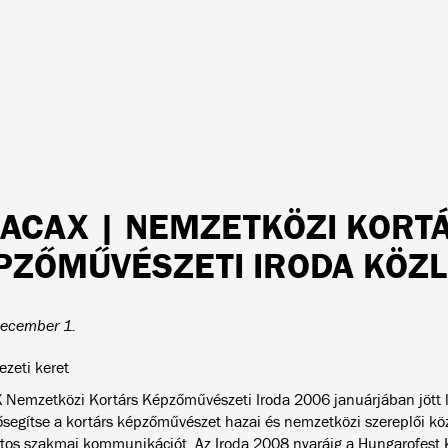
 ACAX | NEMZETKÖZI KORT
PZŐMŰVÉSZETI IRODA KÖZ
ecember 1.
ezeti keret
 Nemzetközi Kortárs Képzőművészeti Iroda 2006 januárjában jött lét
ősegítse a kortárs képzőművészet hazai és nemzetközi szereplői kö
tos szakmai kommunikációt. Az Iroda 2008 nyaráig a Hungarofest 