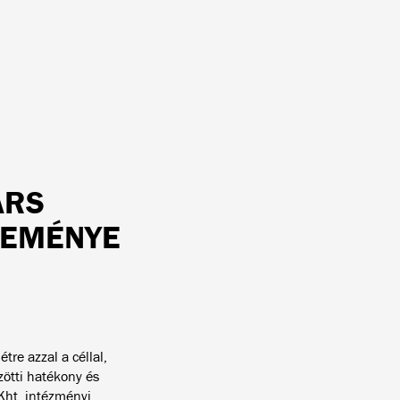
ÁRS
LEMÉNYE
re azzal a céllal,
zötti hatékony és
Kht. intézményi