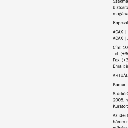
Szakmai
biztosít
magánal
Kapcsol
ACAX | 
ACAX | 
Cím: 10
Tel: (+
Fax: (+
Email:
i
AKTUÁL
Kamen S
Stúdió G
2008. n
Kurátor
Az idei
három m
művésze