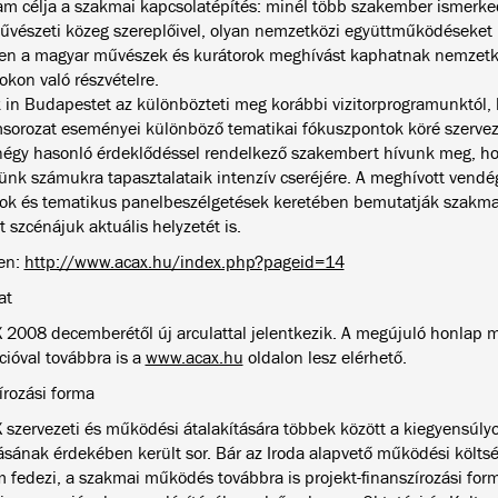
am célja a szakmai kapcsolatépítés: minél több szakember ismerke
vészeti közeg szereplőivel, olyan nemzetközi együttműködéseket 
en a magyar művészek és kurátorok meghívást kaphatnak nemzetk
sokon való részvételre.
 in Budapestet az különbözteti meg korábbi vizitorprogramunktól, 
sorozat eseményei különböző tematikai fókuszpontok köré szervez
égy hasonló érdeklődéssel rendelkező szakembert hívunk meg, ho
ünk számukra tapasztalataik intenzív cseréjére. A meghívott vendé
ok és tematikus panelbeszélgetések keretében bemutatják szakma
 szcénájuk aktuális helyzetét is.
en:
http://www.acax.hu/index.php?pageid=14
at
 2008 decemberétől új arculattal jelentkezik. A megújuló honlap m
cióval továbbra is a
www.acax.hu
oldalon lesz elérhető.
írozási forma
 szervezeti és működési átalakítására többek között a kiegyensúl
tásának érdekében került sor. Bár az Iroda alapvető működési költs
fedezi, a szakmai működés továbbra is projekt-finanszírozási form