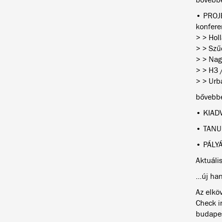
• PROJE
konfere
> > Hol
> > Szű
> > Nagy
> > H3 
> > Urb
bővebb
• KIADV
• TANU
• PÁLYÁ
Aktuáli
...új ha
Az elkö
Check i
budapes