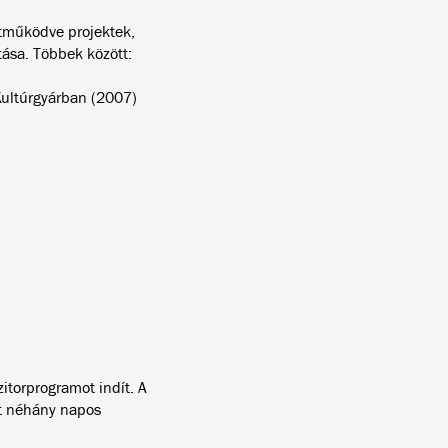
tműködve projektek,
ása. Többek között:
Kultúrgyárban (2007)
itorprogramot indít. A
st néhány napos