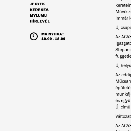
JEGYEK
keretei
NAVIGÁCIÓ
KERESÉS
Művésze
MYLUMU
immár k
HÍRLEVÉL
Új csap
NYITVATARTÁS ÉS JEGYÁRAK
MA NYITVA:
Az ACAX
10.00 - 18.00
igazgat
Stepano
függetl
Új helys
Az eddi
Műcsarn
épületé
munkáját
és együ
Új címü
Változatl
Az ACAX