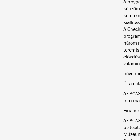
A progr
képzőmű
keretéb
kiállítá
A Check
program
három-n
teremts
előadás
valamint
bővebb
Új arcul
Az ACAX
informá
Finansz
Az ACAX
biztosí
Múzeum 