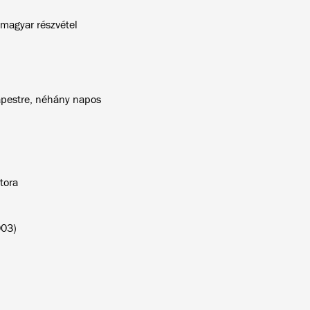
magyar részvétel
pestre, néhány napos
tora
003)