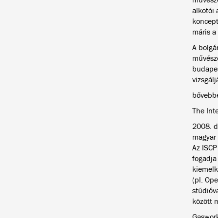
alkotói
koncept
máris a
A bolgá
művésze
budapes
vizsgálj
bővebb
The Int
2008. d
magyar 
Az ISCP
fogadja
kiemelk
(pl. Op
stúdióv
között 
Gaswork