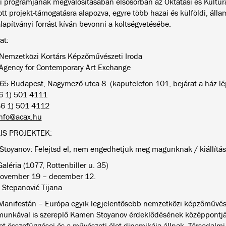
 programjának megvalósításában elsősorban az Oktatási és Kulturál
ott projekt-támogatásra alapozva, egyre több hazai és külföldi, álla
apítványi forrást kíván bevonni a költségvetésébe.
at:
Nemzetközi Kortárs Képzőművészeti Iroda
Agency for Contemporary Art Exchange
65 Budapest, Nagymező utca 8. (kaputelefon 101, bejárat a ház lé
36 1) 501 4111
36 1) 501 4112
nfo@acax.hu
IS PROJEKTEK:
toyanov: Felejtsd el, nem engedhetjük meg magunknak / kiállítás
aléria (1077, Rottenbiller u. 35)
ovember 19 – december 12.
: Stepanović Tijana
 Manifestán – Európa egyik legjelentősebb nemzetközi képzőművés
unkával is szereplő Kamen Stoyanov érdeklődésének középpontj
t összefüggései és a művészeti élet dinamikája állnak. Társadalm