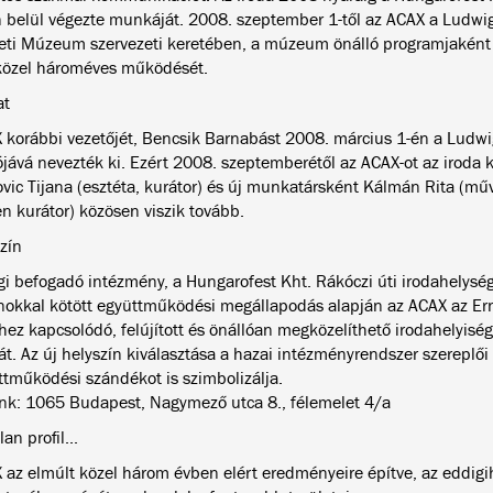
n belül végezte munkáját. 2008. szeptember 1-től az ACAX a Lud
ti Múzeum szervezeti keretében, a múzeum önálló programjaként f
özel hároméves működését.
at
 korábbi vezetőjét, Bencsik Barnabást 2008. március 1-én a Lud
ójává nevezték ki. Ezért 2008. szeptemberétől az ACAX-ot az iroda 
vic Tijana (esztéta, kurátor) és új munkatársként Kálmán Rita (mű
en kurátor) közösen viszik tovább.
zín
gi befogadó intézmény, a Hungarofest Kht. Rákóczi úti irodahelység
okkal kötött együttműködési megállapodás alapján az ACAX az E
hez kapcsolódó, felújított és önállóan megközelíthető irodahelyiség
. Az új helyszín kiválasztása a hazai intézményrendszer szereplői f
ttműködési szándékot is szimbolizálja.
nk: 1065 Budapest, Nagymező utca 8., félemelet 4/a
an profil...
 az elmúlt közel három évben elért eredményeire építve, az eddigih