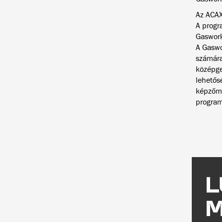
Az ACAX
A progr
Gaswork
A Gaswo
számára
középge
lehetős
képzőmű
program