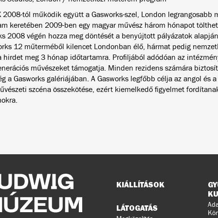
 2008-tól működik együtt a Gasworks-szel, London legrangosabb 
am keretében 2009-ben egy magyar művész három hónapot tölthe
s 2008 végén hozza meg döntését a benyújtott pályázatok alapján
rks 12 műterméből kilencet Londonban élő, hármat pedig nemzet
 hirdet meg 3 hónap időtartamra. Profiljából adódóan az intézmény 
nerációs művészeket támogatja. Minden rezidens számára biztosítot
ég a Gasworks galériájában. A Gasworks legfőbb célja az angol és 
vészeti szcéna összekötése, ezért kiemelkedő figyelmet fordítanak
okra.
Oldaltérkép
KIÁLLÍTÁSOK
GY
KU
Ada
LÁTOGATÁS
Kön