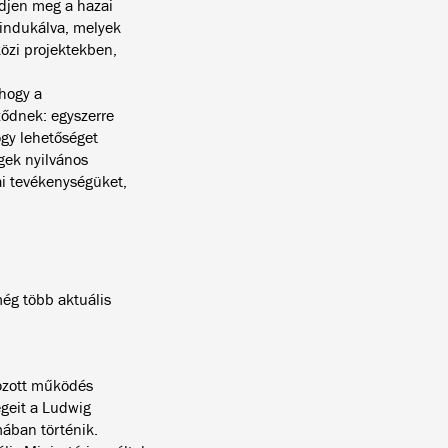
djen meg a hazai
indukálva, melyek
özi projektekben,
hogy a
ődnek: egyszerre
gy lehetőséget
gek nyilvános
i tevékenységüket,
ég több aktuális
yozott működés
égeit a Ludwig
ában történik.