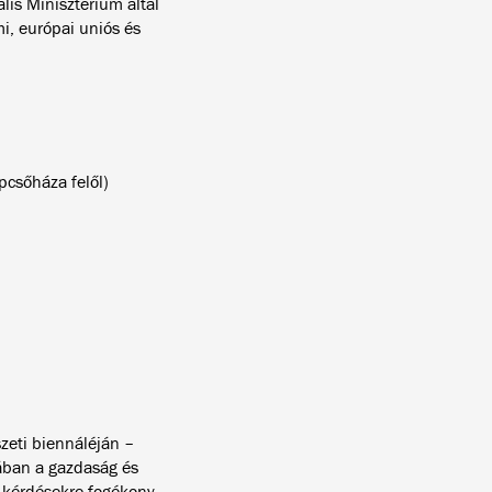
is Minisztérium által
mi, európai uniós és
pcsőháza felől)
zeti biennáléján –
ában a gazdaság és
i kérdésekre fogékony