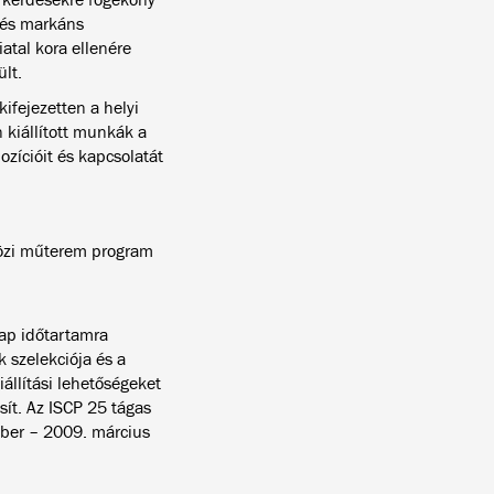
l és markáns
atal kora ellenére
lt.
ifejezetten a helyi
 kiállított munkák a
zícióit és kapcsolatát
közi műterem program
ap időtartamra
 szelekciója és a
llítási lehetőségeket
ít. Az ISCP 25 tágas
ber – 2009. március