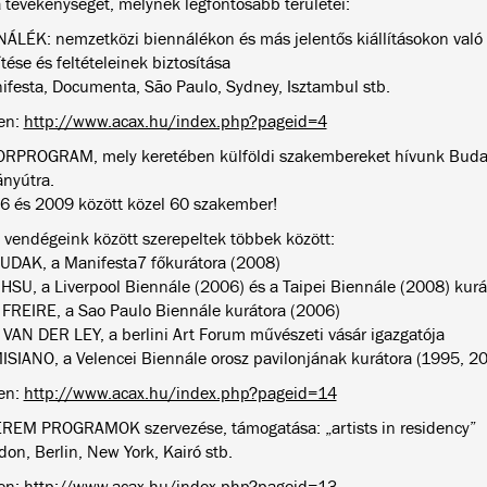
ja tevékenységét, melynek legfontosabb területei:
ÁLÉK: nemzetközi biennálékon és más jelentős kiállításokon való 
tése és feltételeinek biztosítása
ifesta, Documenta, São Paulo, Sydney, Isztambul stb.
en:
http://www.acax.hu/index.php?pageid=4
ORPROGRAM, mely keretében külföldi szakembereket hívunk Buda
nyútra.
6 és 2009 között közel 60 szakember!
 vendégeink között szerepeltek többek között:
DAK, a Manifesta7 főkurátora (2008)
HSU, a Liverpool Biennále (2006) és a Taipei Biennále (2008) kurá
a FREIRE, a Sao Paulo Biennále kurátora (2006)
 VAN DER LEY, a berlini Art Forum művészeti vásár igazgatója
MISIANO, a Velencei Biennále orosz pavilonjának kurátora (1995, 2
en:
http://www.acax.hu/index.php?pageid=14
EM PROGRAMOK szervezése, támogatása: „artists in residency”
on, Berlin, New York, Kairó stb.
en:
http://www.acax.hu/index.php?pageid=13