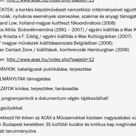
KTEK: a kortárs képzőművészet nemzetközi intézményeivel együt
nciák, nyilvános események szervezése, szakmai és anyagi támogat
land Low, holland-magyar kultfeszt főkoordinátora (2008)
cs Attila: Buborékmemória (1991 – 2007) / egyéni kiállítás a Wax 
 Kriszta x-T: Eddig / egyéni kiállítás a Wax Kultúrgyárban (2007)
/ magyar művészek kiállítássorozata Belgrádban (2006)
an Contact Zone / kiállítások, konferenciák Hamburgban (2006)
en:
http://www.acax.hu/index.php?pageid=12
ÁNYOK: katalógusok publikálása, terjesztése
LMÁNYUTAK támogatása
ZATOK kiírása, terjesztése; tanácsadás
s programjainkról a dokumentum végén tájékozódhat!
ngsúlyokkal:
vetkező fél évben az ACAX a Műcsarnokkal közösen nagyszabású viz
n Budapest keretében 35 külföldi kurátor és kritikus kap meghívá
ti tanulmányútra.