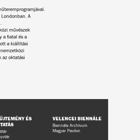
műteremprogramjával.
t Londonban. A
.
közi művészek
a fiatal és a
t a kiállítási
a nemzetközi
 az oktatási
ŰJTEMÉNY ÉS
VELENCEI BIENNÁLE
TATÁS
Biennále Archívum
Magyar Pavilon
ttár
yvtár