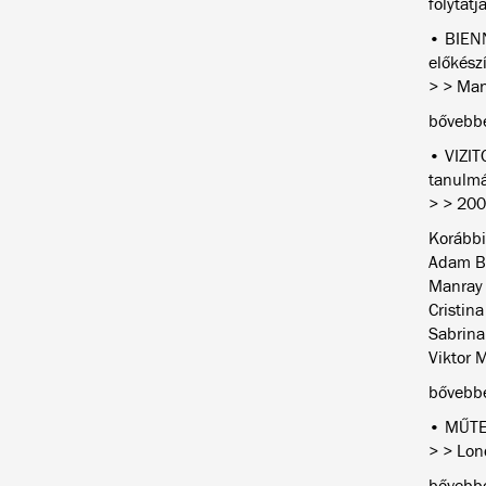
folytat
• BIENN
előkészí
> > Man
bővebb
• VIZIT
tanulmá
> > 200
Korábbi
Adam BU
Manray 
Cristin
Sabrina
Viktor 
bővebb
• MŰTER
> > Lond
bővebb