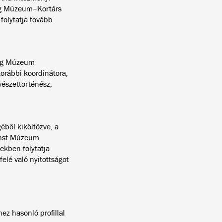
wig Múzeum–Kortárs
olytatja tovább
wig Múzeum
korábbi koordinátora,
vészettörténész,
éből kiköltözve, a
rnst Múzeum
ekben folytatja
elé való nyitottságot
ez hasonló profillal