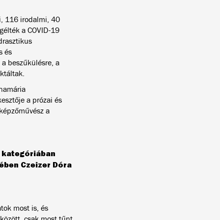
, 116 irodalmi, 40
egélték a COVID-19
drasztikus
s és
 a beszűkülésre, a
ektáltak.
nnamária
kesztője a prózai és
e képzőművész a
t kategóriában
nében Czeizer Dóra
tok most is, és
 között, csak most tűnt