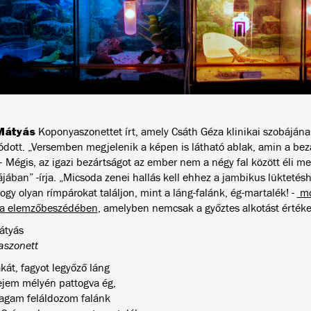
Mátyás
Koponyaszonettet írt, amely Csáth Géza klinikai szobáján
lódott. „Versemben megjelenik a képen is látható ablak, amin a bez
 – Mégis, az igazi bezártságot az ember nem a négy fal között éli m
jában” -írja. „Micsoda zenei hallás kell ehhez a jambikus lüktetésh
ogy olyan rímpárokat találjon, mint a láng-falánk, ég-martalék! -
mo
la elemzőbeszédében
, amelyben nemcsak a győztes alkotást értékel
átyás
aszonett
kát, fagyot legyőző láng
ejem mélyén pattogva ég,
gam feláldozom falánk