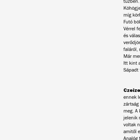
tűzben.
Köhögje
míg kör
Futó bö
Vérrel 
és vála
verődjö
faláról,
Már mes
Itt kint
Sápadt 
Czeize
ennek l
zártság
meg. A 
jelenik
voltak 
amitől 
Analóg f