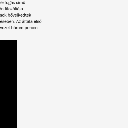
 Kézfogás című
 filozófiája
ások bővelkedtek
sében. Az általa első
y vezet három percen