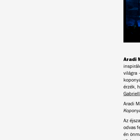
Aradi 
inspirá
világra
koponyá
érzék, h
Gabriel
Aradi M
Kopony
Az éjsza
odvas f
én önma