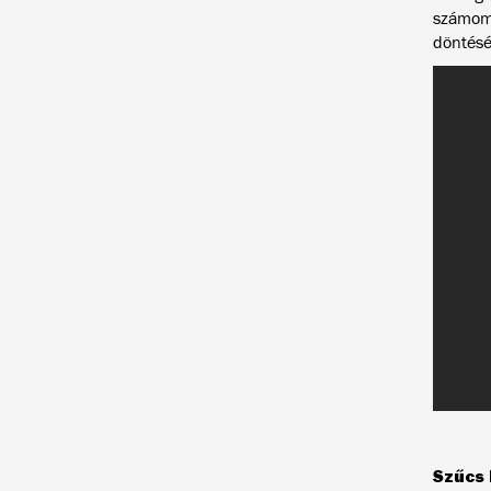
számomr
döntésé
Szűcs