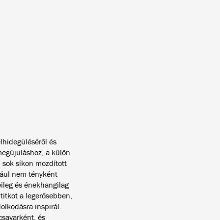
lhidegüléséről és
 megújuláshoz, a külön
 sok síkon mozdított
ldául nem tényként
eileg és énekhangilag
titkot a legerősebben,
lkodásra inspirál.
 csavarként, és