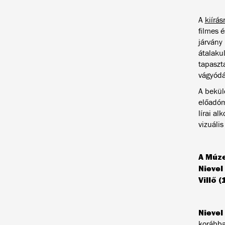
A
kiírás
filmes 
járvány
átalaku
tapaszt
vágyódás
A bekül
előadómű
lírai a
vizuális
A Múze
Nievel
Villő (
Nieve
korábba