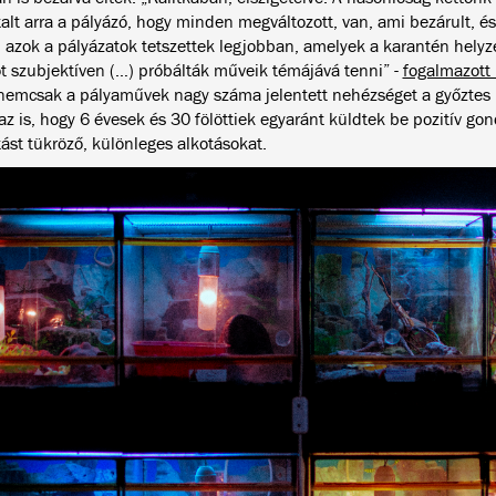
talt arra a pályázó, hogy minden megváltozott, van, ami bezárult, és 
azok a pályázatok tetszettek legjobban, amelyek a karantén helyze
ot szubjektíven (…) próbálták műveik témájává tenni” -
fogalmazott
nemcsak a pályaművek nagy száma jelentett nehézséget a győztes k
z is, hogy 6 évesek és 30 fölöttiek egyaránt küldtek be pozitív gon
tást tükröző, különleges alkotásokat.