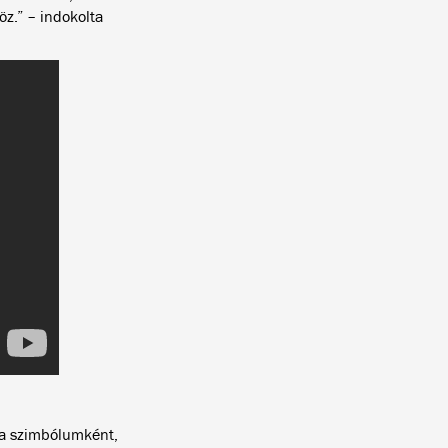
z.” – indokolta
lja szimbólumként,