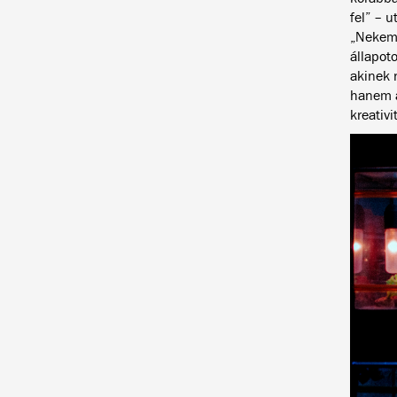
fel” – u
„Nekem 
állapot
akinek 
hanem a
kreativi