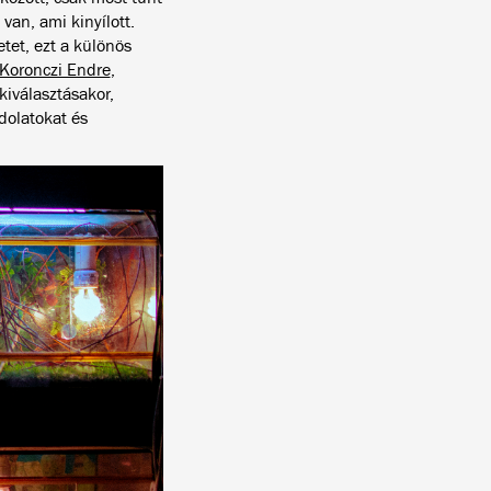
van, ami kinyílott.
tet, ezt a különös
 Koronczi Endre
,
iválasztásakor,
dolatokat és