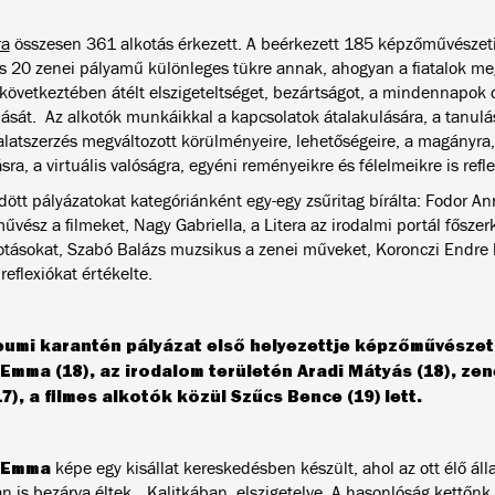
ra
összesen 361 alkotás érkezett. A beérkezett 185 képzőművészeti
és 20 zenei pályamű különleges tükre annak, ahogyan a fiatalok m
 következtében átélt elszigeteltséget, bezártságot, a mindennapok 
lását. Az alkotók munkáikkal a kapcsolatok átalakulására, a tanulá
alatszerzés megváltozott körülményeire, lehetőségeire, a magányra,
ra, a virtuális valóságra, egyéni reményeikre és félelmeikre is refl
dött pályázatokat kategóriánként egy-egy zsűritag bírálta: Fodor A
vész a filmeket, Nagy Gabriella, a Litera az irodalmi portál főszer
lkotásokat, Szabó Balázs muzsikus a zenei műveket, Koronczi Endr
 reflexiókat értékelte.
umi karantén pályázat első helyezettje képzőművésze
 Emma (18), az irodalom területén Aradi Mátyás (18), ze
17), a filmes alkotók közül Szűcs Bence (19) lett.
l Emma
képe egy kisállat kereskedésben készült, ahol az ott élő álla
n is bezárva éltek. „Kalitkában, elszigetelve. A hasonlóság kettőnk