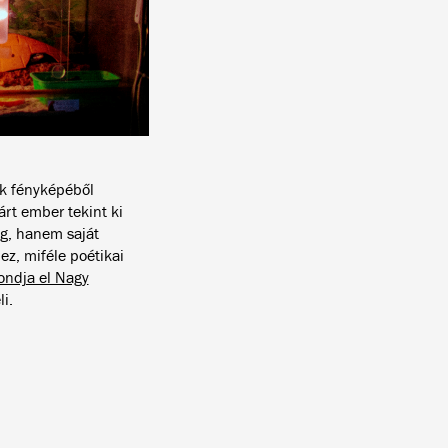
ak fényképéből
árt ember tekint ki
eg, hanem saját
ez, miféle poétikai
ndja el Nagy
i.