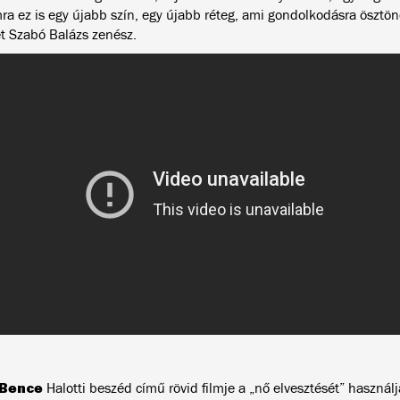
a ez is egy újabb szín, egy újabb réteg, ami gondolkodásra ösztönö
t Szabó Balázs zenész.
 Bence
Halotti beszéd című rövid filmje a „nő elvesztését” haszná