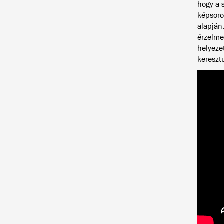
hogy a s
képsoroz
alapján
érzelme
helyezet
kereszt