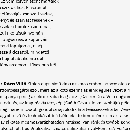
 Szívem legyen szent martalék.
 szikrák közt ki véremet,
betáncolják csapzott vadak,
lényt és szarvast fessenek –
fessék ki homlokcsontomat,
szul rikoltásuk nyomán
n búgva vissza koponyám
 majd lapuljon el, a kéj.
sze áldozattól, mindettől,
 a hajnal ablakomra dől.
fény arcomon. Hűvös nap kél.
r Dóra Villő
Stolen cups című dala a szoros emberi kapcsolatok e
étfontosságáról szól, mert az alkotó szerint az elhidegülés vezet a
 magánya pedig az elme szabadságához. „Czeizer Dóra Villő nagyon
kiindulás, az inspirációs fénykép (Csáth Géza klinikai szobája) pé
 meg, hanem tovább gondolva rajzolódik ki a teáscsészék által. Zen
nagyobb ívű és technikásabb felvételek, de benne éreztem azt a kis 
egy alkotás megmagyarázhatatlan hatással van ránk és tovább gondo
elvétel lett bedigitalizálva, sajátos stilisztikai nyelvként, egy végső