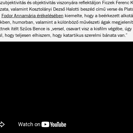
zubjektivitás és objektivitás viszonyára reflektáljon Ficzek Ferenc
ata, valamint Kosztolányi Dezső Halotti beszéd című verse és Platón
.
Fodor Annamária érékelésében
kiemelte, hogy a beérkezett alkot
kben, humorban, valamint a különböző művészeti ágak megjeleníté
tnek ítélt Szűcs Bence is „versel, csavart visz a kisfilm végébe, úg
ül, hogy teljesen elhiszem, hogy katartikus szerelmi bánata van.”