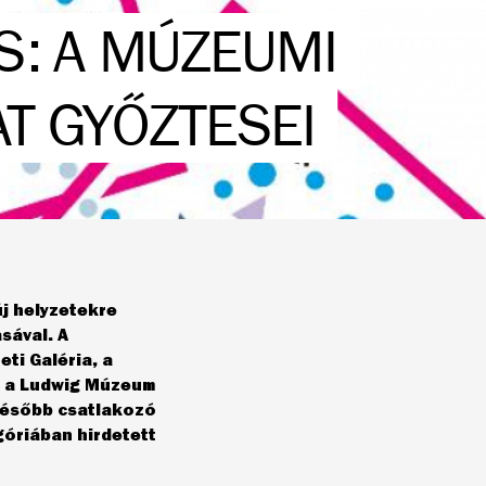
: A MÚZEUMI
T GYŐZTESEI
j helyzetekre
sával. A
i Galéria, a
, a Ludwig Múzeum
ésőbb csatlakozó
góriában hirdetett