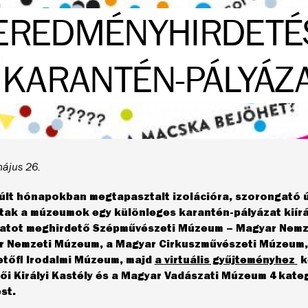
EREDMÉNYHIRDETÉS
KARANTÉN-PÁLYÁZA
ájus 26.
últ hónapokban megtapasztalt izolációra, szorongató ú
tak a múzeumok egy különleges karantén-pályázat kiírá
atot meghirdető Szépművészeti Múzeum – Magyar Nemzet
r Nemzeti Múzeum, a Magyar Cirkuszművészeti Múzeum
etőfi Irodalmi Múzeum, majd
a virtuális gyűjteményhez
k
ői Királyi Kastély és a Magyar Vadászati Múzeum 4 kate
st.