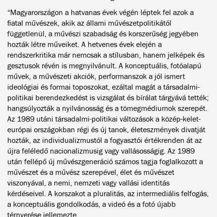
“Magyarországon a hatvanas évek végén léptek fel azok a
fiatal művészek, akik az állami művészetpolitikától
függetlenül, a művészi szabadság és korszerűség jegyében
hozták létre műveiket. A hetvenes évek elején a
rendszerkritika már nemcsak a stílusban, hanem jelképek és
gesztusok révén is megnyilvánult. A konceptuális, fotóalapú
művek, a művészeti akciók, performanszok a jól ismert
ideológiai és formai toposzokat, ezáltal magát a társadalmi-
politikai berendezkedést is vizsgálat és bírálat tárgyává tették;
hangsúlyozták a nyilvánosság és a tömegmédiumok szerepét.
Az 1989 utáni társadalmi-politikai változások a közép-kelet-
európai országokban régi és új tanok, életeszmények divatját
hozták, az individualizmustól a fogyasztói értékrenden át az
újra feléledő nacionalizmusig vagy vallásosságig. Az 1989
után fellépő új művészgeneráció számos tagja foglalkozott a
művészet és a művész szerepével, élet és művészet
viszonyával, a nemi, nemzeti vagy vallási identitás
kérdéseivel. A korszakot a pluralitás, az intermediális felfogás,
a konceptuális gondolkodás, a videó és a fotó újabb
térnyerése jellemezte.