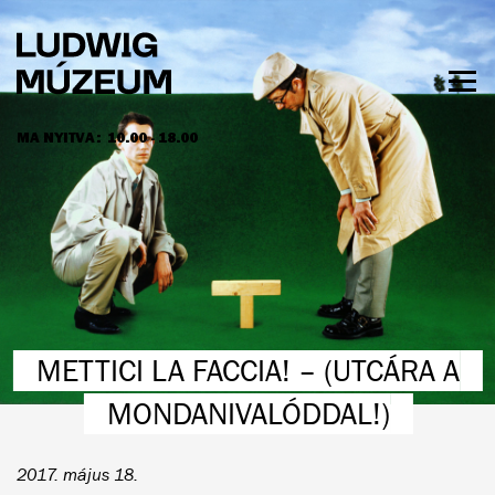
Ugrás
a
tartalomra
Men
láth
MA NYITVA:
10.00 - 18.00
NYITVATARTÁS ÉS JEGYÁRAK
METTICI LA FACCIA! – (UTCÁRA A
MONDANIVALÓDDAL!)
2017. május 18.