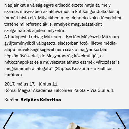
Napjainkat a válság egyre erősödő érzete hatja át, mely
számos művészben az aktivizmus, a kritikai gondolkodás új
formáit hívta elő. Műveikben megjelennek azok a társadalmi-
történelmi referenciák is, amelyek magyarázatként
szolgálhatnak a jelen helyzetre.
A budapesti Ludwig Múzeum – Kortárs Művészeti Múzeum
gyűjteményéből válogatott, elsősorban fotó-, illetve média-
alapú művek segítségével nem csak a magyar kortárs
képzőművészetet, de Magyarország közelmúltját, a
hétköznapokat és a művészetet átható eszmék változását is
megismerheti a látogató”. (Szipőcs Krisztina – a kiállítás
kurátora)
2017. május 17.– június 11.
Római Magyar Akadémia Falconieri Palota – Via Giulia, 1
Szipőcs Krisztina
Kurátor: