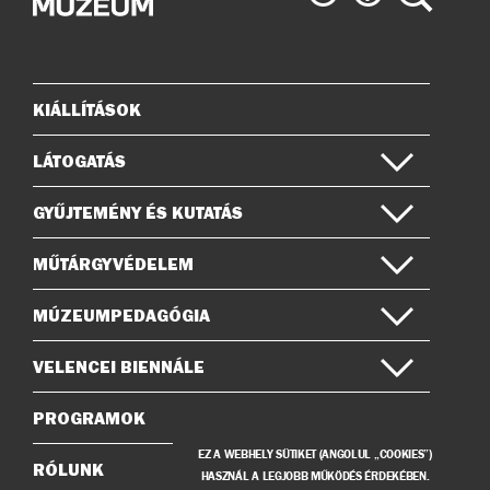
Múzeum
Múzeum
az
a
Instagramon
Facebook-
on
KIÁLLÍTÁSOK
Oldaltérkép
LÁTOGATÁS
GYŰJTEMÉNY ÉS KUTATÁS
MŰTÁRGYVÉDELEM
MÚZEUMPEDAGÓGIA
VELENCEI BIENNÁLE
PROGRAMOK
EZ A WEBHELY SÜTIKET (ANGOLUL „COOKIES”)
RÓLUNK
HASZNÁL A LEGJOBB MŰKÖDÉS ÉRDEKÉBEN.