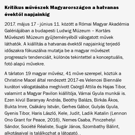
Kritikus művészek Magyarországon a hatvanas
évektől napjainkig
2017. május 17 - június 11. között a Római Magyar Akadémia
Galériájában a budapesti Ludwig Múzeum – Kortárs
Művészeti Múzeum gyűjteményéből válogatott művek
láthatók. A kiállítás a hatvanas évektől napjainkig terjedő
időszakra fókuszálva mutatja be a magyar művészet
progresszív tendenciáit, különös tekintettel a konceptuális,
fotó alapú művekre.
A tárlaton 19 magyar művész, 41 műve szerepel, köztük a
Christine Macel által rendezett 2017-es Velencei Biennále
kurátori válogatásába meghívott Csörgő Attila és Hajas Tibor,
valamint a Magyar Pavilon kiállítója, Várnai Gyula munkái is.
Ezen kívül Baranyay András, Beöthy Balázs, Birkás Ákos,
Bukta Imre, Csákány István, Gerhes Gábor, Gulyás Gyula,
Gyenis Tibor, Haris László, Kele, Judit, Ladik Katalin (Lennon
Ono Grant for Peace, 2016), Nemes Csaba, Pinczehelyi
Sándor, Société Réaliste, Sugár János, Szombathy Bálint,
alkotásaival is találkozhat a látogató. .