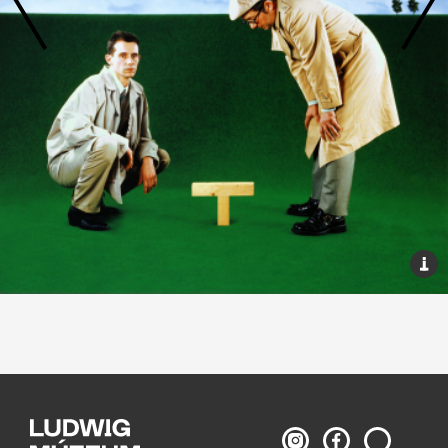
Ludwig
Ludwig
Keresés