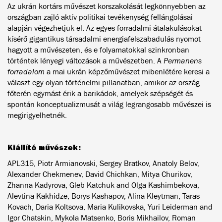
Az ukrán
kortárs művészet korszakolását legkönnyebben az
országban zajló aktív politikai tevékenység fellángolásai
alapján végezhetjük el. Az egyes forradalmi átalakulásokat
kísérő gigantikus társadalmi energiafelszabadulás nyomot
hagyott a művészeten, és e folyamatokkal szinkronban
történtek lényegi változások a művészetben.
A
Permanens
forradalom
a mai ukrán képzőművészet mibenlétére keresi a
választ egy olyan történelmi pillanatban, amikor az
ország
főterén egymást érik a barikádok, amelyek szépségét és
spontán konceptualizmusát a világ legrangosabb művészei is
megirigyelhetnék.
Kiállító művészek:
APL315, Piotr Armianovski, Sergey Bratkov, Anatoly Belov,
Alexander Chekmenev, David Chichkan, Mitya Churikov,
Zhanna Kadyrova, Gleb Katchuk and Olga Kashimbekova,
Alevtina Kakhidze, Borys Kashapov, Alina Kleytman, Taras
Kovach, Daria Koltsova, Maria Kulikovska, Yuri Leiderman and
Igor Chatskin, Mykola Matsenko, Boris Mikhailov, Roman