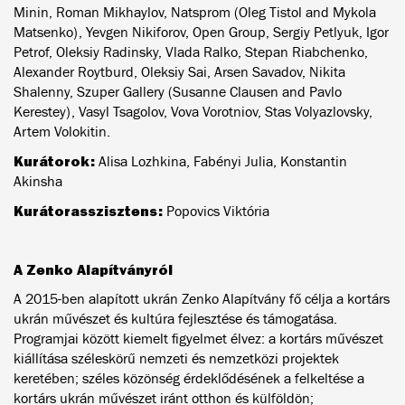
Minin, Roman Mikhaylov, Natsprom (Oleg Tistol and Mykola
Matsenko), Yevgen Nikiforov, Open Group, Sergiy Petlyuk, Igor
Petrof, Oleksiy Radinsky, Vlada Ralko, Stepan Riabchenko,
Alexander Roytburd, Oleksiy Sai, Arsen Savadov, Nikita
Shalenny, Szuper Gallery (Susanne Clausen and Pavlo
Kerestey), Vasyl Tsagolov, Vova Vorotniov, Stas Volyazlovsky,
Artem Volokitin.
Kurátorok:
Alisa Lozhkina, Fabényi Julia, Konstantin
Akinsha
Kurátorasszisztens:
Popovics Viktória
A Zenko Alapítványról
A 2015-ben alapított ukrán Zenko Alapítvány fő célja a kortárs
ukrán művészet és kultúra fejlesztése és támogatása.
Programjai között kiemelt figyelmet élvez: a kortárs művészet
kiállítása széleskörű nemzeti és nemzetközi projektek
keretében; széles közönség érdeklődésének a felkeltése a
kortárs ukrán művészet iránt otthon és külföldön;