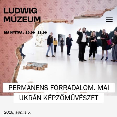
Ugrás
a
tartalomra
Men
láth
MA NYITVA:
10.00 - 18.00
NYITVATARTÁS ÉS JEGYÁRAK
PERMANENS FORRADALOM. MAI
UKRÁN KÉPZŐMŰVÉSZET
2018. április 5.