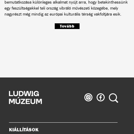
bemutatkozása különleges alkalmat nyújt arra, hogy betekinthessünk
egy feszültségekkel teli ország vibráló művészeti közegébe, mely
nagyrészt még mindig az európai kulturális térség vakfoltjára esik.
Tovább
Ludwig
Ludwig
Keresés
Múzeum
Múzeum
az
a
Instagramon
Facebook-
on
KIÁLLÍTÁSOK
Oldaltérkép