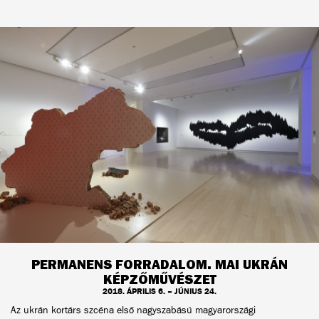
PERMANENS FORRADALOM. MAI UKRÁN
KÉPZŐMŰVÉSZET
2018. ÁPRILIS 6. – JÚNIUS 24.
Az ukrán kortárs szcéna első nagyszabású magyarországi