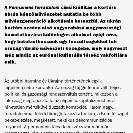
A
Permanens forradalom
című kiállítás a kortárs
ukrán képzőművészetet mutatja be több
művészgeneráció alkotásain keresztül. Az ukrán
kortárs szcéna első nagyszabású magyarországi
bemutatkozása különleges alkalmat nyújt arra,
hogy betekinthessünk egy feszültségekkel teli
ország vibráló művészeti közegébe, mely nagyrészt
még mindig az európai kulturális térség vakfoltjára
esik.
Az utóbbi harminc év Ukrajna történetének egyik
legjelentősebb korszaka. Az ország függetlenné vált, teljes
politikai és gazdasági rendszerváltás történt, miközben a
lakosság megtapasztalta az oligarchakapitalizmust és a
hihetetlen mértékűvé duzzadt korrupciót. Három nagy,
forradalommal felérő tömegtiltakozási hullám, a Krím-félsziget
bekebelezése, megkésett, hektikus dekommunizációs
folyamat. A permanens társadalmi zűrzavar már-már