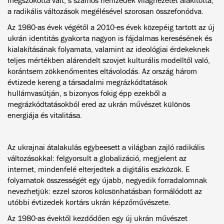
megszokottá vált, s számos nemzedék világnézetét alakította,
a radikális változások megélésével szorosan összefonódva.
Az 1980-as évek végétől a 2010-es évek közepéig tartott az új
ukrán identitás gyakorta nagyon is fájdalmas keresésének és
kialakításának folyamata, valamint az ideológiai érdekeknek
teljes mértékben alárendelt szovjet kulturális modelltől való,
korántsem zökkenőmentes eltávolodás. Az ország három
évtizede kereng a társadalmi megrázkódtatások
hullámvasútján, s bizonyos fokig épp ezekből a
megrázkódtatásokból ered az ukrán művészet különös
energiája és vitalitása.
Az ukrajnai átalakulás egybeesett a világban zajló radikális
változásokkal: felgyorsult a globalizáció, megjelent az
internet, mindenfelé elterjedtek a digitális eszközök. E
folyamatok összességét egy újabb, negyedik forradalomnak
nevezhetjük: ezzel szoros kölcsönhatásban formálódott az
utóbbi évtizedek kortárs ukrán képzőművészete.
Az 1980-as évektől kezdődően egy új ukrán művészet