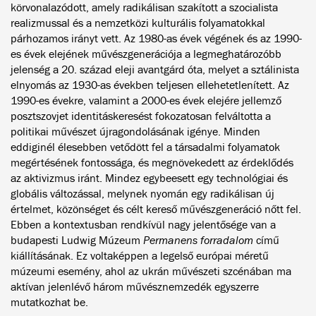
körvonalazódott, amely radikálisan szakított a szocialista
realizmussal és a nemzetközi kulturális folyamatokkal
párhozamos irányt vett. Az 1980-as évek végének és az 1990-
es évek elejének művészgenerációja a legmeghatározóbb
jelenség a 20. század eleji avantgárd óta, melyet a sztálinista
elnyomás az 1930-as években teljesen ellehetetlenített. Az
1990-es évekre, valamint a 2000-es évek elejére jellemző
posztszovjet identitáskeresést fokozatosan felváltotta a
politikai művészet újragondolásának igénye. Minden
eddiginél élesebben vetődött fel a társadalmi folyamatok
megértésének fontossága, és megnövekedett az érdeklődés
az aktivizmus iránt. Mindez egybeesett egy technológiai és
globális változással, melynek nyomán egy radikálisan új
értelmet, közönséget és célt kereső művészgeneráció nőtt fel.
Ebben a kontextusban rendkívül nagy jelentősége van a
budapesti Ludwig Múzeum
Permanens forradalom
című
kiállításának. Ez voltaképpen a legelső európai méretű
múzeumi esemény, ahol az ukrán művészeti szcénában ma
aktívan jelenlévő három művésznemzedék egyszerre
mutatkozhat be.