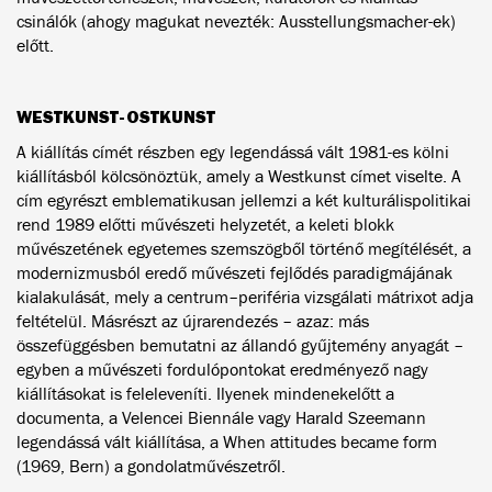
csinálók (ahogy magukat nevezték: Ausstellungsmacher-ek)
előtt.
WESTKUNST-OSTKUNST
A kiállítás címét részben egy legendássá vált 1981-es kölni
kiállításból kölcsönöztük, amely a Westkunst címet viselte. A
cím egyrészt emblematikusan jellemzi a két kulturálispolitikai
rend 1989 előtti művészeti helyzetét, a keleti blokk
művészetének egyetemes szemszögből történő megítélését, a
modernizmusból eredő művészeti fejlődés paradigmájának
kialakulását, mely a centrum–periféria vizsgálati mátrixot adja
feltételül. Másrészt az újrarendezés – azaz: más
összefüggésben bemutatni az állandó gyűjtemény anyagát –
egyben a művészeti fordulópontokat eredményező nagy
kiállításokat is feleleveníti. Ilyenek mindenekelőtt a
documenta, a Velencei Biennále vagy Harald Szeemann
legendássá vált kiállítása, a When attitudes became form
(1969, Bern) a gondolatművészetről.