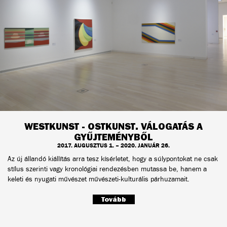
WESTKUNST - OSTKUNST. VÁLOGATÁS A
GYŰJTEMÉNYBŐL
2017. AUGUSZTUS 1. – 2020. JANUÁR 26.
Az új állandó kiállítás arra tesz kísérletet, hogy a súlypontokat ne csak
stílus szerinti vagy kronológiai rendezésben mutassa be, hanem a
keleti és nyugati művészet művészeti-kulturális párhuzamait.
Tovább