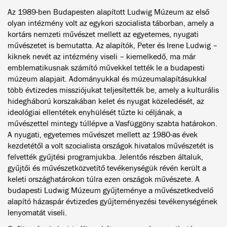
Az 1989-ben Budapesten alapított Ludwig Múzeum az első
olyan intézmény volt az egykori szocialista táborban, amely a
kortárs nemzeti művészet mellett az egyetemes, nyugati
művészetet is bemutatta. Az alapítók, Peter és Irene Ludwig –
kiknek nevét az intézmény viseli – kiemelkedő, ma már
emblematikusnak számító művekkel tették le a budapesti
múzeum alapjait. Adományukkal és múzeumalapításukkal
több évtizedes missziójukat teljesítették be, amely a kulturális
hidegháború korszakában kelet és nyugat közeledését, az
ideológiai ellentétek enyhülését tűzte ki céljának, a
művészettel mintegy túllépve a Vasfüggöny szabta határokon.
A nyugati, egyetemes művészet mellett az 1980-as évek
kezdetétől a volt szocialista országok hivatalos művészetét is
felvették gyűjtési programjukba. Jelentős részben általuk,
gyűjtői és művészetközvetítő tevékenységük révén került a
keleti országhatárokon túlra ezen országok művészete. A
budapesti Ludwig Múzeum gyűjteménye a művészetkedvelő
alapító házaspár évtizedes gyűjteményezési tevékenységének
lenyomatát viseli.