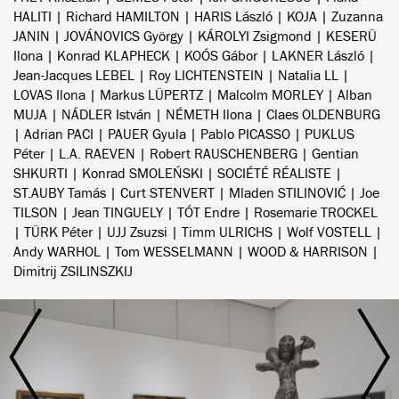
HALITI | Richard HAMILTON | HARIS László | KOJA | Zuzanna
JANIN | JOVÁNOVICS György | KÁROLYI Zsigmond | KESERÜ
Ilona | Konrad KLAPHECK | KOÓS Gábor | LAKNER László |
Jean-Jacques LEBEL | Roy LICHTENSTEIN | Natalia LL |
LOVAS Ilona | Markus LÜPERTZ | Malcolm MORLEY | Alban
MUJA | NÁDLER István | NÉMETH Ilona | Claes OLDENBURG
| Adrian PACI | PAUER Gyula | Pablo PICASSO | PUKLUS
Péter | L.A. RAEVEN | Robert RAUSCHENBERG | Gentian
SHKURTI | Konrad SMOLEŃSKI | SOCIÉTÉ RÉALISTE |
ST.AUBY Tamás | Curt STENVERT | Mladen STILINOVIĆ | Joe
TILSON | Jean TINGUELY | TÓT Endre | Rosemarie TROCKEL
| TÜRK Péter | UJJ Zsuzsi | Timm ULRICHS | Wolf VOSTELL |
Andy WARHOL | Tom WESSELMANN | WOOD & HARRISON |
Dimitrij ZSILINSZKIJ