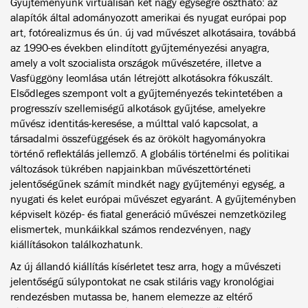
Gyűjteményünk virtuálisan két nagy egységre osztható: az
alapítók által adományozott amerikai és nyugat európai pop
art, fotórealizmus és ún. új vad művészet alkotásaira, továbbá
az 1990-es években elindított gyűjteményezési anyagra,
amely a volt szocialista országok művészetére, illetve a
Vasfüggöny leomlása után létrejött alkotásokra fókuszált.
Elsődleges szempont volt a gyűjteményezés tekintetében a
progresszív szellemiségű alkotások gyűjtése, amelyekre
művész identitás-keresése, a múlttal való kapcsolat, a
társadalmi összefüggések és az örökölt hagyományokra
történő reflektálás jellemző. A globális történelmi és politikai
változások tükrében napjainkban művészettörténeti
jelentőségűnek számít mindkét nagy gyűjteményi egység, a
nyugati és kelet európai művészet egyaránt. A gyűjteményben
képviselt közép- és fiatal generáció művészei nemzetközileg
elismertek, munkáikkal számos rendezvényen, nagy
kiállításokon találkozhatunk.
Az új állandó kiállítás kísérletet tesz arra, hogy a művészeti
jelentőségű súlypontokat ne csak stiláris vagy kronológiai
rendezésben mutassa be, hanem elemezze az eltérő