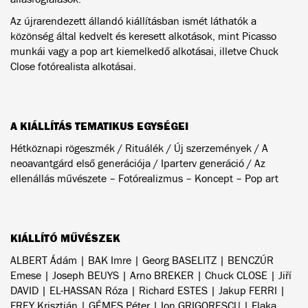
Az újrarendezett állandó kiállításban ismét láthatók a
közönség által kedvelt és keresett alkotások, mint Picasso
munkái vagy a pop art kiemelkedő alkotásai, illetve Chuck
Close fotórealista alkotásai.
A KIÁLLÍTÁS TEMATIKUS EGYSÉGEI
Hétköznapi rögeszmék / Rituálék / Új szerzemények / A
neoavantgárd első generációja / Iparterv generáció / Az
ellenállás művészete – Fotórealizmus – Koncept – Pop art
KIÁLLÍTÓ MŰVÉSZEK
ALBERT Ádám | BAK Imre | Georg BASELITZ | BENCZÚR
Emese | Joseph BEUYS | Arno BREKER | Chuck CLOSE | Jiří
DAVID | EL-HASSAN Róza | Richard ESTES | Jakup FERRI |
FREY Krisztián | GÉMES Péter | Ion GRIGORESCU | Flaka