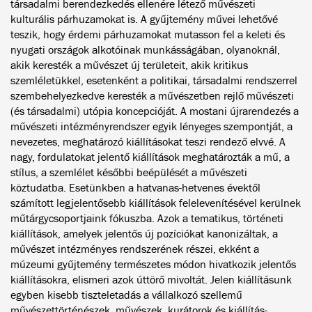
társadalmi berendezkedés ellenére létező művészeti
kulturális párhuzamokat is. A gyűjtemény művei lehetővé
teszik, hogy érdemi párhuzamokat mutasson fel a keleti és
nyugati országok alkotóinak munkásságában, olyanoknál,
akik keresték a művészet új területeit, akik kritikus
szemléletükkel, esetenként a politikai, társadalmi rendszerrel
szembehelyezkedve keresték a művészetben rejlő művészeti
(és társadalmi) utópia koncepcióját. A mostani újrarendezés a
művészeti intézményrendszer egyik lényeges szempontját, a
nevezetes, meghatározó kiállításokat teszi rendező elvvé. A
nagy, fordulatokat jelentő kiállítások meghatározták a mű, a
stílus, a szemlélet későbbi beépülését a művészeti
köztudatba. Esetünkben a hatvanas-hetvenes évektől
számított legjelentősebb kiállítások felelevenítésével kerülnek
műtárgycsoportjaink fókuszba. Azok a tematikus, történeti
kiállítások, amelyek jelentős új pozíciókat kanonizáltak, a
művészet intézményes rendszerének részei, ekként a
múzeumi gyűjtemény természetes módon hivatkozik jelentős
kiállításokra, elismeri azok úttörő mivoltát. Jelen kiállításunk
egyben kisebb tiszteletadás a vállalkozó szellemű
művészettörténészek, művészek, kurátorok és kiállítás-