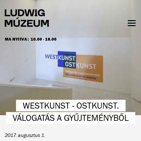
Ugrás
a
tartalomra
Men
láth
MA NYITVA:
10.00 - 18.00
NYITVATARTÁS ÉS JEGYÁRAK
WESTKUNST - OSTKUNST.
VÁLOGATÁS A GYŰJTEMÉNYBŐL
2017. augusztus 1.