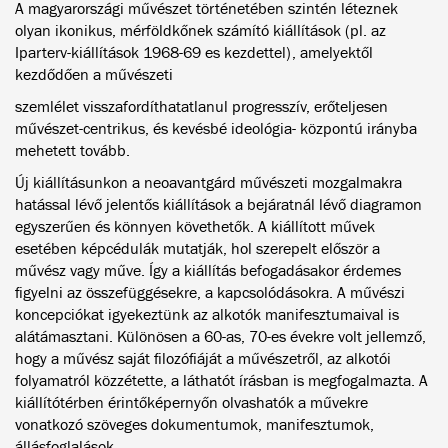
A magyarországi művészet történetében szintén léteznek
olyan ikonikus, mérföldkőnek számító kiállítások (pl. az
Iparterv-kiállítások 1968-69 es kezdettel), amelyektől
kezdődően a művészeti
szemlélet visszafordíthatatlanul progresszív, erőteljesen
művészet-centrikus, és kevésbé ideológia- központú irányba
mehetett tovább.
Új kiállításunkon a neoavantgárd művészeti mozgalmakra
hatással lévő jelentős kiállítások a bejáratnál lévő diagramon
egyszerűen és könnyen követhetők. A kiállított művek
esetében képcédulák mutatják, hol szerepelt először a
művész vagy műve. Így a kiállítás befogadásakor érdemes
figyelni az összefüggésekre, a kapcsolódásokra. A művészi
koncepciókat igyekeztünk az alkotók manifesztumaival is
alátámasztani. Különösen a 60-as, 70-es évekre volt jellemző,
hogy a művész saját filozófiáját a művészetről, az alkotói
folyamatról közzétette, a láthatót írásban is megfogalmazta. A
kiállítótérben érintőképernyőn olvashatók a művekre
vonatkozó szöveges dokumentumok, manifesztumok,
állásfoglalások.