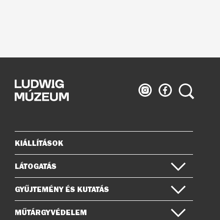
Ludwig
Ludwig
Keresés
Múzeum
Múzeum
az
a
Instagramon
Facebook-
on
KIÁLLÍTÁSOK
Oldaltérkép
LÁTOGATÁS
GYŰJTEMÉNY ÉS KUTATÁS
MŰTÁRGYVÉDELEM