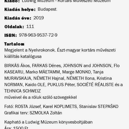
Kiadó
Ludwig Múzeum - Kortárs Művészeti Múzeum
Kiadás helye
Budapest
Kiadás éve
2019
Oldalak
111
ISBN
978-963-9537-72-9
Tartalom
Megjelent a Nyelvrokonok. Észt-magyar kortárs művészeti
kiállítás katalógusa
BIRKÁS Ákos, FARKAS Dénes, JOHNSON and JOHNSON, Flo
KASEARU, Marko MÄETAMM, Marge MONKO, Tanja
MURAVSKAJA, NÉMETH Hajnal, NÉMETH Ilona, Kristina
NORMAN, Kaido OLE, PUKLUS Péter, SOCIÉTÉ RÉALISTE és a
TEHNICA SCHWEIZ
műveivel és a róluk szóló szövegekkel
Fotó: ROSTA József, Karel KOPLIMETS, Stanislav STEPAŠKO
Grafikai terv: SZMOLKA Zoltán
Kapható a Ludwig Múzeum könyvesboltjában
Ára: 1500 Ft