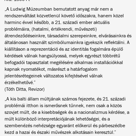
„A Ludwig Múzeumban bemutatott anyag már nem a
rendszerváltást közvetlenül követő időszakra, hanem közel
harminc évvel később, a 21. századi ember aktuális
problémáira, (hatalmi, értékrendi, művészeti)
átrendeződéseinkre, társadalmi szerepeinkre, elvárásainkra és
általánosan használt szimbólumainkra igyekszik reflektálni. A
kiállításon a reprezentáció és az identitás fogalmára épülő
kérdések válnak hangsúlyossá, melyek egyrészt többrétű
befogadói tapasztalat megélésére alkalmas installációkkal
kapnak nyomatékot, másrészt a határfogalom
jelentésrétegeinek változatos kifejtésével válnak
érzékelhetővé.”
(Tóth Ditta, Revizor)
„A kis balti állam múltjának számos fejezete, és 21. századi
problémái itthon is ismerősnek tűnnek, nem csak a közös
szovjet múlt, de a kisebbségek és a nacionalizmus kérdése, a
múlt különböző interpretációjának lehetőségei, és a
szembenézés nehézsége egyaránt előkerül és párbeszédbe
kezd a hazai és északi művészek alkotásain keresztül.”