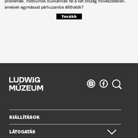
problémák, motívumok bukkannak fel a két ország művészetében,
amelyek egymással párhuzamba állíthatók?
Tovább
Ludwig
Ludwig
Keresés
Múzeum
Múzeum
az
a
Instagramon
Facebook-
on
KIÁLLÍTÁSOK
Oldaltérkép
LÁTOGATÁS