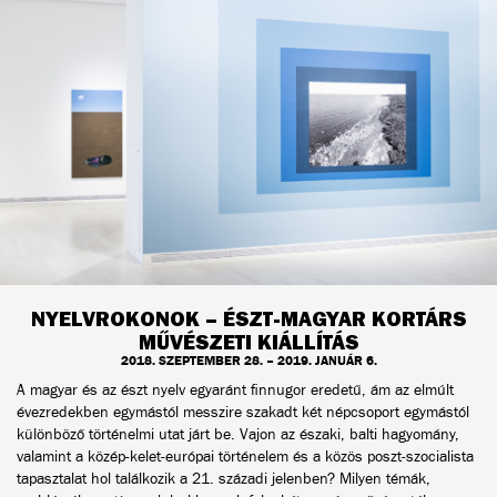
NYELVROKONOK – ÉSZT-MAGYAR KORTÁRS
MŰVÉSZETI KIÁLLÍTÁS
2018. SZEPTEMBER 28. – 2019. JANUÁR 6.
A magyar és az észt nyelv egyaránt finnugor eredetű, ám az elmúlt
évezredekben egymástól messzire szakadt két népcsoport egymástól
különböző történelmi utat járt be. Vajon az északi, balti hagyomány,
valamint a közép-kelet-európai történelem és a közös poszt-szocialista
tapasztalat hol találkozik a 21. századi jelenben? Milyen témák,