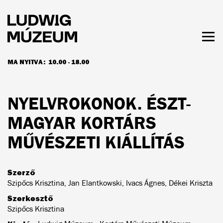
Ugrás
a
tartalomra
Men
láth
MA NYITVA:
10.00 - 18.00
NYITVATARTÁS ÉS JEGYÁRAK
NYELVROKONOK. ÉSZT-
MAGYAR KORTÁRS
MŰVÉSZETI KIÁLLÍTÁS
Szerző
Szipőcs Krisztina, Jan Elantkowski, Ivacs Ágnes, Dékei Kriszta
Szerkesztő
Szipőcs Krisztina