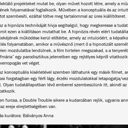
flektáló projekteket mutat be, olyan művet hozott létre, amely a mű
tének folyamatával foglalkozik. Művében a konceptuális és az intuit
ot szembesíti, ezáltal töltve meg tartalommal az üres kiállítóteret.
z a hipnózis technikáját hívja segítségül, hogy megkeresse a tudata
amit ezen a kiállításon mutathat be. A hipnózis révén elért tudatál
tekéjének működése kerül előtérbe, amely az intuícióért, a képalkot
lés folyamatában, amikor a művésznő (mert ő a hipnotizált személy
len mozdulatba lendülnek, a film hirtelen megszakad, s a tenyeré
lfmária” egy parodisztikus jelenetben egy rejtélyes képről vitatkoz
verropogás vet véget.
z konceptuális kísérletével szemben láthatunk egy másik filmet, 
si forgatagban egy férfi lágy, érzéki mozdulatokkal letapogatja/vez
t. Olyan tudatállapotban lévő emberrel szembesülünk itt, akinél az
atkozik.
en furcsa, a Double Trouble sikere a kudarcában rejlik, ugyanis an
az ereje elrejtettségében van.
tás kurátora: Bálványos Anna