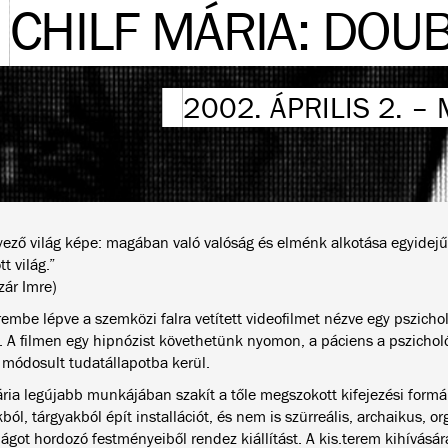
CHILF MÁRIA: DOU
2002. ÁPRILIS 2. – 
yező világ képe: magában való valóság és elménk alkotása egyidejűl
tt világ.”
zár Imre)
rembe lépve a szemközi falra vetített videofilmet nézve egy pszichol
. A filmen egy hipnózist követhetünk nyomon, a páciens a pszicholó
 módosult tudatállapotba kerül.
ária legújabb munkájában szakít a tőle megszokott kifejezési form
ól, tárgyakból épít installációt, és nem is szürreális, archaikus, o
ágot hordozó festményeiből rendez kiállítást. A kis.terem kihívásár