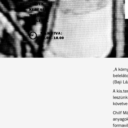
JEGYEK
NAVIGÁCIÓ
KERESÉS
MYLUMU
HÍRLEVÉL
NYITVATARTÁS ÉS JEGYÁRAK
MA NYITVA:
10.00 - 18.00
„A körn
beleláto
(Baji Lá
A kis.te
leszünk
követve
Chilf M
anyagokb
formavil