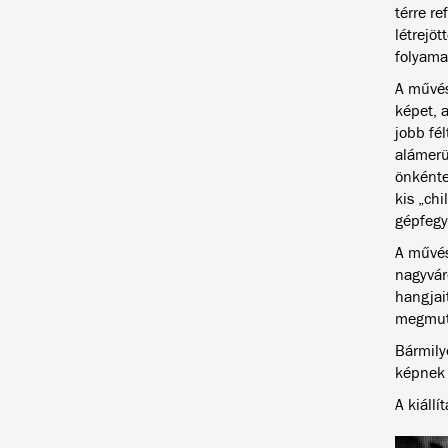
térre re
létrejöt
folyamat
A művés
képet, 
jobb fél
alámerü
önkénte
kis „chi
gépfegy
A művés
nagyváro
hangjai
megmut
Bármily
képnek 
A kiállí