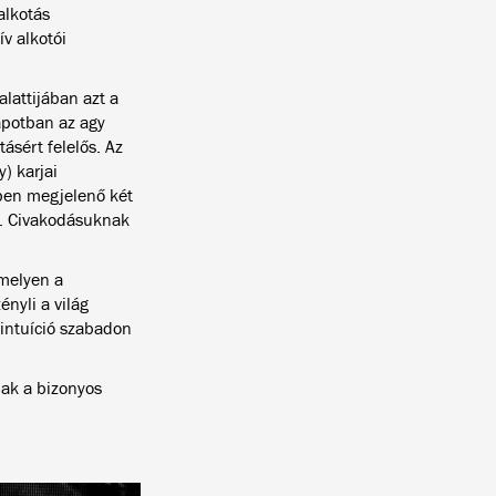
alkotás
ív alkotói
lattijában azt a
lapotban az agy
ásért felelős. Az
) karjai
ben megjelenő két
ik. Civakodásuknak
amelyen a
ényli a világ
 intuíció szabadon
nak a bizonyos