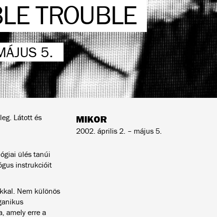
BLE TROUBLE
MÁJUS 5.
eg. Látott és
MIKOR
2002. április 2. – május 5.
ógiai ülés tanúi
gus instrukcióit
ákkal. Nem különös
rganikus
a, amely erre a