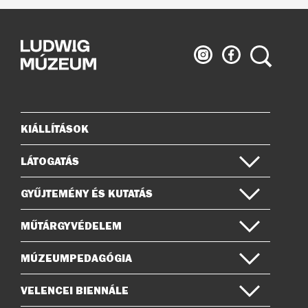
Ludwig
Ludwig
Keresés
Múzeum
Múzeum
az
a
Instagramon
Facebook-
on
KIÁLLÍTÁSOK
Oldaltérkép
LÁTOGATÁS
GYŰJTEMÉNY ÉS KUTATÁS
MŰTÁRGYVÉDELEM
MÚZEUMPEDAGÓGIA
VELENCEI BIENNÁLE