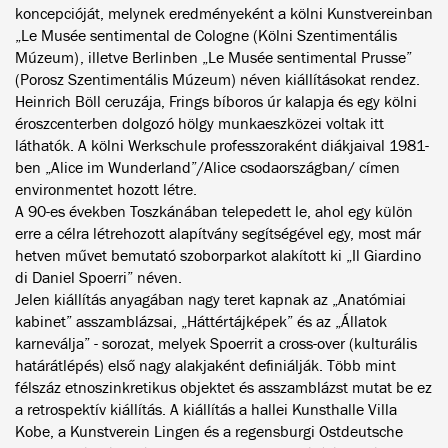
koncepcióját, melynek eredményeként a kölni Kunstvereinban
„Le Musée sentimental de Cologne (Kölni Szentimentális
Múzeum), illetve Berlinben „Le Musée sentimental Prusse”
(Porosz Szentimentális Múzeum) néven kiállításokat rendez.
Heinrich Böll ceruzája, Frings bíboros úr kalapja és egy kölni
éroszcenterben dolgozó hölgy munkaeszközei voltak itt
láthatók. A kölni Werkschule professzoraként diákjaival 1981-
ben „Alice im Wunderland”/Alice csodaországban/ címen
environmentet hozott létre.
A 90-es években Toszkánában telepedett le, ahol egy külön
erre a célra létrehozott alapítvány segítségével egy, most már
hetven művet bemutató szoborparkot alakított ki „Il Giardino
di Daniel Spoerri” néven.
Jelen kiállítás anyagában nagy teret kapnak az „Anatómiai
kabinet” asszamblázsai, „Háttértájképek” és az „Állatok
karneválja” - sorozat, melyek Spoerrit a cross-over (kulturális
határátlépés) első nagy alakjaként definiálják. Több mint
félszáz etnoszinkretikus objektet és asszamblázst mutat be ez
a retrospektív kiállítás. A kiállítás a hallei Kunsthalle Villa
Kobe, a Kunstverein Lingen és a regensburgi Ostdeutsche