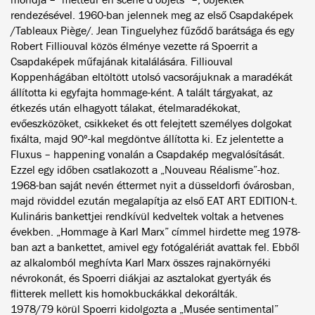
rendezésével. 1960-ban jelennek meg az első Csapdaképek
/Tableaux Piège/. Jean Tinguelyhez fűződő barátsága és egy
Robert Filliouval közös élménye vezette rá Spoerrit a
Csapdaképek műfajának kitalálására. Filliouval
Koppenhágában eltöltött utolsó vacsorájuknak a maradékát
állította ki egyfajta hommage-ként. A talált tárgyakat, az
étkezés után elhagyott tálakat, ételmaradékokat,
evőeszközöket, csikkeket és ott felejtett személyes dolgokat
fixálta, majd 90º-kal megdöntve állította ki. Ez jelentette a
Fluxus – happening vonalán a Csapdakép megvalósítását.
Ezzel egy időben csatlakozott a „Nouveau Réalisme”-hoz.
1968-ban saját nevén éttermet nyit a düsseldorfi óvárosban,
majd röviddel ezután megalapítja az első EAT ART EDITION-t.
Kulináris bankettjei rendkívül kedveltek voltak a hetvenes
években. „Hommage à Karl Marx” címmel hirdette meg 1978-
ban azt a bankettet, amivel egy fotógalériát avattak fel. Ebből
az alkalomból meghívta Karl Marx összes rajnakörnyéki
névrokonát, és Spoerri diákjai az asztalokat gyertyák és
flitterek mellett kis homokbuckákkal dekorálták.
1978/79 körül Spoerri kidolgozta a „Musée sentimental”