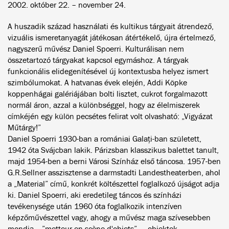
2002. október 22. – november 24.
A huszadik század használati és kultikus tárgyait átrendező,
vizuális ismeretanyagát játékosan átértékelő, újra értelmező,
nagyszerű művész Daniel Spoerri. Kulturálisan nem
összetartozó tárgyakat kapcsol egymáshoz. A tárgyak
funkcionális elidegenítésével új kontextusba helyez ismert
szimbólumokat. A hatvanas évek elején, Addi Köpke
koppenhágai galériájában bolti lisztet, cukrot forgalmazott
normál áron, azzal a különbséggel, hogy az élelmiszerek
címkéjén egy külön pecsétes felirat volt olvasható: „Vigyázat
Műtárgy!”
Daniel Spoerri 1930-ban a romániai Galaţi-ban született,
1942 óta Svájcban lakik. Párizsban klasszikus balettet tanult,
majd 1954-ben a berni Városi Színház első táncosa. 1957-ben
G.R.Sellner asszisztense a darmstadti Landestheaterben, ahol
a „Material” című, konkrét költészettel foglalkozó újságot adja
ki. Daniel Spoerri, aki eredetileg táncos és színházi
tevékenysége után 1960 óta foglalkozik intenzíven
képzőművészettel vagy, ahogy a művész maga szívesebben
mondja – ”metteur en scène d'objets” –, objektek