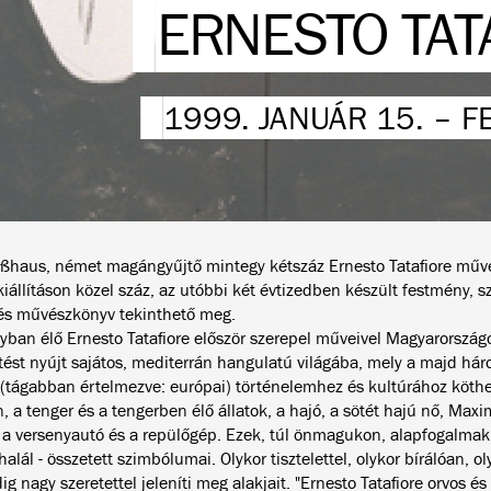
ERNESTO TAT
1999. JANUÁR 15. – F
oßhaus, német magángyűjtő mintegy kétszáz Ernesto Tatafiore műve
iállításon közel száz, az utóbbi két évtizedben készült festmény, sz
 és művészkönyv tekinthető meg.
yban élő Ernesto Tatafiore először szerepel műveivel Magyarországo
tést nyújt sajátos, mediterrán hangulatú világába, mely a majd há
 (tágabban értelmezve: európai) történelemhez és kultúrához köth
, a tenger és a tengerben élő állatok, a hajó, a sötét hajú nő, Maxi
 a versenyautó és a repülőgép. Ezek, túl önmagukon, alapfogalmak 
alál - összetett szimbólumai. Olykor tisztelettel, olykor bírálóan, o
g nagy szeretettel jeleníti meg alakjait. "Ernesto Tatafiore orvos és