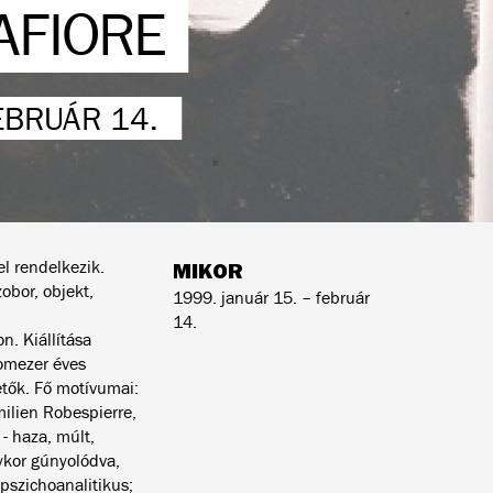
AFIORE
EBRUÁR 14.
l rendelkezik.
MIKOR
obor, objekt,
1999. január 15. – február
14.
n. Kiállítása
romezer éves
etők. Fő motívumai:
milien Robespierre,
- haza, múlt,
lykor gúnyolódva,
 pszichoanalitikus;