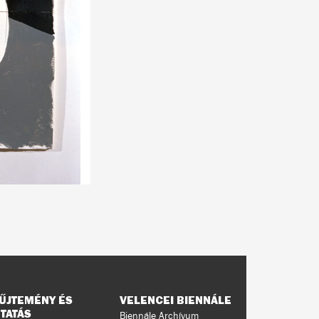
ŰJTEMÉNY ÉS
VELENCEI BIENNÁLE
TATÁS
Biennále Archívum