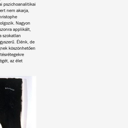
i pszichoanalitikai
mert nem akarja,
hristophe
olgozik. Nagyon
zonra applikált,
 a szokatlan
gyszerű. Élénk, de
égnek köszönhetően
ntésrétegekre
ét, az élet