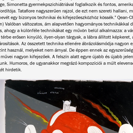
ge, Simonetta gyermekpszichiátriával foglalkozik és fontos, amerika
rdítója. Tatafiore nagyszerűen rajzol, de ezt nem szereti hallani, 
nevét egy bizonyos technikai és kifejezőeszközhöz kössék." Qean-C
 Valóban változatos, ám alapvetően hagyományos technikákkal d
s, ahogy a különféle technikákat egy művön belül alkalmazza: a vás
 térbe erősen kinyúló, ilyen-olyan tárgyak, a lábra állított képkeret,
rosítások. Az összetett technika ellenére ábrázolásmódja nagyon e
zínt használ, melyeket nem árnyal. De éppen ennek az egyszerűs
 művei nagyon kifejezőek. A felszín alatt egyre újabb és újabb jele
nk. Humoros, de ugyanakkor megrázó kompozíciói a múlt elevenség
t hirdetik.