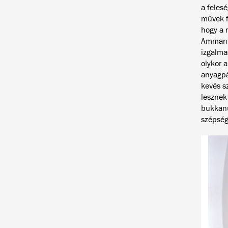
a felesé
művek fo
hogy a 
Ammann)
izgalma
olykor a
anyagpá
kevés s
lesznek
bukkanu
szépségé