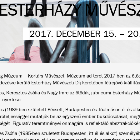
ESTERHÁZY MŰVÉSZ
2017. DECEMBER 15. – 20
g Múzeum – Kortárs Művészeti Múzeum ad teret 2017-ben az ötö
ezésre kerülő Esterházy Művészeti Díj keretében létrejövő kiállítá
s, Keresztes Zsófia és Nagy Imre az ötödik, jubileumi Esterházy Műv
t nyertesei
os (1989-ben született Pécsett, Budapesten és Tóalmáson él és alk
rőteljességgel mutatják be az egyszerű ember bukdácsolását, megh
égét. Figuratív teremtményei önmagára is reflektáló absztrakcióké
s Zsófia (1985-ben született Budapesten, itt él és alkot) személyéb