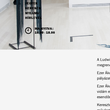
JEGYEK
NAVIGÁCIÓ
KERESÉS
MYLUMU
HÍRLEVÉL
NYITVATARTÁS ÉS JEGYÁRAK
MA NYITVA:
10.00 - 18.00
A Ludwi
megrend
Ezer Áko
pályáza
Ezer Ák
vidám e
esendős
Kereszte