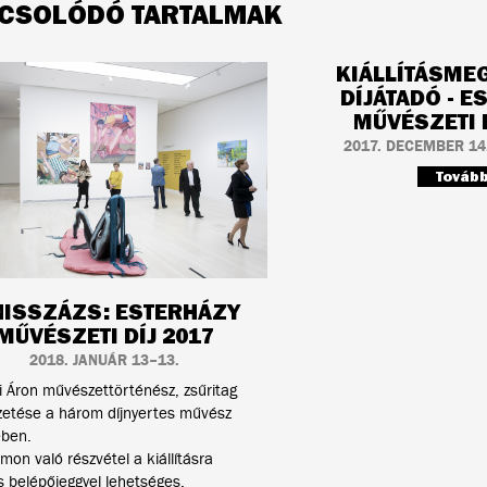
CSOLÓDÓ TARTALMAK
KIÁLLÍTÁSME
DÍJÁTADÓ - E
MŰVÉSZETI D
2017. DECEMBER 14.
Továb
NISSZÁZS: ESTERHÁZY
MŰVÉSZETI DÍJ 2017
2018. JANUÁR 13–13.
 Áron művészettörténész, zsűritag
zetése a három díjnyertes művész
ében.
mon való részvétel a kiállításra
 belépőjeggyel lehetséges.