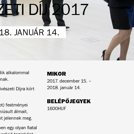
ETI DÍJ 2017
18. JANUÁR 14.
dik alkalommal
MIKOR
snak.
2017. december 15. –
2018. január 14.
észeti Díjra kiírt
BELÉPŐJEGYEK
ot) festményei
1600HUF
iúsult álmait,
nt jelennek meg.
en egy olyan fiatal