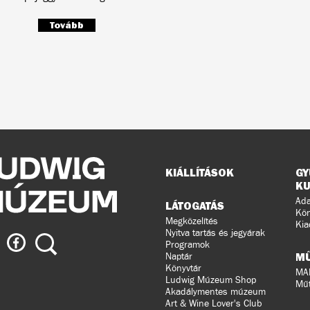
Tovább
Oldaltérkép
KIÁLLÍTÁSOK
GY
KU
Ada
LÁTOGATÁS
Kön
Megközelítés
Kia
Nyitva tartás és jegyárak
ig
Ludwig
Keresés
Programok
eum
Múzeum
M
Naptár
a
Könyvtár
MA
Ludwig Múzeum Shop
agramon
Facebook-
Műt
Akadálymentes múzeum
on
Art & Wine Lover's Club