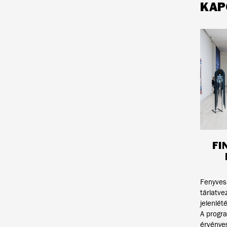
KAP
FI
Fenyvesi
tárlatve
jelenlét
A progra
érvényes