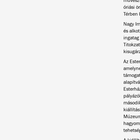
művészt
óriási 
Térben 
Nagy Im
és alkot
ingatag 
Titokza
kisugár
Az Este
amelyne
támogat
alapítv
Esterhá
pályázó
második
kiállít
Múzeum 
hagyomá
tehetsé