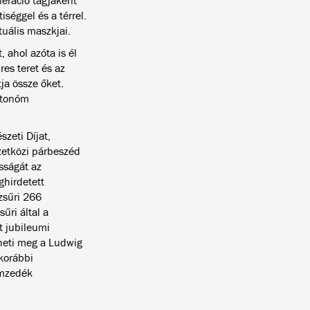
eráció tagjaként
séggel és a térrel.
uális maszkjai.
ahol azóta is él
res teret és az
ja össze őket.
utonóm
zeti Díjat,
zetközi párbeszéd
sságát az
ghirdetett
zsűri 266
űri által a
 jubileumi
theti meg a Ludwig
korábbi
emzedék