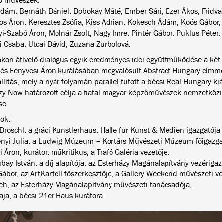
tó művészek:
Ádám, Bernáth Dániel, Dobokay Máté, Ember Sári, Ezer Ákos, Fridva
s Áron, Keresztes Zsófia, Kiss Adrian, Kokesch Ádám, Koós Gábor, 
yi-Szabó Áron, Molnár Zsolt, Nagy Imre, Pintér Gábor, Puklus Péter,
i Csaba, Utcai Dávid, Zuzana Zurbolová.
okon átívelő dialógus egyik eredményes idei együttműködése a két
 és Fenyvesi Áron kurálásában megvalósult Abstract Hungary címm
állítás, mely a nyár folyamán parallel futott a bécsi Real Hungary kiá
zy Now határozott célja a fiatal magyar képzőművészek nemzetköz
se.
gok:
Droschl, a gráci Künstlerhaus, Halle für Kunst & Medien igazgatója
ényi Julia, a Ludwig Múzeum – Kortárs Művészeti Múzeum főigazga
 Áron, kurátor, műkritikus, a Trafó Galéria vezetője,
ubay István, a díj alapítója, az Esterházy Magánalapítvány vezérigaz
Gábor, az ArtKartell főszerkesztője, a Gallery Weekend művészeti ve
eh, az Esterházy Magánalapítvány művészeti tanácsadója,
aja, a bécsi 21er Haus kurátora.