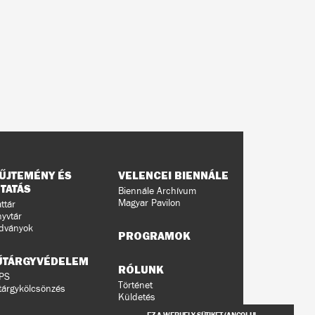
ŰJTEMÉNY ÉS
VELENCEI BIENNÁLE
TATÁS
Biennále Archívum
Magyar Pavilon
ttár
yvtár
dványok
PROGRAMOK
ŰTÁRGYVÉDELEM
RÓLUNK
PS
Történet
árgykölcsönzés
Küldetés
Ludwig Múzeumok a