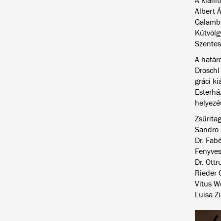
A kiállí
Albert 
Galambo
Kútvölg
Szentes
A határ
Droschl
gráci ki
Esterhá
helyezé
Zsűrita
Sandro 
Dr. Fab
Fenyvesi
Dr. Ottr
Rieder 
Vitus W
Luisa Zi