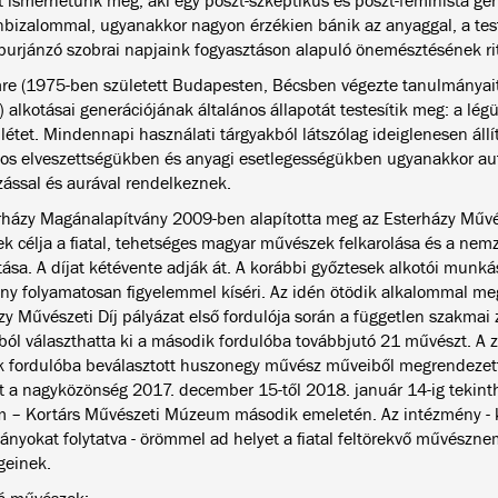
 ismerhetünk meg, aki egy poszt-szkeptikus és poszt-feminista gen
önbizalommal, ugyanakkor nagyon érzékien bánik az anyaggal, a testi
burjánzó szobrai napjaink fogyasztáson alapuló önemésztésének rit
re (1975-ben született Budapesten, Bécsben végezte tanulmányait, 
) alkotásai generációjának általános állapotát testesítik meg: a légü
létet. Mindennapi használati tárgyakból látszólag ideiglenesen állít
tos elveszettségükben és anyagi esetlegességükben ugyanakkor a
zással és aurával rendelkeznek.
rházy Magánalapítvány 2009-ben alapította meg az Esterházy Művés
k célja a fiatal, tehetséges magyar művészek felkarolása és a nem
ása. A díjat kétévente adják át. A korábbi győztesek alkotói munká
ány folyamatosan figyelemmel kíséri. Az idén ötödik alkalommal me
zy Művészeti Díj pályázat első fordulója során a független szakmai 
ból választhatta ki a második fordulóba továbbjutó 21 művészt. A zs
 fordulóba beválasztott huszonegy művész műveiből megrendezett
ást a nagyközönség 2017. december 15-től 2018. január 14-ig tekin
– Kortárs Művészeti Múzeum második emeletén. Az intézmény - 
nyokat folytatva - örömmel ad helyet a fiatal feltörekvő művészn
geinek.