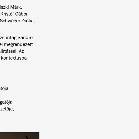
lszki Márk,
Kristóf Gábor,
 Schwéger Zsófia,
 zsűritag Sandro
el megrendezett
llítással. Az
i kontextusba
tója,
gatója,
zetője,