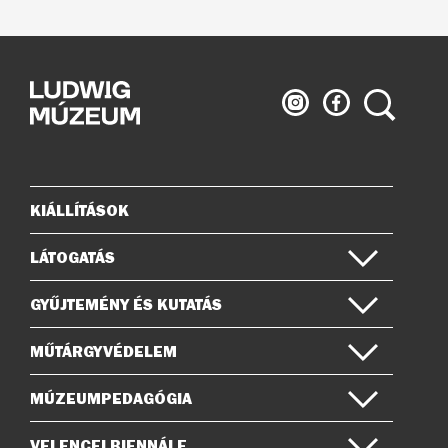
Ludwig
Ludwig
Keresés
Múzeum
Múzeum
az
a
Instagramon
Facebook-
on
KIÁLLÍTÁSOK
Oldaltérkép
LÁTOGATÁS
GYŰJTEMÉNY ÉS KUTATÁS
MŰTÁRGYVÉDELEM
MÚZEUMPEDAGÓGIA
VELENCEI BIENNÁLE