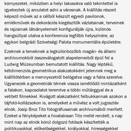
környezetet, miközben a helyi lakosokra való tekintettel is
igyekeztek új arculatot adni a városnak. A kiállítás részeit
képező művek az e célból készült egyedi pavilonok,
emlékművek és dekorációs kiegészítők vázlatainak, terveinek
és rajzainak látványelemeit konfigurálják újra, különös
hangsúllyal utalva a konferencia legfőbb helyszínére, az
egykori belgrádi Szövetségi Palota monumentális épületére.
Ezeknek a terveknek a legkülönbözőbb magán- és állami
archívumokból összeválogatott alapelemeiből épül fel a
Ludwig Múzeumban bemutatott kiállítás. Nagy léptékű,
kétdimenziós geometrikus alakzatokként jelennek meg a
kiállítótérben a mennyezetről belógatva vagy a falra szerelve.
Ugyanezek a geometriák térnek vissza ismétlődő mintázatként
a falakon, kapcsolatot teremtve a többi műtárggyal és a
vetített filmekkel. Kivágott alakzatként felbukkannak azokon a
tájfotó-kollázsokon is, amelyeket a művész a volt jugoszláv
elnök, Josip Broz Tito fotográfusainak archívumából merített.
Ezeket a fényképeket a hivatalosan Tito mellé rendelt, s nap
mint nap az elnök körül dolgozó fotósok készítették a
politikusokkal, előkelőségekkel, királyokkal, hírességekkel