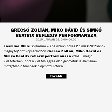
GRECSÓ ZOLTÁN, MIKÓ DÁVID ÉS SIMKÓ
BEATRIX REFLEXÍV PERFORMANSZA
2015. JANUÁR 29. 0.00–00.00
Jasmina Cibic
Spielraum – The Nation Loves It
című kiállításának
megnyitójához kapcsolódóan
Grecsó Zoltán, Mikó Dávid és
Simkó Beatrix reflexív performansza
valósul meg a
kiállítótérben, ahol a kiállítás egyes alap geometrikus elemeinek
mozgatása a táncosok alapmozdulataira l
Tovább