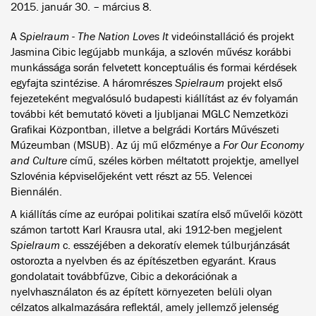
2015. január 30. – március 8.
A
Spielraum - The Nation Loves It
videóinstalláció és projekt
Jasmina Cibic legújabb munkája, a szlovén művész korábbi
munkássága során felvetett konceptuális és formai kérdések
egyfajta szintézise. A háromrészes
Spielraum
projekt első
fejezeteként megvalósuló budapesti kiállítást az év folyamán
további két bemutató követi a ljubljanai MGLC Nemzetközi
Grafikai Központban, illetve a belgrádi Kortárs Művészeti
Múzeumban (MSUB). Az új mű előzménye a
For Our Economy
and Culture
című, széles körben méltatott projektje, amellyel
Szlovénia képviselőjeként vett részt az 55. Velencei
Biennálén.
A kiállítás címe az európai politikai szatíra első művelői között
számon tartott Karl Krausra utal, aki 1912-ben megjelent
Spielraum
c. esszéjében a dekoratív elemek túlburjánzását
ostorozta a nyelvben és az építészetben egyaránt. Kraus
gondolatait továbbfűzve, Cibic a dekorációnak a
nyelvhasználaton és az épített környezeten belüli olyan
célzatos alkalmazására reflektál, amely jellemző jelenség