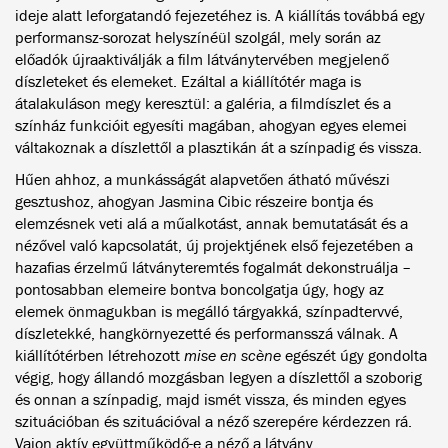
ideje alatt leforgatandó fejezetéhez is. A kiállítás továbbá egy
performansz-sorozat helyszínéül szolgál, mely során az
előadók újraaktiválják a film látványtervében megjelenő
díszleteket és elemeket. Ezáltal a kiállítótér maga is
átalakuláson megy keresztül: a galéria, a filmdíszlet és a
színház funkcióit egyesíti magában, ahogyan egyes elemei
váltakoznak a díszlettől a plasztikán át a színpadig és vissza.
Hűen ahhoz, a munkásságát alapvetően átható művészi
gesztushoz, ahogyan Jasmina Cibic részeire bontja és
elemzésnek veti alá a műalkotást, annak bemutatását és a
nézővel való kapcsolatát, új projektjének első fejezetében a
hazafias érzelmű látványteremtés fogalmát dekonstruálja –
pontosabban elemeire bontva boncolgatja úgy, hogy az
elemek önmagukban is megálló tárgyakká, színpadtervvé,
díszletekké, hangkörnyezetté és performansszá válnak. A
kiállítótérben létrehozott
mise en scène
egészét úgy gondolta
végig, hogy állandó mozgásban legyen a díszlettől a szoborig
és onnan a színpadig, majd ismét vissza, és minden egyes
szituációban és szituációval a néző szerepére kérdezzen rá.
Vajon aktív együttműködő-e a néző a látvány