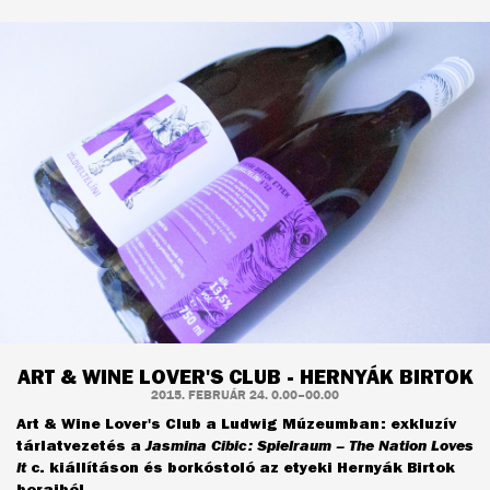
ART & WINE LOVER'S CLUB - HERNYÁK BIRTOK
2015. FEBRUÁR 24. 0.00–00.00
Art & Wine Lover's Club a Ludwig Múzeumban: exkluzív
tárlatvezetés a
Jasmina Cibic: Spielraum – The Nation Loves
It
c. kiállításon és borkóstoló az etyeki Hernyák Birtok
boraiból.