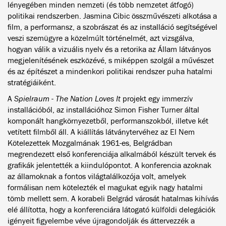
lényegében minden nemzeti (és több nemzetet átfogó)
politikai rendszerben. Jasmina Cibic összművészeti alkotása a
film, a performansz, a szobrászat és az installáció segítségével
veszi szemügyre a közelmúlt történelmét, azt vizsgálva,
hogyan válik a vizuális nyelv és a retorika az Állam látványos
megjelenítésének eszközévé, s miképpen szolgál a művészet
és az építészet a mindenkori politikai rendszer puha hatalmi
stratégiáiként.
A
Spielraum - The Nation Loves It
projekt egy immerzív
installációból, az installációhoz Simon Fisher Turner által
komponált hangkörnyezetből, performanszokból, illetve két
vetített filmből áll. A kiállítás látványtervéhez az El Nem
Kötelezettek Mozgalmának 1961-es, Belgrádban
megrendezett első konferenciája alkalmából készült tervek és
grafikák jelentették a kiindulópontot. A konferencia azoknak
az államoknak a fontos világtalálkozója volt, amelyek
formálisan nem kötelezték el magukat egyik nagy hatalmi
tömb mellett sem. A korabeli Belgrád városát hatalmas kihívás
elé állította, hogy a konferenciára látogató külföldi delegációk
igényeit figyelembe véve újragondolják és áttervezzék a