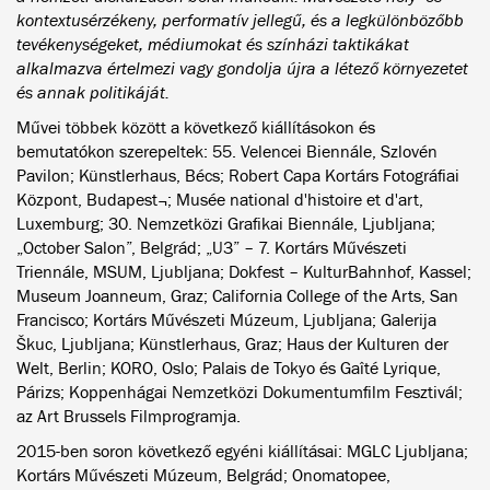
kontextusérzékeny, performatív jellegű, és a legkülönbözőbb
tevékenységeket, médiumokat és színházi taktikákat
alkalmazva értelmezi vagy gondolja újra a létező környezetet
és annak politikáját.
Művei többek között a következő kiállításokon és
bemutatókon szerepeltek: 55. Velencei Biennále, Szlovén
Pavilon; Künstlerhaus, Bécs; Robert Capa Kortárs Fotográfiai
Központ, Budapest¬; Musée national d'histoire et d'art,
Luxemburg; 30. Nemzetközi Grafikai Biennále, Ljubljana;
„October Salon”, Belgrád; „U3” – 7. Kortárs Művészeti
Triennále, MSUM, Ljubljana; Dokfest – KulturBahnhof, Kassel;
Museum Joanneum, Graz; California College of the Arts, San
Francisco; Kortárs Művészeti Múzeum, Ljubljana; Galerija
Škuc, Ljubljana; Künstlerhaus, Graz; Haus der Kulturen der
Welt, Berlin; KORO, Oslo; Palais de Tokyo és Gaîté Lyrique,
Párizs; Koppenhágai Nemzetközi Dokumentumfilm Fesztivál;
az Art Brussels Filmprogramja.
2015-ben soron következő egyéni kiállításai: MGLC Ljubljana;
Kortárs Művészeti Múzeum, Belgrád; Onomatopee,