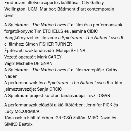
Eindhoven; illetve csoportos kiállításai: City Gallery,
Wellington; UGM, Maribor; Bâtiment d’art contemporain,
Genf.
A
Spielraum - The Nation Loves It
c. film és a performanszok
forgatókönyve: Tim ETCHELLS és Jasmina CIBIC
Hangkörnyezet és filmzene a
Spielraum - The Nation Loves It
c. filmhez: Simon FISHER TURNER
Építészeti szaktanácsadó: Mateja ŠETINA
Vezető operatőr: Mark CAREY
Vágó: Michelle DEIGNAN
A
Spielraum - The Nation Loves It
c. film szereplője: Cathy
Naden
A performanszok és a
Spielraum - The Nation Loves It
c. film
jelmeztervezője: Sanja GRCIĆ
A Spielraum projekt kurátori tanácsadója: Tevž LOGAR
A performanszok előadói a kiállítótérben: Jennifer PICK és
Lucy McCORMICK
Táncosok a kiállítótérben: GRECSÓ Zoltán, MIKÓ David és
SIMKÓ Beatrix