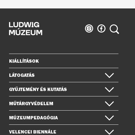
Ludwig
Ludwig
Keresés
Múzeum
Múzeum
az
a
Instagramon
Facebook-
on
KIÁLLÍTÁSOK
Oldaltérkép
LÁTOGATÁS
GYŰJTEMÉNY ÉS KUTATÁS
MŰTÁRGYVÉDELEM
MÚZEUMPEDAGÓGIA
VELENCEI BIENNÁLE