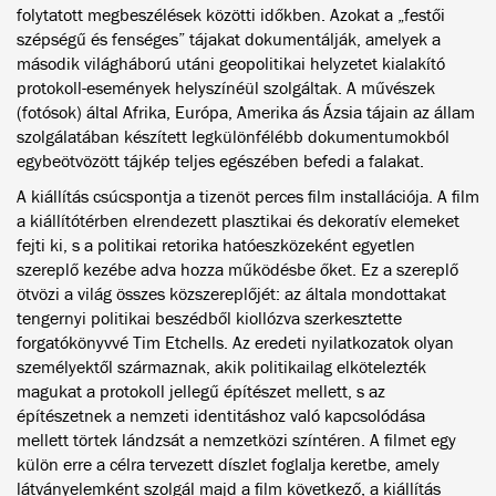
folytatott megbeszélések közötti időkben. Azokat a „festői
szépségű és fenséges” tájakat dokumentálják, amelyek a
második világháború utáni geopolitikai helyzetet kialakító
protokoll-események helyszínéül szolgáltak. A művészek
(fotósok) által Afrika, Európa, Amerika ás Ázsia tájain az állam
szolgálatában készített legkülönfélébb dokumentumokból
egybeötvözött tájkép teljes egészében befedi a falakat.
A kiállítás csúcspontja a tizenöt perces film installációja. A film
a kiállítótérben elrendezett plasztikai és dekoratív elemeket
fejti ki, s a politikai retorika hatóeszközeként egyetlen
szereplő kezébe adva hozza működésbe őket. Ez a szereplő
ötvözi a világ összes közszereplőjét: az általa mondottakat
tengernyi politikai beszédből kiollózva szerkesztette
forgatókönyvvé Tim Etchells. Az eredeti nyilatkozatok olyan
személyektől származnak, akik politikailag elkötelezték
magukat a protokoll jellegű építészet mellett, s az
építészetnek a nemzeti identitáshoz való kapcsolódása
mellett törtek lándzsát a nemzetközi színtéren. A filmet egy
külön erre a célra tervezett díszlet foglalja keretbe, amely
látványelemként szolgál majd a film következő, a kiállítás