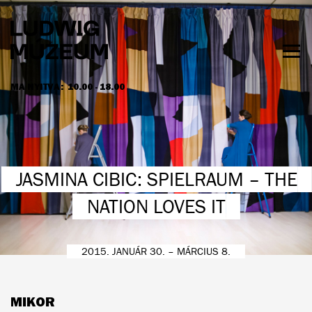
Ugrás
a
tartalomra
Men
láth
MA NYITVA:
10.00 - 18.00
NYITVATARTÁS ÉS JEGYÁRAK
JASMINA CIBIC: SPIELRAUM – THE
NATION LOVES IT
2015. JANUÁR 30. – MÁRCIUS 8.
MIKOR