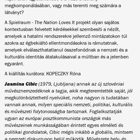
megkomponálásában, vagy más teremti meg számára a
látványt?
A
Spielraum - The Nation Loves It
projekt olyan sajátos
kontextusban felvetett kérdésekkel szembesíti a nézőt,
amelyek a hatalmi rendszerekre jellemző mintázatokon túl
azokra az égbekiáltó ellentmondásokra is rámutatnak,
amelyek elválaszthatatlanul összefonódnak a nemzeti és a
kulturális identitás átalakulásaival a múltban és a jelenben
egyaránt.
A kiállítás kurátora: KOPECZKY Róna
Jasmina Cibic
(1979, Ljubljana) annak az új szlovéniai
művésznemzedéknek a tagja, akik megteremtették saját, jól
megkülönböztethető nyelvüket, noha nagyon is tudatában
vannak annak, milyen speciális nemzeti, politikai, kulturális
és művészeti folytonosságba tartoznak. Foglalkoztatják
ugyan az európai posztkommunista országok más
művészeinek munkásságában érintett egyes elméleti és
politikai gondolatok, Cibic mégis inkább a globális, mintsem
a nemzeti diskurzuson belül működik. Művészete hely- és