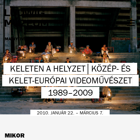
Ugrás
a
tartalomra
Men
láth
MA NYITVA:
10.00 - 18.00
NYITVATARTÁS ÉS JEGYÁRAK
KELETEN A HELYZET│KÖZÉP- ÉS
KELET-EURÓPAI VIDEOMŰVÉSZET
1989–2009
2010. JANUÁR 22. – MÁRCIUS 7.
MIKOR