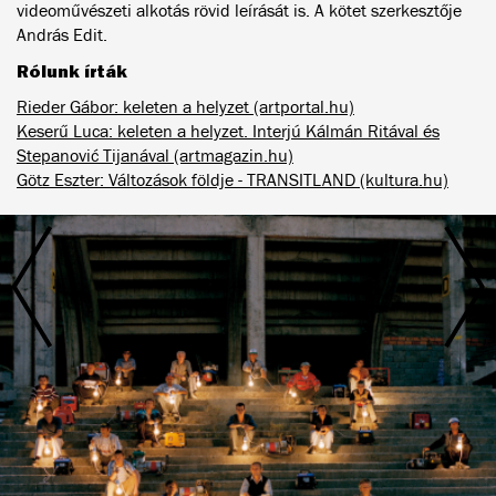
videoművészeti alkotás rövid leírását is. A kötet szerkesztője
András Edit.
Rólunk írták
Rieder Gábor: keleten a helyzet (artportal.hu)
Keserű Luca: keleten a helyzet. Interjú Kálmán Ritával és
Stepanović Tijanával (artmagazin.hu)
Götz Eszter: Változások földje - TRANSITLAND (kultura.hu)