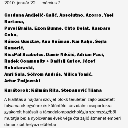
2010. január 22. – március 7.
Gordana Andjelić-Galić, Apsolutno, Azorro, Yael
Bartana,
Pavel Braila, Egon Bunne, Chto Delat, Kaspars
Goba,
Hámos Gusztáv, Ana Hušman, Kai Kaljo, Šejla
Kamerić,
KissPál Szabolcs, Damir Nikšić, Adrian Paci,
Radek Community + Dmitrij Gutov, Józef
Robakowski,
Anri Sala, Sólyom András, Milica Tomić,
Artur Żmijewski
Kurátorok: Kálmán Rita, Stepanović Tijana
A kiállítás a hajdani szovjet blokk területén zajló összetett
folyamatok egyénre és különféle társadalmi csoportokra
gyakorolt hatásait a társadalompszichológia szemszögéből
mutatja be: a nyolcvanas évek vége óta zajló átmenet emberi
dimenzióit helyezi előtérbe.