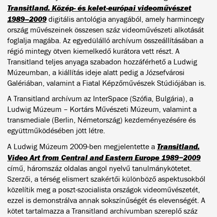
Transitland. Közép- és kelet-európai videoművészet
1989–2009
digitális antológia anyagából, amely harmincegy
ország művészeinek összesen száz videoművészeti alkotását
foglalja magába. Az egyedülálló archívum összeállításában a
régió mintegy ötven kiemelkedő kurátora vett részt. A
Transitland teljes anyaga szabadon hozzáférhető a Ludwig
Múzeumban, a kiállítás ideje alatt pedig a Józsefvárosi
Galériában, valamint a Fiatal Képzőművészek Stúdiójában is.
A Transitland archívum az InterSpace (Szófia, Bulgária), a
Ludwig Múzeum – Kortárs Művészeti Múzeum, valamint a
transmediale (Berlin, Németország) kezdeményezésére és
együttműködésében jött létre.
Transitland.
A Ludwig Múzeum 2009-ben megjelentette a
Video Art from Central and Eastern Europe 1989−2009
című, háromszáz oldalas angol nyelvű tanulmánykötetet.
Szerzői, a térség elismert szakértői különböző aspektusokból
közelítik meg a poszt-szocialista országok videoművészetét,
ezzel is demonstrálva annak sokszínűségét és elevenségét. A
kötet tartalmazza a Transitland archívumban szereplő száz