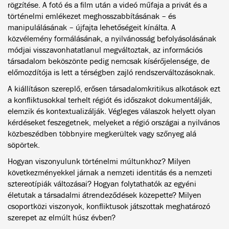
rögzítése. A fotó és a film után a videó műfaja a privát és a
történelmi emlékezet meghosszabbításának – és
manipulálásának – újfajta lehetőségeit kínálta. A
közvélemény formálásának, a nyilvánosság befolyásolásának
módjai visszavonhatatlanul megváltoztak, az információs
társadalom beköszönte pedig nemcsak kísérőjelensége, de
előmozdítója is lett a térségben zajló rendszerváltozásoknak.
A kiállításon szereplő, erősen társadalomkritikus alkotások ezt
a konfliktusokkal terhelt régiót és időszakot dokumentálják,
elemzik és kontextualizálják. Végleges válaszok helyett olyan
kérdéseket feszegetnek, melyeket a régió országai a nyilvános
közbeszédben többnyire megkerültek vagy szőnyeg alá
söpörtek.
Hogyan viszonyulunk történelmi múltunkhoz? Milyen
következményekkel járnak a nemzeti identitás és a nemzeti
sztereotípiák változásai? Hogyan folytathatók az egyéni
életutak a társadalmi átrendeződések közepette? Milyen
csoportközi viszonyok, konfliktusok játszottak meghatározó
szerepet az elmúlt húsz évben?