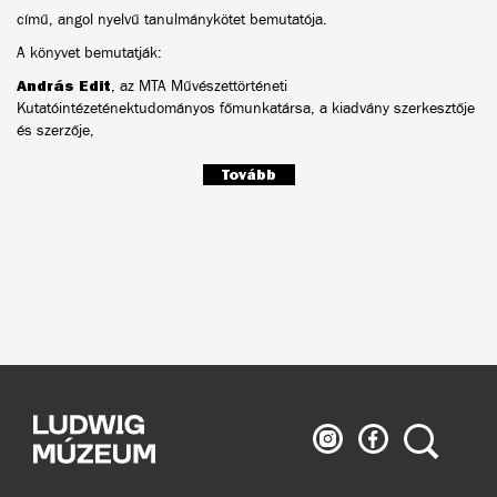
című, angol nyelvű tanulmánykötet bemutatója.
A könyvet bemutatják:
András Edit
, az MTA Művészettörténeti
Kutatóintézeténektudományos főmunkatársa, a kiadvány szerkesztője
és szerzője,
Tovább
Ludwig
Ludwig
Keresés
Múzeum
Múzeum
az
a