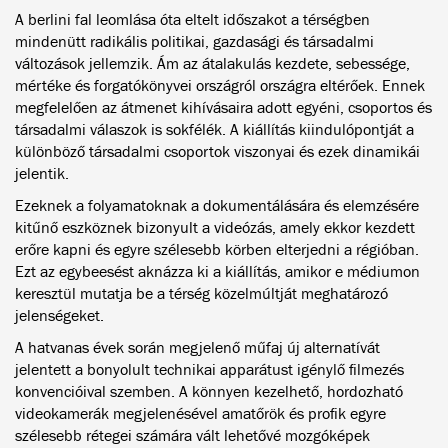
A berlini fal leomlása óta eltelt időszakot a térségben
mindenütt radikális politikai, gazdasági és társadalmi
változások jellemzik. Ám az átalakulás kezdete, sebessége,
mértéke és forgatókönyvei országról országra eltérőek. Ennek
megfelelően az átmenet kihívásaira adott egyéni, csoportos és
társadalmi válaszok is sokfélék. A kiállítás kiindulópontját a
különböző társadalmi csoportok viszonyai és ezek dinamikái
jelentik.
Ezeknek a folyamatoknak a dokumentálására és elemzésére
kitűnő eszköznek bizonyult a videózás, amely ekkor kezdett
erőre kapni és egyre szélesebb körben elterjedni a régióban.
Ezt az egybeesést aknázza ki a kiállítás, amikor e médiumon
keresztül mutatja be a térség közelmúltját meghatározó
jelenségeket.
A hatvanas évek során megjelenő műfaj új alternatívát
jelentett a bonyolult technikai apparátust igénylő filmezés
konvencióival szemben. A könnyen kezelhető, hordozható
videokamerák megjelenésével amatőrök és profik egyre
szélesebb rétegei számára vált lehetővé mozgóképek