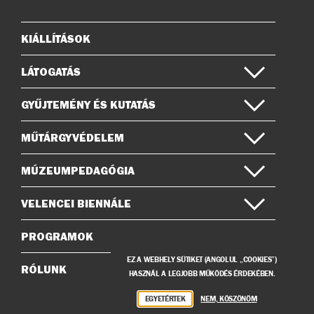
Instagramon
Facebook-
on
KIÁLLÍTÁSOK
Oldaltérkép
LÁTOGATÁS
GYŰJTEMÉNY ÉS KUTATÁS
MŰTÁRGYVÉDELEM
MÚZEUMPEDAGÓGIA
VELENCEI BIENNÁLE
PROGRAMOK
EZ A WEBHELY SÜTIKET (ANGOLUL „COOKIES”)
RÓLUNK
HASZNÁL A LEGJOBB MŰKÖDÉS ÉRDEKÉBEN.
EGYETÉRTEK
NEM, KÖSZÖNÖM