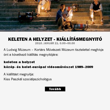
KELETEN A HELYZET - KIÁLLÍTÁSMEGNYITÓ
2010. JANUÁR 21. 0.00–00.00
A Ludwig Múzeum – Kortárs Művészeti Múzeum tisztelettel meghívja
önt a következő kiállítás megnyitójára:
keleten a helyzet
közép- és kelet-európai videoművészet 1989–2009
A kiállítást megnyitja:
Kiss Paszkál szociálpszichológus
Tovább