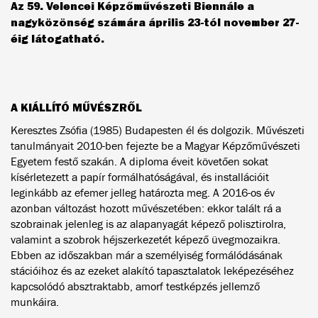
Az 59. Velencei Képzőművészeti Biennále a
nagyközönség számára április 23-tól november 27-
éig látogatható.
A KIÁLLÍTÓ MŰVÉSZRŐL
Keresztes Zsófia (1985) Budapesten él és dolgozik. Művészeti
tanulmányait 2010-ben fejezte be a Magyar Képzőművészeti
Egyetem festő szakán. A diploma éveit követően sokat
kísérletezett a papír formálhatóságával, és installációit
leginkább az efemer jelleg határozta meg. A 2016-os év
azonban változást hozott művészetében: ekkor talált rá a
szobrainak jelenleg is az alapanyagát képező polisztirolra,
valamint a szobrok héjszerkezetét képező üvegmozaikra.
Ebben az időszakban már a személyiség formálódásának
stációihoz és az ezeket alakító tapasztalatok leképezéséhez
kapcsolódó absztraktabb, amorf testképzés jellemző
munkáira.