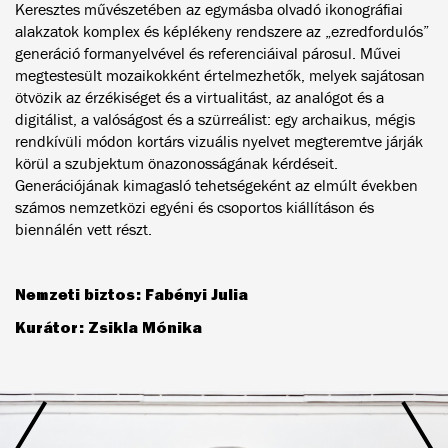
Keresztes művészetében az egymásba olvadó ikonográfiai
alakzatok komplex és képlékeny rendszere az „ezredfordulós”
generáció formanyelvével és referenciáival párosul. Művei
megtestesült mozaikokként értelmezhetők, melyek sajátosan
ötvözik az érzékiséget és a virtualitást, az analógot és a
digitálist, a valóságost és a szürreálist: egy archaikus, mégis
rendkívüli módon kortárs vizuális nyelvet megteremtve járják
körül a szubjektum önazonosságának kérdéseit.
Generációjának kimagasló tehetségeként az elmúlt években
számos nemzetközi egyéni és csoportos kiállításon és
biennálén vett részt.
Nemzeti biztos: Fabényi Julia
Kurátor: Zsikla Mónika