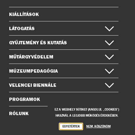
on
KIÁLLÍTÁSOK
Oldaltérkép
LÁTOGATÁS
GYŰJTEMÉNY ÉS KUTATÁS
MŰTÁRGYVÉDELEM
MÚZEUMPEDAGÓGIA
VELENCEI BIENNÁLE
PROGRAMOK
EZ A WEBHELY SÜTIKET (ANGOLUL „COOKIES”)
RÓLUNK
HASZNÁL A LEGJOBB MŰKÖDÉS ÉRDEKÉBEN.
EGYETÉRTEK
NEM, KÖSZÖNÖM