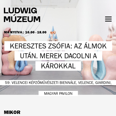
Ugrás
a
tartalomra
Men
láth
MA NYITVA:
10.00 - 18.00
NYITVATARTÁS ÉS JEGYÁRAK
KERESZTES ZSÓFIA: AZ ÁLMOK
UTÁN. MEREK DACOLNI A
KÁROKKAL
59. VELENCEI KÉPZŐMŰVÉSZETI BIENNÁLE, VELENCE, GIARDINI,
MAGYAR PAVILON
MIKOR