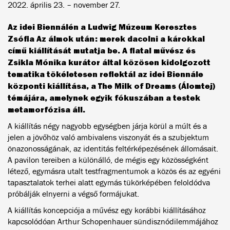
2022. április 23. – november 27.
Az idei Biennálén a Ludwig Múzeum Keresztes
Zsófia Az álmok után: merek dacolni a károkkal
című kiállítását mutatja be. A fiatal művész és
Zsikla Mónika kurátor által közösen kidolgozott
tematika tökéletesen reflektál az idei Biennále
központi kiállítása, a The Milk of Dreams (Álomtej)
témájára, amelynek egyik fókuszában a testek
metamorfózisa áll.
A kiállítás négy nagyobb egységben járja körül a múlt és a
jelen a jövőhöz való ambivalens viszonyát és a szubjektum
önazonosságának, az identitás feltérképezésének állomásait.
A pavilon tereiben a különálló, de mégis egy közösségként
létező, egymásra utalt testfragmentumok a közös és az egyéni
tapasztalatok terhei alatt egymás tükörképében feloldódva
próbálják elnyerni a végső formájukat.
A kiállítás koncepciója a művész egy korábbi kiállításához
kapcsolódóan Arthur Schopenhauer sündisznódilemmájához