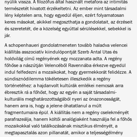
nyúlik vissza. A filozófus által használt metafora az intimitás
természetét hivatott érzékeltetni. Az ember mint társadalmi
lény képtelen arra, hogy egyedül éljen, ezért folyamatosan
keres másokat, akikkel megoszthatja a gondolatait, az érzéseit
és szeretetét, de a közelség egyúttal sérülésekkel, sebekkel is
jár.
A schopenhaueri gondolatmeneten tovább haladva velencei
kiállítás asszociatív kiindulópontját Szerb Antal Utas és
holdvilág című regényének egy mozzanata adta. A regény
főhőse a nászútján Velencéből Ravennába érkezve egyedül
indul felfedezni a mozaikokat, hogy gyermekkorát felidézze. A
sündisznódilemma tökéletesen illeszkedik a regény
történetéhez: a hajdanvolt kultúrák emlékei nemcsak arra
ébresztik rá a főhőst, hogy az egyén a saját társadalmi-
kulturális meghatározottságából nyeri az önazonosságát,
hanem arra is, hogy a jelene óhatatlanul a múlt
fragmentumaira épül. A kiállítás nem a regény cselekményét
parafrazeálja, hanem költői analógiaként használja fel a főhős
mozaikokkal való találkozásának misztikus élményét, a
megtapasztalás azon pillanatát, amikor a teljességélmény