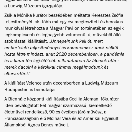
a Ludwig Múzeum igazgatója.
Zsikla Mónika kurátor beszédében méltatta Keresztes Zsófia
teljesítményét, aki több mit egy évi megfeszített és heroikus
munkával létrehozta a Magyar Pavilon történetében az egyik
legkomplexebb és legnagyobb volumenű, új művekből álló
szobrászati kiállítását. „
Ünnepelnünk kell őt, mert
emberfeletti teljesítménnyel és kompromisszumok nélkül
hozta létre mindazt, amit 2020 decemberében, a pandémia
és a karantén legsötétebb pillanataiban Az álomok után:
merek dacolni a károkkal címmel megálmodtunk és
elterveztünk
”.
A kiállítást Velence után decemberben a Ludwig Múzeum
Budapesten is bemutatja.
A Biennále központi kiállításába Cecilia Alemani főkurátor
idén beválogatott két magyar származású, kiemelkedő
életművel rendelkező, 90-es éveiben járó művész, a
Franciaországban élő Molnár Vera és az Amerikai Egyesült
Államokból Agnes Denes műveit.