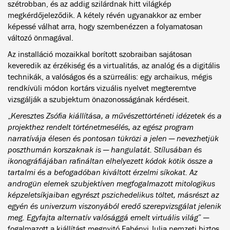
szétrobban, és az addig szilárdnak hitt világkép
megkérdőjeleződik. A kétely révén ugyanakkor az ember
képessé válhat arra, hogy szembenézzen a folyamatosan
változó önmagával.
Az installáció mozaikkal borított szobraiban sajátosan
keveredik az érzékiség és a virtualitás, az analóg és a digitális
technikák, a valóságos és a szürreális: egy archaikus, mégis
rendkívüli módon kortárs vizuális nyelvet megteremtve
vizsgálják a szubjektum önazonosságának kérdéseit.
„
Keresztes Zsófia kiállítása, a művészettörténeti idézetek és a
projekthez rendelt történetmesélés, az egész program
narratívája élesen és pontosan tükrözi a jelen ─ nevezhetjük
poszthumán korszaknak is ─ hangulatát. Stílusában és
ikonográfiájában rafináltan elhelyezett kódok kötik össze a
tartalmi és a befogadóban kiváltott érzelmi síkokat. Az
androgün elemek szubjektíven megfogalmazott mitologikus
képzeletsíkjaiban egyrészt pszichedelikus töltet, másrészt az
egyén és univerzum viszonyából eredő szerepvizsgálat jelenik
meg. Egyfajta alternatív valósággá emelt virtuális világ
” ─
fogalmazott a kiállítást megnyitó Fabényi Julia nemzeti biztos,