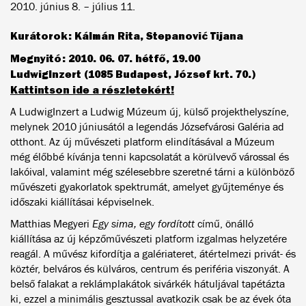
2010. június 8. – július 11.
Kurátorok: Kálmán Rita, Stepanović Tijana
Megnyitó: 2010. 06. 07. hétfő, 19.00
LudwigInzert (1085 Budapest, József krt. 70.)
Kattintson ide a részletekért!
A LudwigInzert a Ludwig Múzeum új, külső projekthelyszíne,
melynek 2010 júniusától a legendás Józsefvárosi Galéria ad
otthont. Az új művészeti platform elindításával a Múzeum
még élőbbé kívánja tenni kapcsolatát a körülvevő várossal és
lakóival, valamint még szélesebbre szeretné tárni a különböző
művészeti gyakorlatok spektrumát, amelyet gyűjteménye és
időszaki kiállításai képviselnek.
Matthias Megyeri
Egy sima, egy fordított
című, önálló
kiállítása az új képzőművészeti platform izgalmas helyzetére
reagál. A művész kifordítja a galériateret, átértelmezi privát- és
köztér, belváros és külváros, centrum és periféria viszonyát. A
belső falakat a reklámplakátok sivárkék hátuljával tapétázta
ki, ezzel a minimális gesztussal avatkozik csak be az évek óta