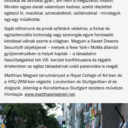
drótokat és láncokat gyárt, ám nem a megszokott módon.
Minden egyes darab valamilyen kedves, szelíd részlettel
egészül ki, macikkal, szívecskékkel, csillámokkal - mindegyik
egy-egy műalkotás.
Saját otthonunk és privát szféránk védelme, a fizikai és
egzisztenciális biztonság vagy szorongás egyre fontosabb
kérdéssé válnak szerte a világban. Megyeri a Sweet Dreams
Security® objektjeivel – melyek a New York-i MoMa állandó
gyűjteményében is helyet kaptak – a társadalmi
feszültségekkel teli VIII. kerület konfliktusaira és tágabb
értelemben az egész társadalmat uraló paranoiára is reagál.
Matthias Megyeri tanulmányait a Royal College of Art-ban és
a HfG/ZKM-ben végezte. Londonban és Stuttgartban él és
dolgozik. Jelenleg a Künstlerhaus Stuttgart rezidens művésze.
Honlapja:
www.matthiasmegyeri.net
.