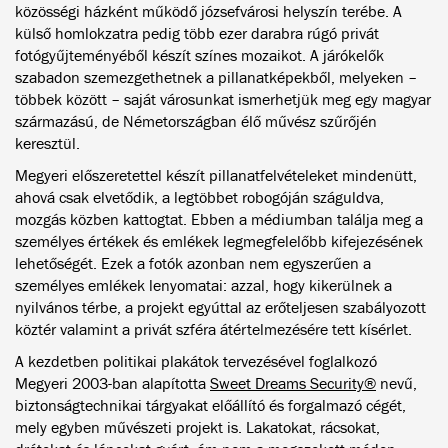
közösségi házként működő józsefvárosi helyszín terébe. A
külső homlokzatra pedig több ezer darabra rúgó privát
fotógyűjteményéből készít színes mozaikot. A járókelők
szabadon szemezgethetnek a pillanatképekből, melyeken –
többek között – saját városunkat ismerhetjük meg egy magyar
származású, de Németországban élő művész szűrőjén
keresztül.
Megyeri előszeretettel készít pillanatfelvételeket mindenütt,
ahová csak elvetődik, a legtöbbet robogóján száguldva,
mozgás közben kattogtat. Ebben a médiumban találja meg a
személyes értékek és emlékek legmegfelelőbb kifejezésének
lehetőségét. Ezek a fotók azonban nem egyszerűen a
személyes emlékek lenyomatai: azzal, hogy kikerülnek a
nyilvános térbe, a projekt egyúttal az erőteljesen szabályozott
köztér valamint a privát szféra átértelmezésére tett kísérlet.
A kezdetben politikai plakátok tervezésével foglalkozó
Megyeri 2003-ban alapította
Sweet Dreams Security®
nevű,
biztonságtechnikai tárgyakat előállító és forgalmazó cégét,
mely egyben művészeti projekt is. Lakatokat, rácsokat,