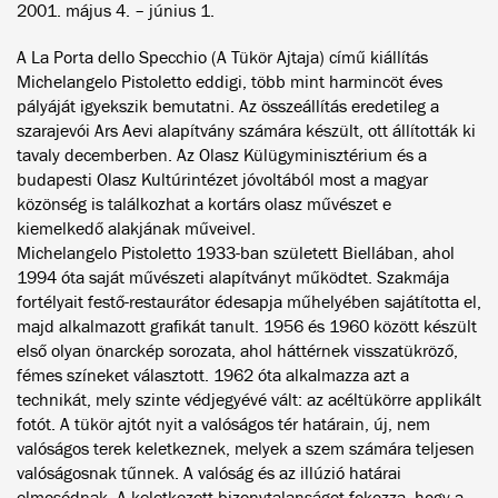
2001. május 4. – június 1.
A La Porta dello Specchio (A Tükör Ajtaja) című kiállítás
Michelangelo Pistoletto eddigi, több mint harmincöt éves
pályáját igyekszik bemutatni. Az összeállítás eredetileg a
szarajevói Ars Aevi alapítvány számára készült, ott állították ki
tavaly decemberben. Az Olasz Külügyminisztérium és a
budapesti Olasz Kultúrintézet jóvoltából most a magyar
közönség is találkozhat a kortárs olasz művészet e
kiemelkedő alakjának műveivel.
Michelangelo Pistoletto 1933-ban született Biellában, ahol
1994 óta saját művészeti alapítványt működtet. Szakmája
fortélyait festő-restaurátor édesapja műhelyében sajátította el,
majd alkalmazott grafikát tanult. 1956 és 1960 között készült
első olyan önarckép sorozata, ahol háttérnek visszatükröző,
fémes színeket választott. 1962 óta alkalmazza azt a
technikát, mely szinte védjegyévé vált: az acéltükörre applikált
fotót. A tükör ajtót nyit a valóságos tér határain, új, nem
valóságos terek keletkeznek, melyek a szem számára teljesen
valóságosnak tűnnek. A valóság és az illúzió határai
elmosódnak. A keletkezett bizonytalanságot fokozza, hogy a