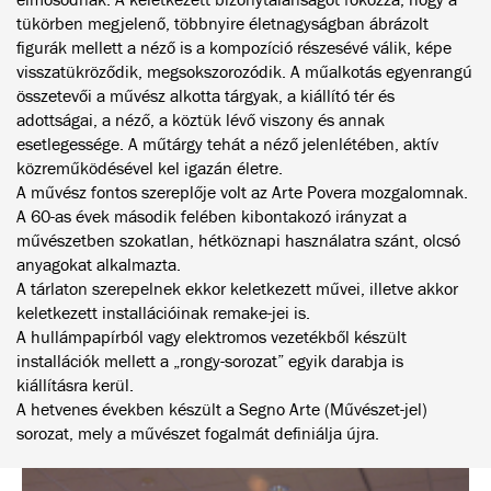
tükörben megjelenő, többnyire életnagyságban ábrázolt
figurák mellett a néző is a kompozíció részesévé válik, képe
visszatükröződik, megsokszorozódik. A műalkotás egyenrangú
összetevői a művész alkotta tárgyak, a kiállító tér és
adottságai, a néző, a köztük lévő viszony és annak
esetlegessége. A műtárgy tehát a néző jelenlétében, aktív
közreműködésével kel igazán életre.
A művész fontos szereplője volt az Arte Povera mozgalomnak.
A 60-as évek második felében kibontakozó irányzat a
művészetben szokatlan, hétköznapi használatra szánt, olcsó
anyagokat alkalmazta.
A tárlaton szerepelnek ekkor keletkezett művei, illetve akkor
keletkezett installációinak remake-jei is.
A hullámpapírból vagy elektromos vezetékből készült
installációk mellett a „rongy-sorozat” egyik darabja is
kiállításra kerül.
A hetvenes években készült a Segno Arte (Művészet-jel)
sorozat, mely a művészet fogalmát definiálja újra.