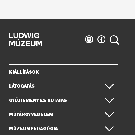
Ludwig
Ludwig
Keresés
Múzeum
Múzeum
az
a
Instagramon
Facebook-
on
KIÁLLÍTÁSOK
Oldaltérkép
LÁTOGATÁS
GYŰJTEMÉNY ÉS KUTATÁS
MŰTÁRGYVÉDELEM
MÚZEUMPEDAGÓGIA