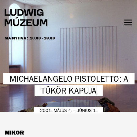
Ugrás
a
tartalomra
Men
láth
MA NYITVA:
10.00 - 18.00
NYITVATARTÁS ÉS JEGYÁRAK
MICHAELANGELO PISTOLETTO: A
TÜKÖR KAPUJA
2001. MÁJUS 4. – JÚNIUS 1.
MIKOR