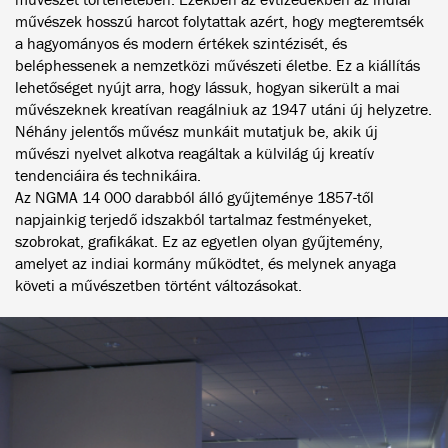
művészek hosszú harcot folytattak azért, hogy megteremtsék
a hagyományos és modern értékek szintézisét, és
beléphessenek a nemzetközi művészeti életbe. Ez a kiállítás
lehetőséget nyújt arra, hogy lássuk, hogyan sikerült a mai
művészeknek kreatívan reagálniuk az 1947 utáni új helyzetre.
Néhány jelentős művész munkáit mutatjuk be, akik új
művészi nyelvet alkotva reagáltak a külvilág új kreatív
tendenciáira és technikáira.
Az NGMA 14 000 darabból álló gyűjteménye 1857-től
napjainkig terjedő idszakból tartalmaz festményeket,
szobrokat, grafikákat. Ez az egyetlen olyan gyűjtemény,
amelyet az indiai kormány működtet, és melynek anyaga
követi a művészetben történt változásokat.