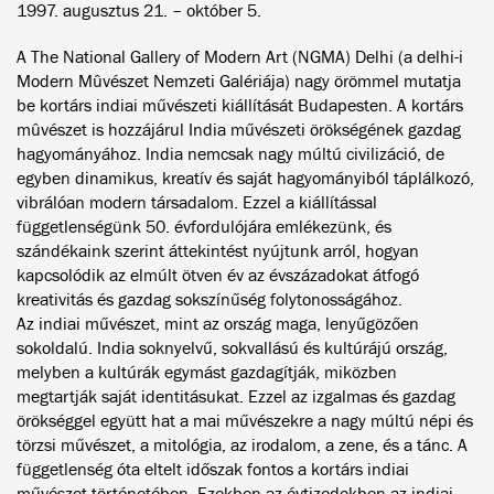
1997. augusztus 21. – október 5.
A The National Gallery of Modern Art (NGMA) Delhi (a delhi-i
Modern Mûvészet Nemzeti Galériája) nagy örömmel mutatja
be kortárs indiai művészeti kiállítását Budapesten. A kortárs
mûvészet is hozzájárul India művészeti örökségének gazdag
hagyományához. India nemcsak nagy múltú civilizáció, de
egyben dinamikus, kreatív és saját hagyományiból táplálkozó,
vibrálóan modern társadalom. Ezzel a kiállítással
függetlenségünk 50. évfordulójára emlékezünk, és
szándékaink szerint áttekintést nyújtunk arról, hogyan
kapcsolódik az elmúlt ötven év az évszázadokat átfogó
kreativitás és gazdag sokszínűség folytonosságához.
Az indiai művészet, mint az ország maga, lenyűgözően
sokoldalú. India soknyelvű, sokvallású és kultúrájú ország,
melyben a kultúrák egymást gazdagítják, miközben
megtartják saját identitásukat. Ezzel az izgalmas és gazdag
örökséggel együtt hat a mai művészekre a nagy múltú népi és
törzsi művészet, a mitológia, az irodalom, a zene, és a tánc. A
függetlenség óta eltelt időszak fontos a kortárs indiai
művészet történetében. Ezekben az évtizedekben az indiai