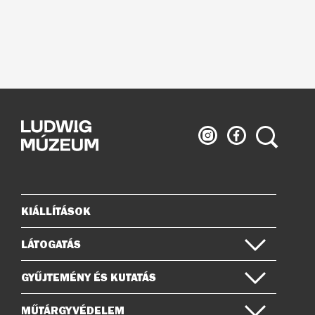
Ludwig
Ludwig
Keresés
Múzeum
Múzeum
az
a
Instagramon
Facebook-
on
KIÁLLÍTÁSOK
Oldaltérkép
LÁTOGATÁS
GYŰJTEMÉNY ÉS KUTATÁS
MŰTÁRGYVÉDELEM