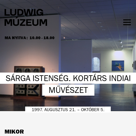
Ugrás
a
tartalomra
Men
láth
MA NYITVA:
10.00 - 18.00
NYITVATARTÁS ÉS JEGYÁRAK
SÁRGA ISTENSÉG. KORTÁRS INDIAI
MŰVÉSZET
1997. AUGUSZTUS 21. – OKTÓBER 5.
MIKOR