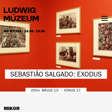
Ugrás
a
tartalomra
Men
láth
MA NYITVA:
10.00 - 18.00
NYITVATARTÁS ÉS JEGYÁRAK
SEBASTIÃO SALGADO: EXODUS
2004. MÁJUS 13. – JÚNIUS 27.
MIKOR