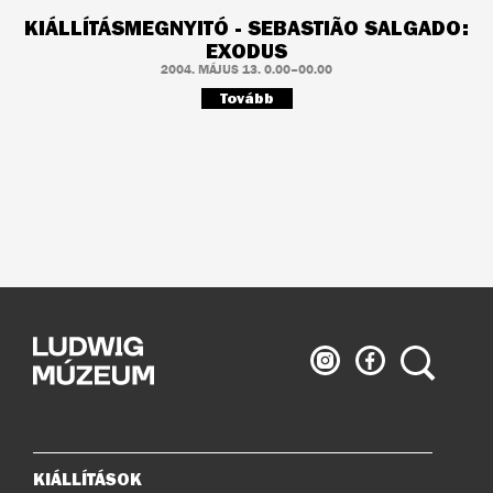
KIÁLLÍTÁSMEGNYITÓ - SEBASTIÃO SALGADO:
EXODUS
2004. MÁJUS 13. 0.00–00.00
Tovább
Ludwig
Ludwig
Keresés
Múzeum
Múzeum
az
a
Instagramon
Facebook-
on
KIÁLLÍTÁSOK
Oldaltérkép