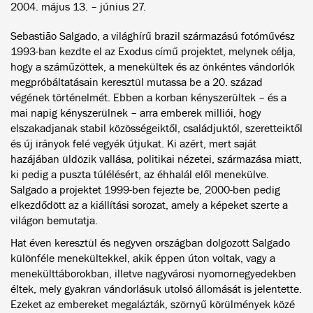
2004. május 13. – június 27.
Sebastião Salgado, a világhírű brazil származású fotóművész
1993-ban kezdte el az Exodus című projektet, melynek célja,
hogy a száműzöttek, a menekültek és az önkéntes vándorlók
megpróbáltatásain keresztül mutassa be a 20. század
végének történelmét. Ebben a korban kényszerültek – és a
mai napig kényszerülnek – arra emberek milliói, hogy
elszakadjanak stabil közösségeiktől, családjuktól, szeretteiktől
és új irányok felé vegyék útjukat. Ki azért, mert saját
hazájában üldözik vallása, politikai nézetei, származása miatt,
ki pedig a puszta túlélésért, az éhhalál elől menekülve.
Salgado a projektet 1999-ben fejezte be, 2000-ben pedig
elkezdődött az a kiállítási sorozat, amely a képeket szerte a
világon bemutatja.
Hat éven keresztül és negyven országban dolgozott Salgado
különféle menekültekkel, akik éppen úton voltak, vagy a
menekülttáborokban, illetve nagyvárosi nyomornegyedekben
éltek, mely gyakran vándorlásuk utolsó állomását is jelentette.
Ezeket az embereket megalázták, szörnyű körülmények közé