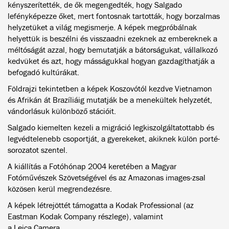
kényszerítették, de ők megengedték, hogy Salgado
lefényképezze őket, mert fontosnak tartották, hogy borzalmas
helyzetüket a világ megismerje. A képek megpróbálnak
helyettük is beszélni és visszaadni ezeknek az embereknek a
méltóságát azzal, hogy bemutatják a bátorságukat, vállalkozó
kedvüket és azt, hogy másságukkal hogyan gazdagíthatják a
befogadó kultúrákat.
Földrajzi tekintetben a képek Koszovótól kezdve Vietnamon
és Afrikán át Brazíliáig mutatják be a menekültek helyzetét,
vándorlásuk különböző stációit.
Salgado kiemelten kezeli a migráció legkiszolgáltatottabb és
legvédtelenebb csoportját, a gyerekeket, akiknek külön porté-
sorozatot szentel.
A kiállítás a Fotóhónap 2004 keretében a Magyar
Fotóművészek Szövetségével és az Amazonas images-zsal
közösen kerül megrendezésre.
A képek létrejöttét támogatta a Kodak Professional (az
Eastman Kodak Company részlege), valamint
a Leica Camera.