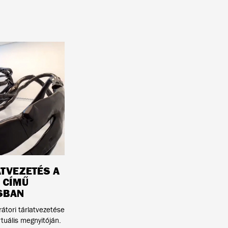
ATVEZETÉS A
 CÍMŰ
ÁSBAN
tori tárlatvezetése
rtuális megnyitóján.