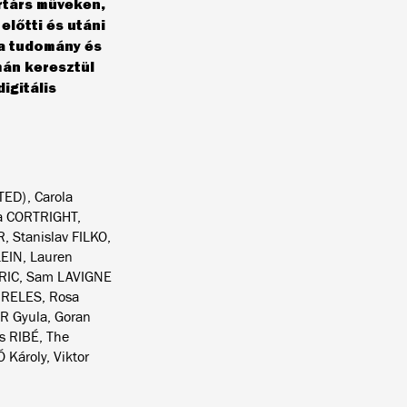
rtárs műveken,
lőtti és utáni
a tudomány és
mán keresztül
igitális
ED), Carola
a CORTRIGHT,
 Stanislav FILKO,
EIN, Lauren
ARIC, Sam LAVIGNE
IRELES, Rosa
 Gyula, Goran
s RIBÉ, The
Károly, Viktor