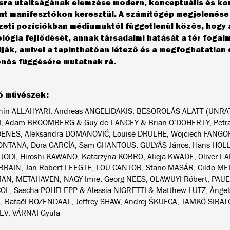
ra utaltságának elemzése modern, konceptuális és ko
nt manifesztókon keresztül. A számítógép megjelenése e
eti pozíciókban médiumuktól függetlenül közös, hogy 
lógia fejlődését, annak társadalmi hatását a tér fogal
lják, amivel a tapinthatóan létező és a megfoghatatlan d
nös függésére mutatnak rá.
tó művészek:
hin ALLAHYARI, Andreas ANGELIDAKIS, BESOROLÁS ALATT (UNRAT
I, Adam BROOMBERG & Guy de LANCEY & Brian O’DOHERTY, Petr
ENES, Aleksandra DOMANOVIĆ, Louise DRULHE, Wojciech FANGOR,
FONTANA, Dora GARCÍA, Sam GHANTOUS, GULYÁS János, Hans HOLL
JODI, Hiroshi KAWANO, Katarzyna KOBRO, Alicja KWADE, Oliver L
BRAIN, Jan Robert LEEGTE, LOU CANTOR, Stano MASÁR, Cildo ME
N, METAHAVEN, NAGY Imre, Georg NEES, OLAWUYI Róbert, PAUER
L, Sascha POHFLEPP & Alessia NIGRETTI & Matthew LUTZ, Àngel
 Rafaël ROZENDAAL, Jeffrey SHAW, Andrej ŠKUFCA, TAMKÓ SIRATÓ 
EV, VÁRNAI Gyula