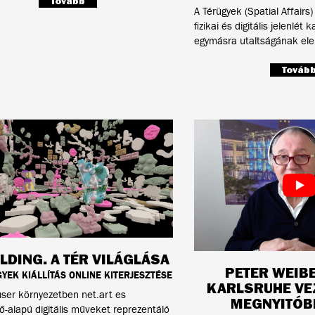
Tovább
A Térügyek (Spatial Affairs) 
fizikai és digitális jelenlét
egymásra utaltságának el
Továb
DING. A TÉR VILÁGLÁSA
PETER WEIB
YEK KIÁLLÍTÁS ONLINE KITERJESZTÉSE
KARLSRUHE VE
user környezetben net.art es
MEGNYITÓB
-alapú digitális műveket reprezentáló