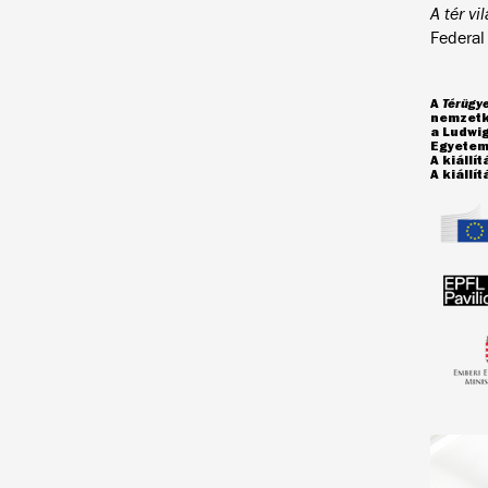
A tér vi
Federal
A
Térügy
nemzetkö
a Ludwi
Egyetem
A kiállí
A kiállí