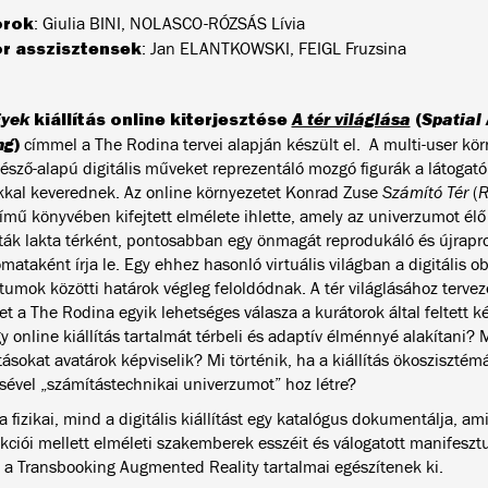
orok
: Giulia BINI, NOLASCO-RÓZSÁS Lívia
r asszisztensek
: Jan ELANTKOWSKI, FEIGL Fruzsina
gyek
kiállítás online kiterjesztése
A tér világlása
(
Spatial 
ng
)
címmel a The Rodina tervei alapján készült el. A multi-user kör
észő-alapú digitális műveket reprezentáló mozgó figurák a látogató
kkal keverednek. Az online környezetet Konrad Zuse
Számító Tér
(
R
ímű könyvében kifejtett elmélete ihlette, amely az univerzumot élő 
ák lakta térként, pontosabban egy önmagát reprodukáló és újrap
mataként írja le. Egy ehhez hasonló virtuális világban a digitális o
tumok közötti határok végleg feloldódnak. A tér világlásához tervez
et a The Rodina egyik lehetséges válasza a kurátorok által feltett 
y online kiállítás tartalmát térbeli és adaptív élménnyé alakítani? 
sokat avatárok képviselik? Mi történik, ha a kiállítás ökoszisztémá
ésével „számítástechnikai univerzumot” hoz létre?
 fizikai, mind a digitális kiállítást egy katalógus dokumentálja, a
kciói mellett elméleti szakemberek esszéit és válogatott manifeszt
 a Transbooking Augmented Reality tartalmai egészítenek ki.