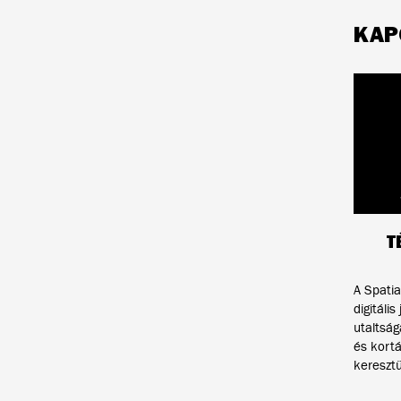
KAP
T
A Spatial
digitáli
utaltsá
és kort
keresztü