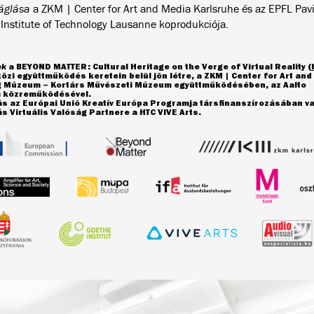
láglása
a ZKM | Center for Art and Media Karlsruhe és az EPFL Pavi
 Institute of Technology Lausanne koprodukciója.
ek
a BEYOND MATTER: Cultural Heritage on the Verge of Virtual Reality (
zi együttműködés keretein belül jön létre, a ZKM | Center for Art an
g Múzeum – Kortárs Művészeti Múzeum együttműködésében, az Aalto
 közreműködésével.
tás az Európai Unió Kreatív Európa Programja társfinanszírozásában v
tás Virtuális Valóság Partnere a HTC VIVE Arts.