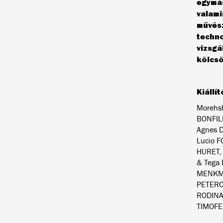
egymás
valami
művész
techno
vizsgá
kölcsö
Kiállí
Morehs
BONFIL
Agnes D
Lucio 
HURET, 
& Tega 
MENKMA
PETERCO
RODINA,
TIMOFE