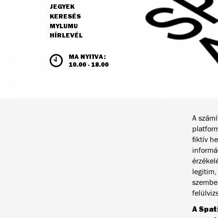
JEGYEK
NAVIGÁCIÓ
KERESÉS
MYLUMU
HÍRLEVÉL
NYITVATARTÁS ÉS JEGYÁRAK
MA NYITVA:
10.00 - 18.00
A számít
platfor
fiktív 
informá
érzékel
legitim
szembeá
felülviz
A Spati