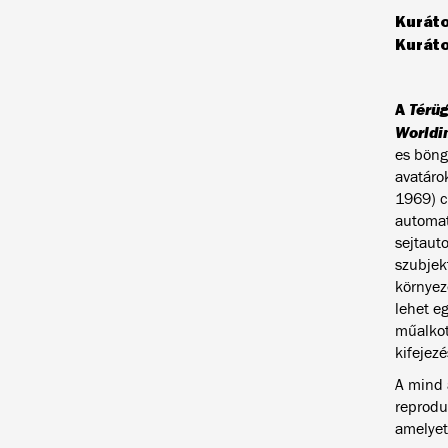
Kurát
Kuráto
A
Térü
Worldi
es böng
avatáro
1969) c
automat
sejtauto
szubjek
környez
lehet eg
műalkotá
kifejez
A mind a
reprodu
amelyet