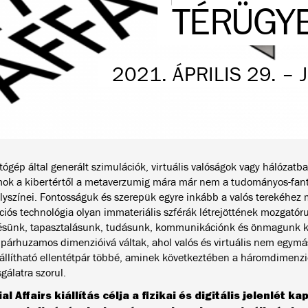
TÉRÜGY
2021. ÁPRILIS 29. – 
ógép által generált szimulációk, virtuális valóságok vagy hálózatba 
mok a kibertértől a metaverzumig mára már nem a tudományos-fant
helyszínei. Fontosságuk és szerepük egyre inkább a valós terekéhez 
ciós technológia olyan immateriális szférák létrejöttének mozgatór
ésünk, tapasztalásunk, tudásunk, kommunikációnk és önmagunk k
, párhuzamos dimenzióivá váltak, ahol valós és virtuális nem egymá
llítható ellentétpár többé, aminek következtében a háromdimenzió
sgálatra szorul.
al Affairs kiállítás célja a fizikai és digitális jelenlét 