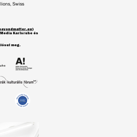
lions, Swiss
beyondmatter.eu
)
d Media Karlsruhe és
alósul meg.