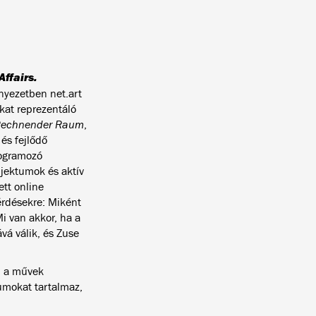
Affairs.
nyezetben net.art
kat reprezentáló
echnender Raum
,
és fejlődő
rogramozó
bjektumok és aktív
ett online
kérdésekre: Miként
Mi van akkor, ha a
vá válik, és Zuse
mi a művek
umokat tartalmaz,