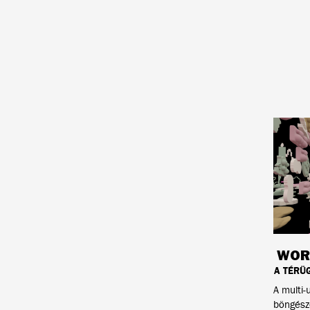
WORL
A TÉRÜG
A multi-
böngésző