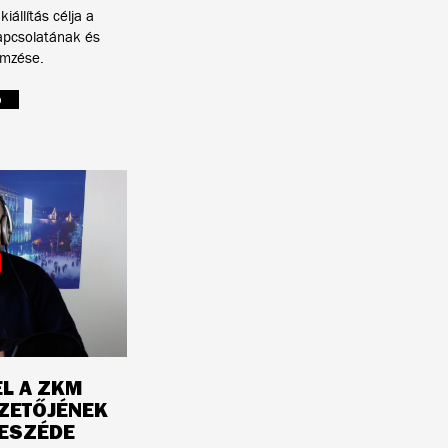
kiállítás célja a
 kapcsolatának és
emzése.
b
EL A ZKM
ZETŐJÉNEK
ESZÉDE