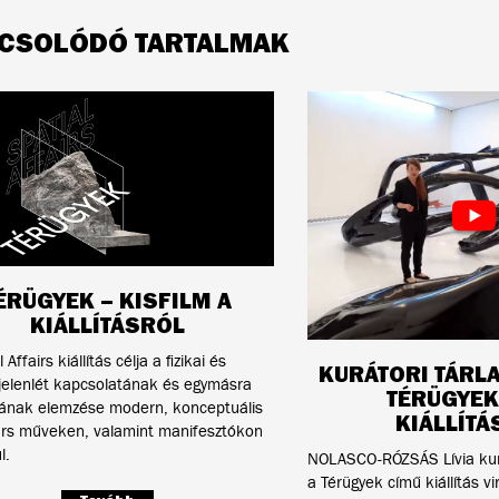
CSOLÓDÓ TARTALMAK
ÉRÜGYEK – KISFILM A
KIÁLLÍTÁSRÓL
 Affairs kiállítás célja a fizikai és
KURÁTORI TÁRL
s jelenlét kapcsolatának és egymásra
TÉRÜGYEK
gának elemzése modern, konceptuális
KIÁLLÍT
árs műveken, valamint manifesztókon
l.
NOLASCO-RÓZSÁS Lívia kurá
a Térügyek című kiállítás vi