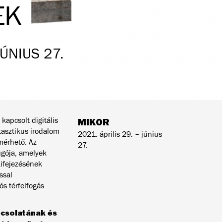
EK
JÚNIUS 27.
kapcsolt digitális
MIKOR
asztikus irodalom
2021. április 29. – június
mérhető. Az
27.
ugója, amelyek
ifejezésének
ssal
s térfelfogás
kapcsolatának és