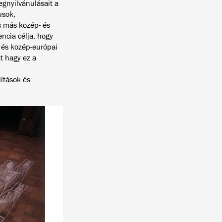
egnyilvánulásait a
usok,
s más közép- és
ncia célja, hogy
 és közép-európai
t hagy ez a
lítások és