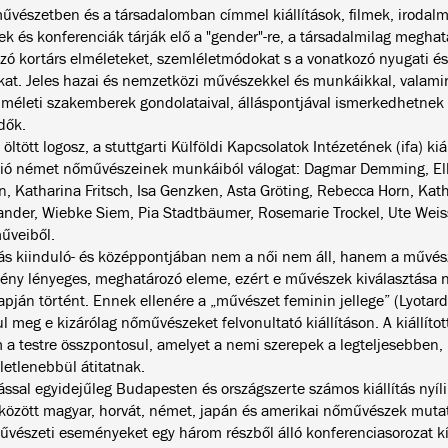
űvészetben és a társadalomban címmel kiállítások, filmek, irodal
ek és konferenciák tárják elő a "gender"-re, a társadalmilag megha
zó kortárs elméleteket, szemléletmódokat s a vonatkozó nyugati és 
ókat. Jeles hazai és nemzetközi művészekkel és munkáikkal, valam
elméleti szakemberek gondolataival, álláspontjával ismerkedhetnek
dők.
 öltött logosz, a stuttgarti Külföldi Kapcsolatok Intézetének (ifa) ki
ió német nőművészeinek munkáiból válogat: Dagmar Demming, El
n, Katharina Fritsch, Isa Genzken, Asta Gröting, Rebecca Horn, Kat
ander, Wiebke Siem, Pia Stadtbäumer, Rosemarie Trockel, Ute Weis
űveiből.
ítás kiinduló- és középpontjában nem a női nem áll, hanem a művés
ény lényeges, meghatározó eleme, ezért e művészek kiválasztása n
apján történt. Ennek ellenére a „művészet feminin jellege” (Lyotard
ul meg e kizárólag nőművészeket felvonultató kiállításon. A kiállít
m a testre összpontosul, amelyet a nemi szerepek a legteljesebben, 
letlenebbül átitatnak.
ítással egyidejűleg Budapesten és országszerte számos kiállítás nyí
között magyar, horvát, német, japán és amerikai nőművészek muta
vészeti eseményeket egy három részből álló konferenciasorozat kís