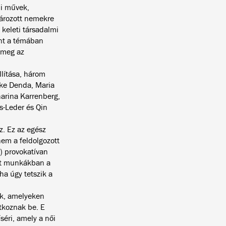
mi művek,
tározott nemekre
keleti társadalmi
int a témában
 meg az
állítása, három
ke Denda, Maria
harina Karrenberg,
s-Leder és Qin
z. Ez az egész
em a feldolgozott
) provokatívan
ott munkákban a
ha úgy tetszik a
lik, amelyeken
tkoznak be. E
éri, amely a női