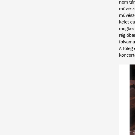
nem tár
művésze
művésze
kelet-e
megkezd
régióba
folyama
A főleg
koncert