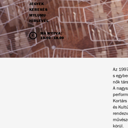
JEGYEK
NAVIGÁCIÓ
KERESÉS
MYLUMU
HÍRLEVÉL
NYITVATARTÁS ÉS JEGYÁRAK
MA NYITVA:
10.00 - 18.00
Az 1997.
s egybe
nők tár
A nagys
perform
Kortár
és Kult
rendezv
művésze
körül.