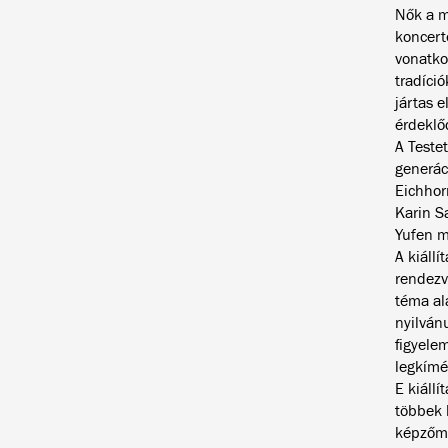
Nők a m
koncert
vonatko
tradíci
jártas 
érdeklő
A Testet
generác
Eichhor
Karin S
Yufen m
A kiáll
rendezv
téma al
nyilván
figyele
legkímé
E kiáll
többek 
képzőmű