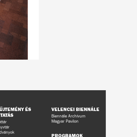
ŰJTEMÉNY ÉS
VELENCEI BIENNÁLE
TATÁS
Biennále Archívum
Magyar Pavilon
ttár
yvtár
dványok
PROGRAMOK