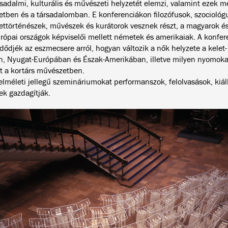
sadalmi, kulturális és művészeti helyzetét elemzi, valamint ezek m
tben és a társadalomban. E konferenciákon filozófusok, szociológ
ttörténészek, művészek és kurátorok vesznek részt, a magyarok é
urópai országok képviselői mellett németek és amerikaiak. A konfere
ődjék az eszmecsere arról, hogyan változik a nők helyzete a kelet-
n, Nyugat-Európában és Észak-Amerikában, illetve milyen nyomoka
t a kortárs művészetben.
 elméleti jellegű szemináriumokat performanszok, felolvasások, kiál
ek gazdagítják.