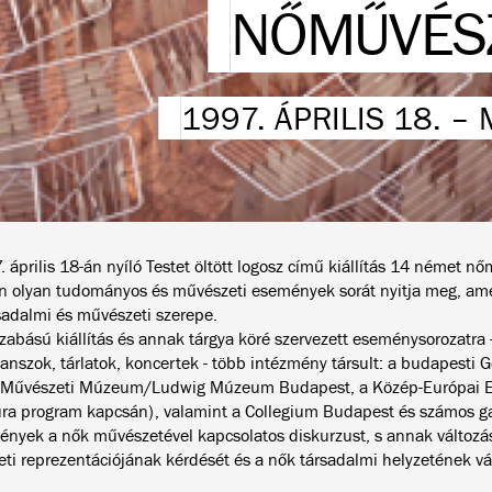
NŐMŰVÉS
1997. ÁPRILIS 18. –
 április 18-án nyíló Testet öltött logosz című kiállítás 14 német n
n olyan tudományos és művészeti események sorát nyitja meg, am
sadalmi és művészeti szerepe.
zabású kiállítás és annak tárgya köré szervezett eseménysorozatra 
anszok, tárlatok, koncertek - több intézmény társult: a budapesti G
s Művészeti Múzeum/Ludwig Múzeum Budapest, a Közép-Európai 
úra program kapcsán), valamint a Collegium Budapest és számos ga
ények a nők művészetével kapcsolatos diskurzust, s annak változás
ti reprezentációjának kérdését és a nők társadalmi helyzetének vál