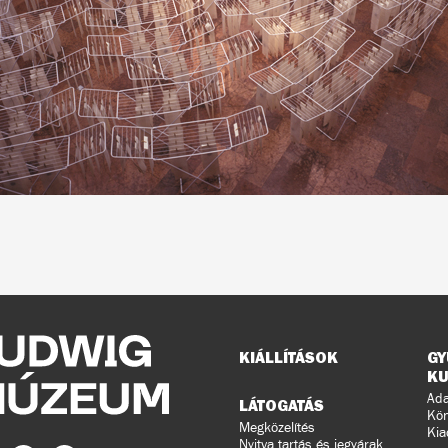
Oldaltérkép
KIÁLLÍTÁSOK
GY
KU
Ada
LÁTOGATÁS
Kön
Megközelítés
Kia
Nyitva tartás és jegyárak