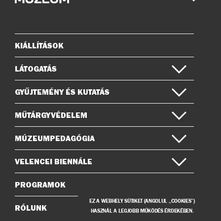
az
a
Instagramon
Facebook-
on
KIÁLLÍTÁSOK
Oldaltérkép
LÁTOGATÁS
GYŰJTEMÉNY ÉS KUTATÁS
MŰTÁRGYVÉDELEM
MÚZEUMPEDAGÓGIA
VELENCEI BIENNÁLE
PROGRAMOK
EZ A WEBHELY SÜTIKET (ANGOLUL „COOKIES”)
RÓLUNK
HASZNÁL A LEGJOBB MŰKÖDÉS ÉRDEKÉBEN.