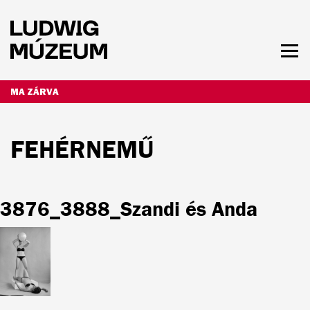
Ugrás
a
tartalomra
Men
láth
NYITVATARTÁS ÉS JEGYÁRAK
MA ZÁRVA
FEHÉRNEMŰ
3876_3888_Szandi és Anda