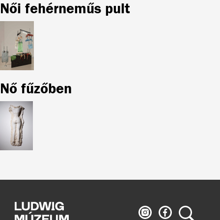
Női fehérneműs pult
Nő fűzőben
Ludwig
Ludwig
Keresés
Múzeum
Múzeum