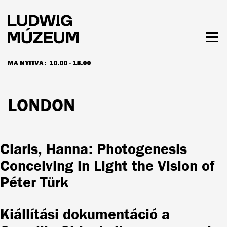
Ugrás
a
tartalomra
Men
láth
MA NYITVA:
10.00 - 18.00
NYITVATARTÁS ÉS JEGYÁRAK
LONDON
Claris, Hanna: Photogenesis
Conceiving in Light the Vision of
Péter Türk
Kiállítási dokumentáció a