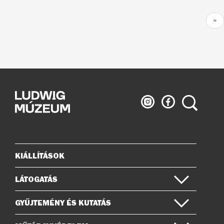
Oldalszámozás
Köv
››
old
Ludwig
Ludwig
Keresés
Múzeum
Múzeum
az
a
Instagramon
Facebook-
on
KIÁLLÍTÁSOK
Oldaltérkép
LÁTOGATÁS
GYŰJTEMÉNY ÉS KUTATÁS