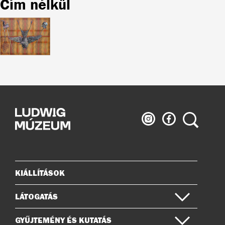
Cím nélkül
Ludwig
Ludwig
Keresés
Múzeum
Múzeum
az
a
Instagramon
Facebook-
on
KIÁLLÍTÁSOK
Oldaltérkép
LÁTOGATÁS
GYŰJTEMÉNY ÉS KUTATÁS