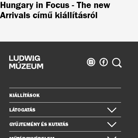
Hungary in Focus - The new
Arrivals című kiállításról
Ludwig
Ludwig
Keresés
Múzeum
Múzeum
az
a
Instagramon
Facebook-
on
KIÁLLÍTÁSOK
Oldaltérkép
LÁTOGATÁS
GYŰJTEMÉNY ÉS KUTATÁS