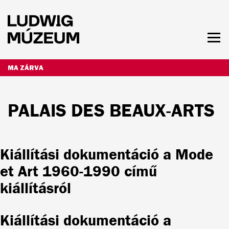
Ugrás
a
tartalomra
Men
láth
NYITVATARTÁS ÉS JEGYÁRAK
MA ZÁRVA
PALAIS DES BEAUX-ARTS
Kiállítási dokumentáció a Mode
et Art 1960-1990 című
kiállításról
Kiállítási dokumentáció a