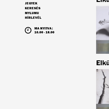
JEGYEK
NAVIGÁCIÓ
KERESÉS
MYLUMU
HÍRLEVÉL
NYITVATARTÁS ÉS JEGYÁRAK
MA NYITVA:
10.00 - 18.00
Elk