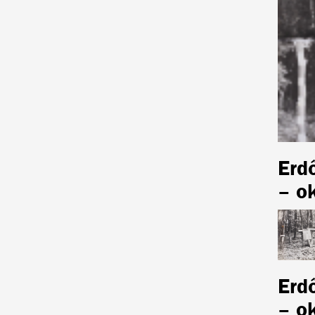
Erd
– o
Erd
– o