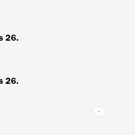
s 26.
s 26.
Következő
››
oldal