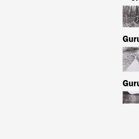
Gur
Gur
Oldal