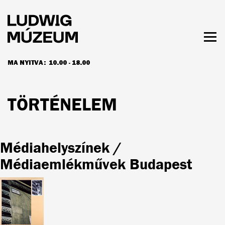
Ugrás
a
tartalomra
Men
láth
MA NYITVA:
10.00 - 18.00
NYITVATARTÁS ÉS JEGYÁRAK
TÖRTÉNELEM
Médiahelyszínek /
Médiaemlékművek Budapest