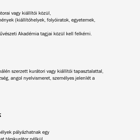
orai vagy kiállítói közül,
mények (kiállítóhelyek, folyóiratok, egyetemek,
észeti Akadémia tagjai közül kell felkérni.
én szerzett kurátori vagy kiállítói tapasztalattal,
ség, angol nyelvismeret, személyes jelenlét a
E
emélyek pályázhatnak egy
dat társkurátor nélkül