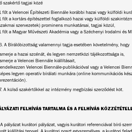
ő szakértő tagjai közé
1 főt a Velencei Építészeti Biennále korábbi hazai vagy külföldi kurát
1 főt a kortárs építészettel foglalkozó hazai vagy külföldi szakintéz
szakmai szervezetek) prominens munkatársai, tagjai közül,
1 főt a Magyar Művészeti Akadémia vagy a Széchenyi Irodalmi és Műv
6. A Bírálóbizottság valamennyi tagja esetében követelmény, hogy
ismerje a hazai szcénát, és legyen nemzetközi tájékozottsága is,
ismerje a Velencei Biennále kiállításait,
rendelkezzen Velencei Biennále-publikációval vagy a Velencei Biennál
képes legyen operatív bírálati munkára (online kommunikációs kész
prezentáción).
A külső szakértőkkel az intézmény megbízási szerződést köt.
ÁLYÁZATI FELHÍVÁS TARTALMA ÉS A FELHÍVÁS KÖZZÉTÉTEL
 A pályázat kurátori pályázat, vagyis kurátori referenciával bíró sz
rét kiállítási tervvel. A kurátori poszt egyszemélyes, a kurátori fela