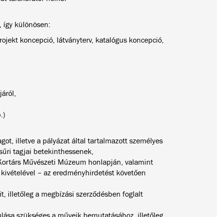
, így különösen:
ojekt koncepció, látványterv, katalógus koncepció,
áról,
.)
got, illetve a pályázat által tartalmazott személyes
sűri tagjai betekinthessenek,
 Kortárs Művészeti Múzeum honlapján, valamint
 kivételével – az eredményhirdetést követően
t, illetőleg a megbízási szerződésben foglalt
ulása szükséges a műveik bemutatásához, illetőleg