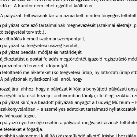
ndó el. A kurátor nem lehet egyúttal kiállító is.
 A pályázati felhívásnak tartalmaznia kell minden lényeges feltételt
a pályázat kötelező tartalmainak megnevezését (szakmai életrajz, pr
költségvetési terv stb.),
az elbírálás kiemelt szakmai szempontjait,
a pályázat költségvetési összeg keretét,
a pályázat beadási módját és határidejét
tájékoztatást a postai feladás megtörténtét igazoló regisztráció módj
a prezentáció tervezett időpontját,
a letölthető mellékleteket (költségvetési űrlap, nyilatkozati űrlap stb
 A pályázónak nyilatkozni kell arról, hogy
hozzájárul ahhoz, hogy a pályázat kiírója a benyújtott pályázati anya
és egyéb adatokat kezelje, archívumban tárolja, illetőleg azokba a z
a pályázat kiírója a beadott pályázati anyagot a Ludwig Múzeum –
szakkönyvtárában – a személyes adatokat tartalmazó nyilatkozatok
nyilvánossá tegye,
a pályázó nyertessége esetén a pályázat megvalósításának feltételei
feltételeket elfogadja.
továbbá valamennyi kiállító (közreműködő alkotó) írásbeli hozzájár