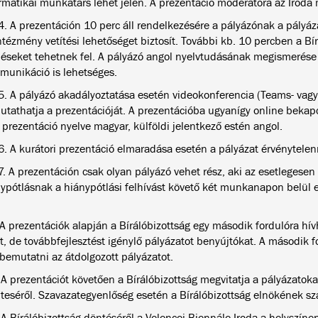
rmatikai munkatárs lehet jelen. A prezentáció moderátora az Iroda
4. A prezentáción 10 perc áll rendelkezésére a pályázónak a pályá
ntézmény vetítési lehetőséget biztosít. További kb. 10 percben a Bír
éseket tehetnek fel. A pályázó angol nyelvtudásának megismerése 
unikáció is lehetséges.
5. A pályázó akadályoztatása esetén videokonferencia (Teams- vagy
tathatja a prezentációját. A prezentációba ugyanígy online bekap
A prezentáció nyelve magyar, külföldi jelentkező estén angol.
6. A kurátori prezentáció elmaradása esetén a pályázat érvénytelen
7. A prezentáción csak olyan pályázó vehet rész, aki az esetlegese
ypótlásnak a hiánypótlási felhívást követő két munkanapon belül el
 A prezentációk alapján a Bírálóbizottság egy második fordulóra hí
lt, de továbbfejlesztést igénylő pályázatot benyújtókat. A második 
 bemutatni az átdolgozott pályázatot.
 A prezentációt követően a Bírálóbizottság megvitatja a pályázatoka
teséről. Szavazategyenlőség esetén a Bírálóbizottság elnökének sz
 A Bírálóbizottság döntéséről a Velencei Biennále Iroda a helyszíne