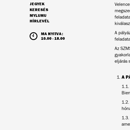
Velence
JEGYEK
NAVIGÁCIÓ
KERESÉS
megszer
MYLUMU
feladata
HÍRLEVÉL
kiválasz
NYITVATARTÁS ÉS JEGYÁRAK
A pályáz
MA NYITVA:
10.00 - 18.00
feladata
Az SZMS
gyakorl
eljárás 
A P
1.1.
Bien
1.2.
hóna
1.3.
amen