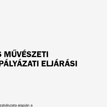
S MŰVÉSZETI
ÁLYÁZATI ELJÁRÁSI
abályzata alapján a