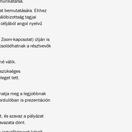
 munkatársa.
zat bemutatására. Ehhez
álóbizottság tagjai
céljából angol nyelvű
 Zoom-kapcsolat) útján is
csolódhatnak a résztvevők
né válik.
n szükséges
eget tett.
vhatja meg a legjobbnak
fordulóban is prezentáción
t, és szavaz a pályázat
avazata dönt.
n jegyzőkönyvet készít.