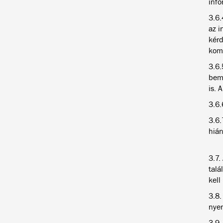
info
3.6.
az i
kérd
komm
3.6.
bemu
is. 
3.6.
3.6.
hián
3.7.
talá
kell
3.8.
nyer
3.9.