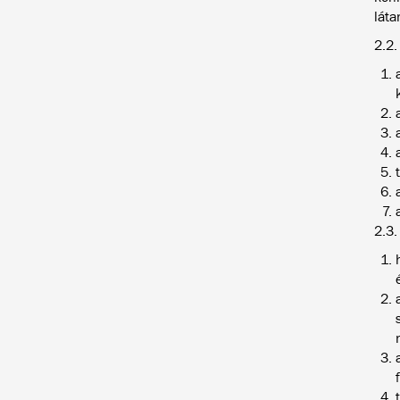
láta
2.2.
2.3.