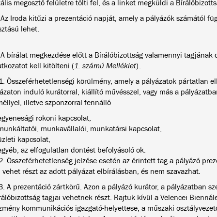
tális megosztó felületre tölti fel, és a linket megküldi a Bírálóbizott
 Az Iroda kitűzi a prezentáció napját, amely a pályázók számától f
ztású lehet.
 A bírálat megkezdése előtt a Bírálóbizottság valamennyi tagjának 
atkozatot kell kitölteni (
1. számú
Melléklet
).
1. Összeférhetetlenségi körülmény, amely a pályázatok pártatlan elb
ázaton induló kurátorral, kiállító művésszel, vagy más a pályázat
éllyel, illetve szponzorral fennálló
egyenesági rokoni kapcsolat,
munkáltatói, munkavállalói, munkatársi kapcsolat,
üzleti kapcsolat,
egyéb, az elfogulatlan döntést befolyásoló ok.
2. Összeférhetetlenség jelzése esetén az érintett tag a pályázó prez
vehet részt az adott pályázat elbírálásban, és nem szavazhat.
3. A prezentáció zártkörű. Azon a pályázó kurátor, a pályázatban sz
rálóbizottság tagjai vehetnek részt. Rajtuk kívül a Velencei Biennál
zmény kommunikációs igazgató-helyettese, a műszaki osztályvezető