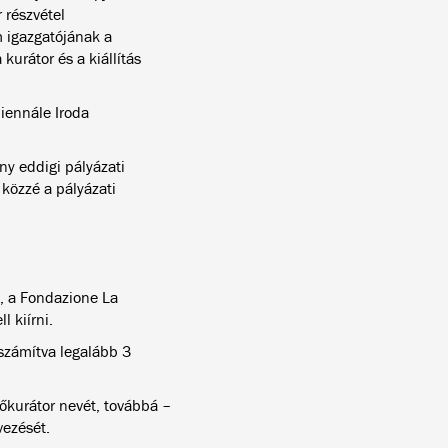
 részvétel
 igazgatójának a
kurátor és a kiállítás
Biennále Iroda
y eddigi pályázati
közzé a pályázati
, a
Fondazione La
l kiírni.
 számítva legalább 3
 főkurátor nevét, továbbá –
ezését.