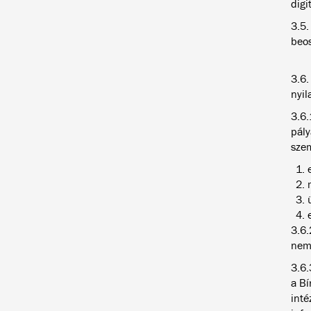
digi
3.5.
beos
3.6.
nyil
3.6.
pály
szem
3.6.
nem 
3.6.
a Bí
inté