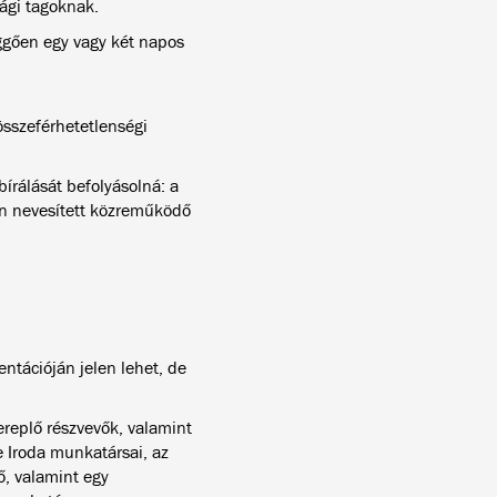
sági tagoknak.
üggően egy vagy két napos
összeférhetetlenségi
írálását befolyásolná: a
ban nevesített közreműködő
entációján jelen lehet, de
ereplő részvevők, valamint
e Iroda munkatársai, az
, valamint egy