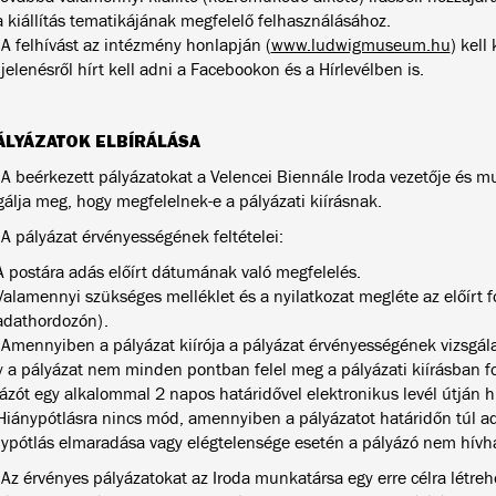
a kiállítás tematikájának megfelelő felhasználásához.
 A felhívást az intézmény honlapján (
www.ludwigmuseum.hu
) kell
elenésről hírt kell adni a Facebookon és a Hírlevélben is.
ÁLYÁZATOK ELBÍRÁLÁSA
 A beérkezett pályázatokat a Velencei Biennále Iroda vezetője és m
gálja meg, hogy megfelelnek-e a pályázati kiírásnak.
 A pályázat érvényességének feltételei:
A postára adás előírt dátumának való megfelelés.
Valamennyi szükséges melléklet és a nyilatkozat megléte az előírt 
adathordozón).
 Amennyiben a pályázat kiírója a pályázat érvényességének vizsgála
 a pályázat nem minden pontban felel meg a pályázati kiírásban fog
ázót egy alkalommal 2 napos határidővel elektronikus levél útján hi
 Hiánypótlásra nincs mód, amennyiben a pályázatot határidőn túl ad
ypótlás elmaradása vagy elégtelensége esetén a pályázó nem hívha
 Az érvényes pályázatokat az Iroda munkatársa egy erre célra létre