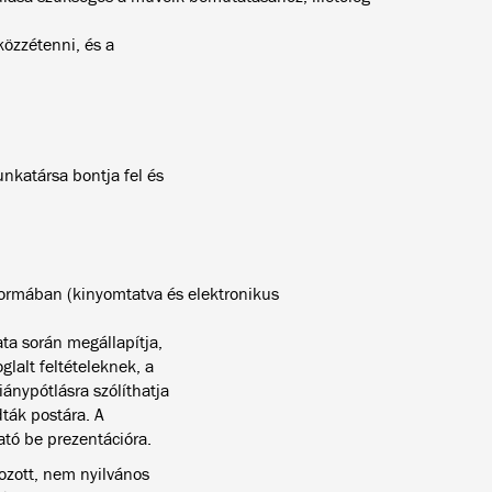
 közzétenni, és a
unkatársa bontja fel és
formában (kinyomtatva és elektronikus
ta során megállapítja,
lalt feltételeknek, a
ánypótlásra szólíthatja
ták postára. A
tó be prezentációra.
hozott, nem nyilvános