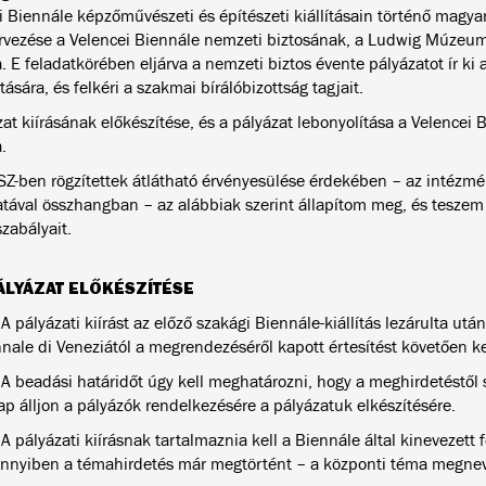
i Biennále képzőművészeti és építészeti kiállításain történő magyar
vezése a Velencei Biennále nemzeti biztosának, a Ludwig Múzeum
. E feladatkörében eljárva a nemzeti biztos évente pályázatot ír ki a 
tására, és felkéri a szakmai bírálóbizottság tagjait.
at kiírásának előkészítése, és a pályázat lebonyolítása a Velencei 
.
Z-ben rögzítettek átlátható érvényesülése érdekében – az intézmén
atával összhangban – az alábbiak szerint állapítom meg, és teszem 
szabályait.
ÁLYÁZAT ELŐKÉSZÍTÉSE
 A pályázati kiírást az előző szakági Biennále-kiállítás lezárulta után
nale di Veneziától a
megrendezéséről kapott értesítést követően kel
 A beadási határidőt úgy kell meghatározni, hogy a meghirdetéstől
p álljon a pályázók rendelkezésére a pályázatuk elkészítésére.
 A pályázati kiírásnak tartalmaznia kell a Biennále által kinevezett
nyiben a témahirdetés már megtörtént – a központi téma megnev