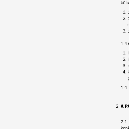
küls
1.4.
1.4.7. 
A P
2.1.
konk