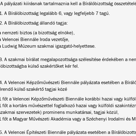
 A pályázati kiírásnak tartalmaznia kell a Bírálóbizottság összetételé
1. A Bírálóbizottság legalább 6, vagy legfeljebb 7 tagú.
2. A Bírálóbizottság állandó tagja:
a nemzeti biztos (a bizottság elnöke),
a Velencei Biennále Iroda vezetője,
a Ludwig Múzeum szakmai igazgató-helyettese.
3. A szakmai bírálat megalapozottsága szélesítése érdekében a nem
lóbizottságba külső szakértőket kér fel.
4. A Velencei Képzőművészeti Biennále pályázata esetében a Bírál
érendő külső szakértő tagjai közé
1 főt a Velencei Képzőművészeti Biennále korábbi hazai vagy külföldi
1 főt a kortárs művészettel foglalkozó hazai vagy külföldi szakintéz
szakmai szervezetek) prominens munkatársai, tagjai közül,
1 főt a Magyar Művészeti Akadémia vagy a Széchenyi Irodalmi és Műv
5. A Velencei Építészeti Biennále pályázata esetében a Bírálóbizot