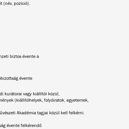
t (név, pozíció).
zeti biztos évente a
óbizottság évente
 kurátorai vagy kiállítói közül,
mények (kiállítóhelyek, folyóiratok, egyetemek,
észeti Akadémia tagjai közül kell felkérni.
tság évente felkérendő