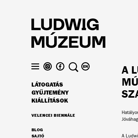
Ugrás
a
tartalomra
LUDWIG
LUDWIG
KERESÉS
VÁLTÁS
A 
MÚZEUM
MÚZEUM
ENGLISH
Menü
AZ
A
NYELVRE
MÚ
láthatósága
LÁTOGATÁS
INSTAGRAMON
FACEBOOK-
FŐ
ON
SZ
GYŰJTEMÉNY
NAVIGÁCIÓ
KIÁLLÍTÁSOK
Hatályo
VELENCEI BIENNÁLE
Jóváhagy
AJÁNLATUNK
BLOG
MÁSODLAGOS
A Ludwi
SAJTÓ