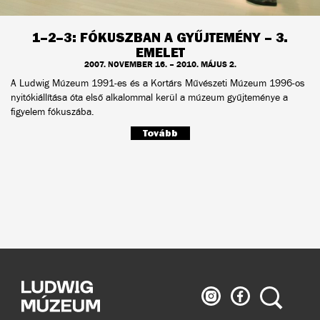
1–2–3: FÓKUSZBAN A GYŰJTEMÉNY – 3.
EMELET
2007. NOVEMBER 16. – 2010. MÁJUS 2.
A Ludwig Múzeum 1991-es és a Kortárs Művészeti Múzeum 1996-os
nyitókiállítása óta első alkalommal kerül a múzeum gyűjteménye a
figyelem fókuszába.
Tovább
Ludwig
Ludwig
Keresés
Múzeum
Múzeum