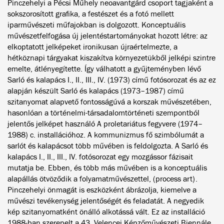
Pinczehelyi a Pécsi Műhely neoavantgárd csoport tagjaként a
sokszorosított grafika, a festészet és a fotó mellett
iparművészeti műfajokban is dolgozott. Konceptuális
művészetfelfogása új jelentéstartományokat hozott létre: az
elkoptatott jelképeket ironikusan újraértelmezte, a
hétköznapi tárgyakat kiszakítva környezetükből jelképi szintre
emelte, átlényegítette. Így válhatott a gyűjteményben lévő
Sarló és kalapács I., II., III., IV. (1973) című fotósorozat és az ez
alapján készült Sarló és kalapács (1973–1987) című
szitanyomat alapvető fontosságúvá a korszak művészetében,
hasonlóan a történelmi-társadalomtörténeti szempontból
jelentős jelképet használó A proletariátus fegyvere (1974–
1988) c. installációhoz. A kommunizmus fő szimbólumát a
sarlót és kalapácsot több művében is feldolgozta. A Sarló és
kalapács I., II., III., IV. fotósorozat egy mozgássor fázisait
mutatja be. Ebben, és több más művében is a konceptuális
alapállás ötvöződik a folyamatművészettel, (process art).
Pinczehelyi önmagát is eszközként ábrázolja, kiemelve a
művészi tevékenység jelentőségét és feladatát. A negyedik
kép szitanyomatként önálló alkotássá vált. Ez az installáció
1988-ban szerepelt a 43. Velencei Képzőművészeti Biennále