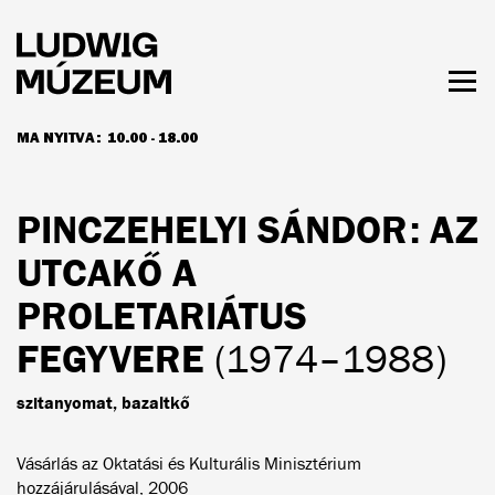
Ugrás
a
tartalomra
Men
láth
MA NYITVA:
10.00 - 18.00
NYITVATARTÁS ÉS JEGYÁRAK
PINCZEHELYI SÁNDOR
: AZ
UTCAKŐ A
PROLETARIÁTUS
FEGYVERE
(1974–1988)
szitanyomat, bazaltkő
Vásárlás az Oktatási és Kulturális Minisztérium
hozzájárulásával, 2006