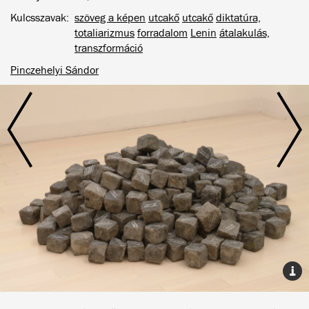
Kulcsszavak
szöveg a képen
utcakő
utcakő
diktatúra,
totaliarizmus
forradalom
Lenin
átalakulás,
transzformáció
Pinczehelyi Sándor