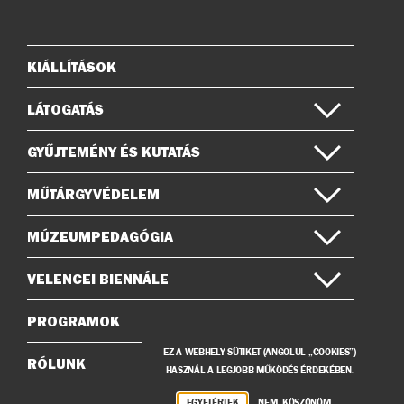
az
a
Instagramon
Facebook-
on
KIÁLLÍTÁSOK
Oldaltérkép
LÁTOGATÁS
GYŰJTEMÉNY ÉS KUTATÁS
MŰTÁRGYVÉDELEM
MÚZEUMPEDAGÓGIA
VELENCEI BIENNÁLE
PROGRAMOK
EZ A WEBHELY SÜTIKET (ANGOLUL „COOKIES”)
RÓLUNK
HASZNÁL A LEGJOBB MŰKÖDÉS ÉRDEKÉBEN.
EGYETÉRTEK
NEM, KÖSZÖNÖM