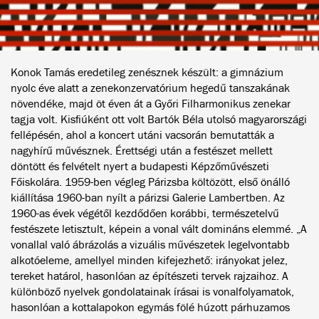
Konok Tamás eredetileg zenésznek készült: a gimnázium
nyolc éve alatt a zenekonzervatórium hegedű tanszakának
növendéke, majd öt éven át a Győri Filharmonikus zenekar
tagja volt. Kisfiúként ott volt Bartók Béla utolsó magyarországi
fellépésén, ahol a koncert utáni vacsorán bemutatták a
nagyhírű művésznek. Érettségi után a festészet mellett
döntött és felvételt nyert a budapesti Képzőművészeti
Főiskolára. 1959-ben végleg Párizsba költözött, első önálló
kiállítása 1960-ban nyílt a párizsi Galerie Lambertben. Az
1960-as évek végétől kezdődően korábbi, természetelvű
festészete letisztult, képein a vonal vált domináns elemmé. „A
vonallal való ábrázolás a vizuális művészetek legelvontabb
alkotóeleme, amellyel minden kifejezhető: irányokat jelez,
tereket határol, hasonlóan az építészeti tervek rajzaihoz. A
különböző nyelvek gondolatainak írásai is vonalfolyamatok,
hasonlóan a kottalapokon egymás fölé húzott párhuzamos