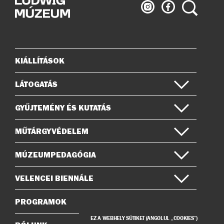
Ludwig
Ludwig
Keresés
Múzeum
Múzeum
az
a
Instagramon
Facebook-
on
KIÁLLÍTÁSOK
Oldaltérkép
LÁTOGATÁS
GYŰJTEMÉNY ÉS KUTATÁS
MŰTÁRGYVÉDELEM
MÚZEUMPEDAGÓGIA
VELENCEI BIENNÁLE
PROGRAMOK
EZ A WEBHELY SÜTIKET (ANGOLUL „COOKIES”)