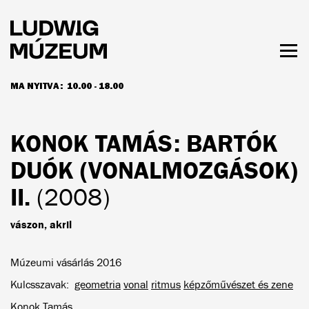
Ugrás
a
tartalomra
Men
láth
MA NYITVA:
10.00 - 18.00
NYITVATARTÁS ÉS JEGYÁRAK
KONOK TAMÁS
: BARTÓK
DUÓK (VONALMOZGÁSOK)
II.
(2008)
vászon, akril
Múzeumi vásárlás 2016
Kulcsszavak
geometria
vonal
ritmus
képzőművészet és zene
Konok Tamás