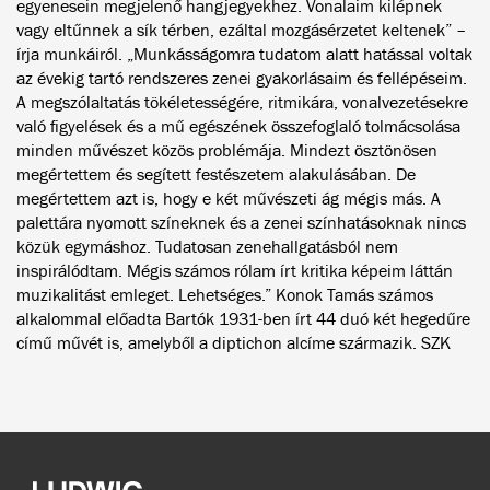
egyenesein megjelenő hangjegyekhez. Vonalaim kilépnek
vagy eltűnnek a sík térben, ezáltal mozgásérzetet keltenek” –
írja munkáiról. „Munkásságomra tudatom alatt hatással voltak
az évekig tartó rendszeres zenei gyakorlásaim és fellépéseim.
A megszólaltatás tökéletességére, ritmikára, vonalvezetésekre
való figyelések és a mű egészének összefoglaló tolmácsolása
minden művészet közös problémája. Mindezt ösztönösen
megértettem és segített festészetem alakulásában. De
megértettem azt is, hogy e két művészeti ág mégis más. A
palettára nyomott színeknek és a zenei színhatásoknak nincs
közük egymáshoz. Tudatosan zenehallgatásból nem
inspirálódtam. Mégis számos rólam írt kritika képeim láttán
muzikalitást emleget. Lehetséges.” Konok Tamás számos
alkalommal előadta Bartók 1931-ben írt 44 duó két hegedűre
című művét is, amelyből a diptichon alcíme származik. SZK