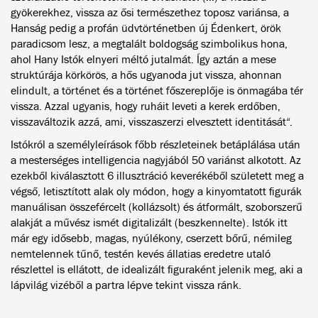
gyökerekhez, vissza az ősi természethez toposz variánsa, a
Hanság pedig a profán üdvtörténetben új Édenkert, örök
paradicsom lesz, a megtalált boldogság szimbolikus hona,
ahol Hany Istók elnyeri méltó jutalmát. Így aztán a mese
struktúrája körkörös, a hős ugyanoda jut vissza, ahonnan
elindult, a történet és a történet főszereplője is önmagába tér
vissza. Azzal ugyanis, hogy ruháit leveti a kerek erdőben,
visszaváltozik azzá, ami, visszaszerzi elvesztett identitását“.
Istókról a személyleírások főbb részleteinek betáplálása után
a mesterséges intelligencia nagyjából 50 variánst alkotott. Az
ezekből kiválasztott 6 illusztráció keverékéből született meg a
végső, letisztított alak oly módon, hogy a kinyomtatott figurák
manuálisan összefércelt (kollázsolt) és átformált, szoborszerű
alakját a művész ismét digitalizált (beszkennelte). Istók itt
már egy idősebb, magas, nyúlékony, cserzett bőrű, némileg
nemtelennek tűnő, testén kevés állatias eredetre utaló
részlettel is ellátott, de idealizált figuraként jelenik meg, aki a
lápvilág vizéből a partra lépve tekint vissza ránk.