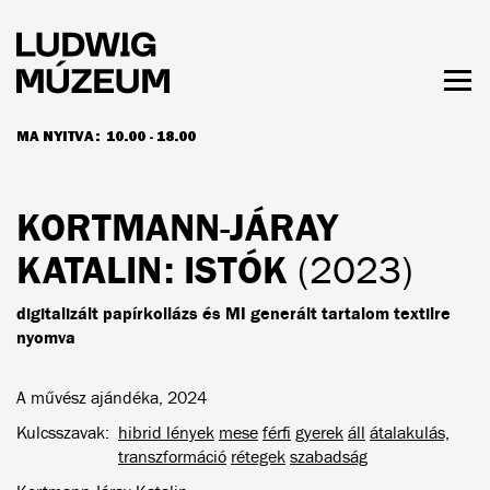
Ugrás
a
tartalomra
Men
láth
MA NYITVA:
10.00 - 18.00
NYITVATARTÁS ÉS JEGYÁRAK
KORTMANN-JÁRAY
KATALIN
: ISTÓK
(2023)
digitalizált papírkollázs és MI generált tartalom textilre
nyomva
A művész ajándéka, 2024
Kulcsszavak
hibrid lények
mese
férfi
gyerek
áll
átalakulás,
transzformáció
rétegek
szabadság