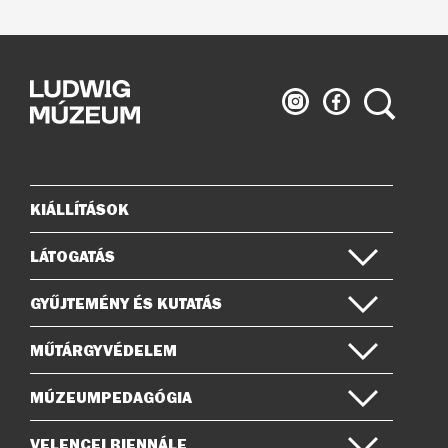
Ludwig
Ludwig
Keresés
Múzeum
Múzeum
az
a
Instagramon
Facebook-
on
KIÁLLÍTÁSOK
Oldaltérkép
LÁTOGATÁS
GYŰJTEMÉNY ÉS KUTATÁS
MŰTÁRGYVÉDELEM
MÚZEUMPEDAGÓGIA
VELENCEI BIENNÁLE