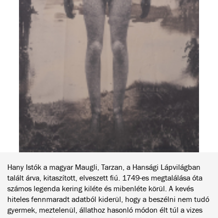
Hany Istók a magyar Maugli, Tarzan, a Hansági Lápvilágban
talált árva, kitaszított, elveszett fiú. 1749-es megtalálása óta
számos legenda kering kiléte és mibenléte körül. A kevés
hiteles fennmaradt adatból kiderül, hogy a beszélni nem tudó
gyermek, meztelenül, állathoz hasonló módon élt túl a vizes