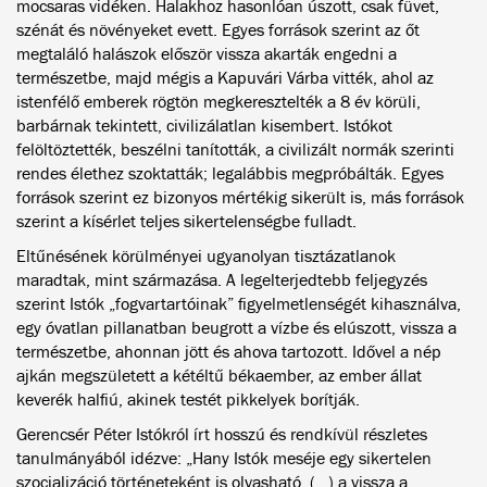
mocsaras vidéken. Halakhoz hasonlóan úszott, csak füvet,
szénát és növényeket evett. Egyes források szerint az őt
megtaláló halászok először vissza akarták engedni a
természetbe, majd mégis a Kapuvári Várba vitték, ahol az
istenfélő emberek rögtön megkeresztelték a 8 év körüli,
barbárnak tekintett, civilizálatlan kisembert. Istókot
felöltöztették, beszélni tanították, a civilizált normák szerinti
rendes élethez szoktatták; legalábbis megpróbálták. Egyes
források szerint ez bizonyos mértékig sikerült is, más források
szerint a kísérlet teljes sikertelenségbe fulladt.
Eltűnésének körülményei ugyanolyan tisztázatlanok
maradtak, mint származása. A legelterjedtebb feljegyzés
szerint Istók „fogvartartóinak” figyelmetlenségét kihasználva,
egy óvatlan pillanatban beugrott a vízbe és elúszott, vissza a
természetbe, ahonnan jött és ahova tartozott. Idővel a nép
ajkán megszületett a kétéltű békaember, az ember állat
keverék halfiú, akinek testét pikkelyek borítják.
Gerencsér Péter Istókról írt hosszú és rendkívül részletes
tanulmányából idézve: „Hany Istók meséje egy sikertelen
szocializáció történeteként is olvasható. (…) a vissza a