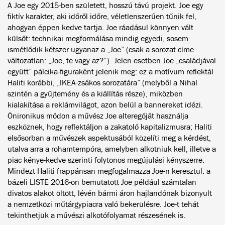
A Joe egy 2015-ben született, hosszú távú projekt. Joe egy
fiktív karakter, aki időről időre, véletlenszerűen tűnik fel,
ahogyan éppen kedve tartja. Joe ráadásul könnyen vált
külsőt: technikai megformálása mindig egyedi, sosem
ismétlődik kétszer ugyanaz a „Joe” (csak a sorozat címe
változatlan: „Joe, te vagy az?”). Jelen esetben Joe „családjával
együtt” pálcika-figuraként jelenik meg: ez a motívum reflektál
Haliti korábbi, „IKEA-zsákos sorozatára” (melyből a Nihal
szintén a gyűjtemény és a kiállítás része), miközben
kialakítása a reklámvilágot, azon belül a bannereket idézi.
Önironikus módon a művész Joe alteregóját használja
eszköznek, hogy reflektáljon a zakatoló kapitalizmusra; Haliti
elsősorban a művészek aspektusából közelíti meg a kérdést,
utalva arra a rohamtempóra, amelyben alkotniuk kell, illetve a
piac kénye-kedve szerinti folytonos megújulási kényszerre.
Mindezt Haliti frappánsan megfogalmazza Joe-n keresztül: a
bázeli LISTE 2016-on bemutatott Joe például számtalan
divatos alakot öltött, lévén bármi áron hajlandónak bizonyult
a nemzetközi műtárgypiacra való bekerülésre. Joe-t tehát
tekinthetjük a művészi alkotófolyamat részesének is.