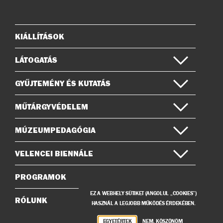
az
a
Instagramon
Facebook-
on
KIÁLLÍTÁSOK
Oldaltérkép
LÁTOGATÁS
GYŰJTEMÉNY ÉS KUTATÁS
MŰTÁRGYVÉDELEM
MÚZEUMPEDAGÓGIA
VELENCEI BIENNÁLE
PROGRAMOK
EZ A WEBHELY SÜTIKET (ANGOLUL „COOKIES”)
RÓLUNK
HASZNÁL A LEGJOBB MŰKÖDÉS ÉRDEKÉBEN.
EGYETÉRTEK
NEM, KÖSZÖNÖM