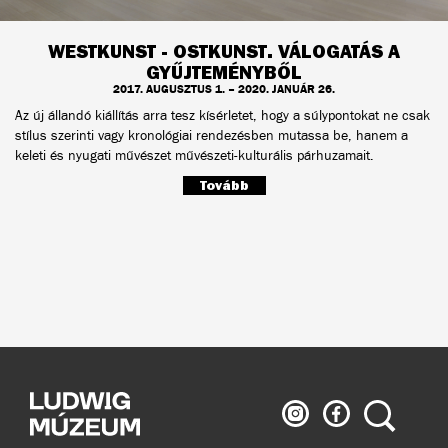
WESTKUNST - OSTKUNST. VÁLOGATÁS A
GYŰJTEMÉNYBŐL
2017. AUGUSZTUS 1. – 2020. JANUÁR 26.
Az új állandó kiállítás arra tesz kísérletet, hogy a súlypontokat ne csak
stílus szerinti vagy kronológiai rendezésben mutassa be, hanem a
keleti és nyugati művészet művészeti-kulturális párhuzamait.
Tovább
Ludwig
Ludwig
Keresés
Múzeum
Múzeum