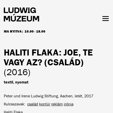
Ugrás
a
tartalomra
Men
láth
MA NYITVA:
10.00 - 18.00
NYITVATARTÁS ÉS JEGYÁRAK
HALITI FLAKA
: JOE, TE
VAGY AZ? (CSALÁD)
(2016)
textil, nyomat
Peter und Irene Ludwig Stiftung, Aachen, letét, 2017
Kulcsszavak
család
kontúr
reklám
irónia
Haliti Flaka