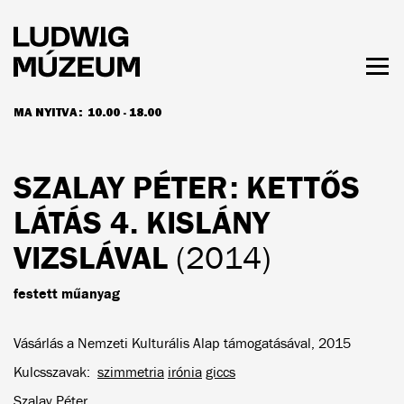
Ugrás
a
tartalomra
Men
láth
MA NYITVA:
10.00 - 18.00
NYITVATARTÁS ÉS JEGYÁRAK
SZALAY PÉTER
: KETTŐS
LÁTÁS 4. KISLÁNY
VIZSLÁVAL
(2014)
festett műanyag
Vásárlás a Nemzeti Kulturális Alap támogatásával, 2015
Kulcsszavak
szimmetria
irónia
giccs
Szalay Péter