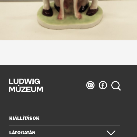
Ludwig
Ludwig
Keresés
Múzeum
Múzeum
az
a
Instagramon
Facebook-
on
KIÁLLÍTÁSOK
Oldaltérkép
LÁTOGATÁS