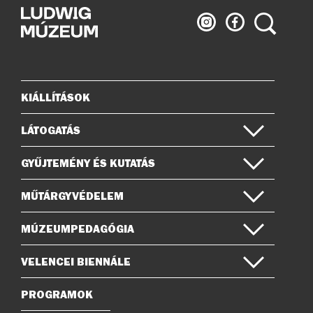
Ludwig
Ludwig
Keresés
Múzeum
Múzeum
az
a
Instagramon
Facebook-
on
KIÁLLÍTÁSOK
Oldaltérkép
LÁTOGATÁS
GYŰJTEMÉNY ÉS KUTATÁS
MŰTÁRGYVÉDELEM
MÚZEUMPEDAGÓGIA
VELENCEI BIENNÁLE
PROGRAMOK