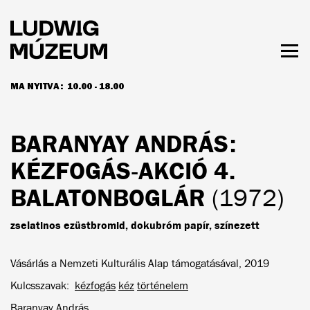
Ugrás
a
tartalomra
Men
láth
MA NYITVA:
10.00 - 18.00
NYITVATARTÁS ÉS JEGYÁRAK
BARANYAY ANDRÁS
:
KÉZFOGÁS-AKCIÓ 4.
BALATONBOGLÁR
(1972)
zselatinos ezüstbromid, dokubróm papír, színezett
Vásárlás a Nemzeti Kulturális Alap támogatásával, 2019
Kulcsszavak
kézfogás
kéz
történelem
Baranyay András