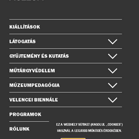
az
a
Instagramon
Facebook-
on
KIÁLLÍTÁSOK
Oldaltérkép
LÁTOGATÁS
GYŰJTEMÉNY ÉS KUTATÁS
MŰTÁRGYVÉDELEM
MÚZEUMPEDAGÓGIA
VELENCEI BIENNÁLE
PROGRAMOK
EZ A WEBHELY SÜTIKET (ANGOLUL „COOKIES”)
RÓLUNK
HASZNÁL A LEGJOBB MŰKÖDÉS ÉRDEKÉBEN.