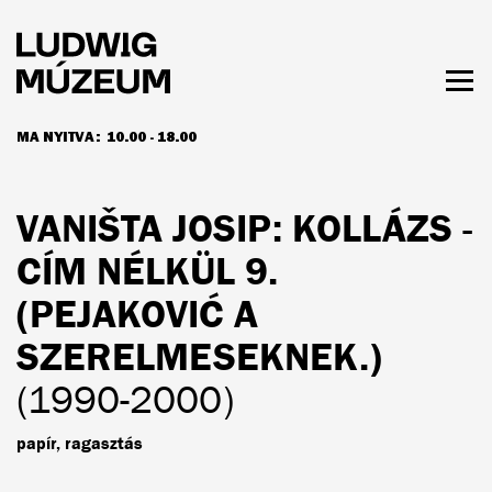
Ugrás
a
tartalomra
Men
láth
MA NYITVA:
10.00 - 18.00
NYITVATARTÁS ÉS JEGYÁRAK
VANIŠTA JOSIP
: KOLLÁZS -
CÍM NÉLKÜL 9.
(PEJAKOVIĆ A
SZERELMESEKNEK.)
(1990-2000)
papír, ragasztás