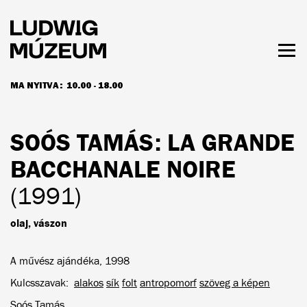
Ugrás
a
tartalomra
Men
láth
MA NYITVA:
10.00 - 18.00
NYITVATARTÁS ÉS JEGYÁRAK
SOÓS TAMÁS
: LA GRANDE
BACCHANALE NOIRE
(1991)
olaj, vászon
A művész ajándéka, 1998
Kulcsszavak
alakos
sík
folt
antropomorf
szöveg a képen
Soós Tamás