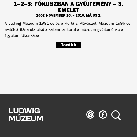
1–2–3: FÓKUSZBAN A GYŰJTEMÉNY – 3.
EMELET
2007. NOVEMBER 16. – 2010. MÁJUS 2.
A Ludwig Múzeum 1991-es és a Kortárs Művészeti Múzeum 1996-os
nyitókiállítása óta első alkalommal kerül a múzeum gyűjteménye a
figyelem fókuszába.
Tovább
Ludwig
Ludwig
Keresés
Múzeum
Múzeum
az
a
Instagramon
Facebook-