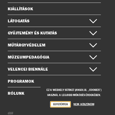
on
KIÁLLÍTÁSOK
Oldaltérkép
LÁTOGATÁS
GYŰJTEMÉNY ÉS KUTATÁS
MŰTÁRGYVÉDELEM
MÚZEUMPEDAGÓGIA
VELENCEI BIENNÁLE
PROGRAMOK
EZ A WEBHELY SÜTIKET (ANGOLUL „COOKIES”)
RÓLUNK
HASZNÁL A LEGJOBB MŰKÖDÉS ÉRDEKÉBEN.
EGYETÉRTEK
NEM, KÖSZÖNÖM
Weboldalunkat