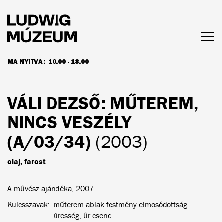
Ugrás
a
tartalomra
Men
láth
MA NYITVA:
10.00 - 18.00
NYITVATARTÁS ÉS JEGYÁRAK
VÁLI DEZSŐ
: MŰTEREM,
NINCS VESZÉLY
(A/03/34)
(2003)
olaj, farost
A művész ajándéka, 2007
Kulcsszavak
műterem
ablak
festmény
elmosódottság
üresség, űr
csend