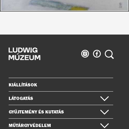
Ludwig
Ludwig
Keresés
Múzeum
Múzeum
az
a
Instagramon
Facebook-
on
KIÁLLÍTÁSOK
Oldaltérkép
LÁTOGATÁS
GYŰJTEMÉNY ÉS KUTATÁS
MŰTÁRGYVÉDELEM