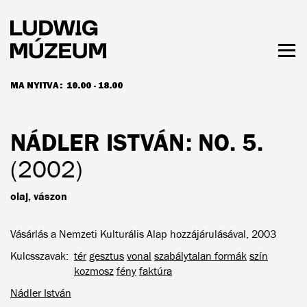
Ugrás
a
tartalomra
Men
láth
MA NYITVA:
10.00 - 18.00
NYITVATARTÁS ÉS JEGYÁRAK
NÁDLER ISTVÁN
: NO. 5.
(2002)
olaj, vászon
Vásárlás a Nemzeti Kulturális Alap hozzájárulásával, 2003
Kulcsszavak
tér
gesztus
vonal
szabálytalan formák
szín
kozmosz
fény
faktúra
Nádler István