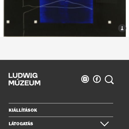
Ludwig
Ludwig
Keresés
Múzeum
Múzeum
az
a
Instagramon
Facebook-
on
KIÁLLÍTÁSOK
Oldaltérkép
LÁTOGATÁS