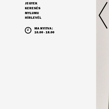
JEGYEK
NAVIGÁCIÓ
KERESÉS
MYLUMU
HÍRLEVÉL
NYITVATARTÁS ÉS JEGYÁRAK
MA NYITVA:
10.00 - 18.00