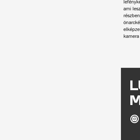
lefényk
ami les
részben
önarcké
elképze
kamera v
Ludw
Múz
az
Inst