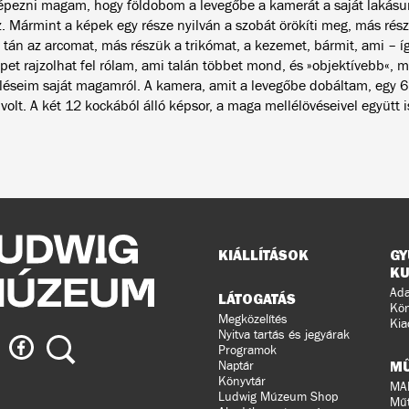
épezni magam, hogy földobom a levegőbe a kamerát a saját lakásun
z. Mármint a képek egy része nyilván a szobát örökíti meg, más ré
 tán az arcomat, más részük a trikómat, a kezemet, bármit, ami – íg
pet rajzolhat fel rólam, ami talán többet mond, és »objektívebb«, m
léseim saját magamról. A kamera, amit a levegőbe dobáltam, egy 6
olt. A két 12 kockából álló képsor, a maga mellélövéseivel együtt is
Oldaltérkép
KIÁLLÍTÁSOK
GY
KU
Ada
LÁTOGATÁS
Kön
Megközelítés
Kia
Nyitva tartás és jegyárak
ig
Ludwig
Keresés
Programok
eum
Múzeum
M
Naptár
a
Könyvtár
MA
Ludwig Múzeum Shop
agramon
Facebook-
Műt