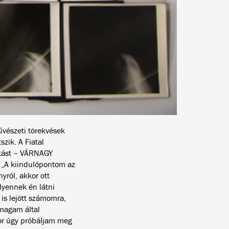
űvészeti törekvések
zik. A Fiatal
ítást – VÁRNAGY
 „A kiindulópontom az
ról, akkor ott
lyennek én látni
is lejött számomra,
 magam által
kkor úgy próbáljam meg