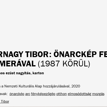
RNAGY TIBOR
: ÖNARCKÉP F
MERÁVAL
(1987 KÖRÜL)
nos ezüst nagyítás, karton
s a Nemzeti Kulturális Alap hozzájárulásával, 2020
avak
önarckép
arc
fényképezőgép
otthon
elmosódottság
mozgás
 Tibor