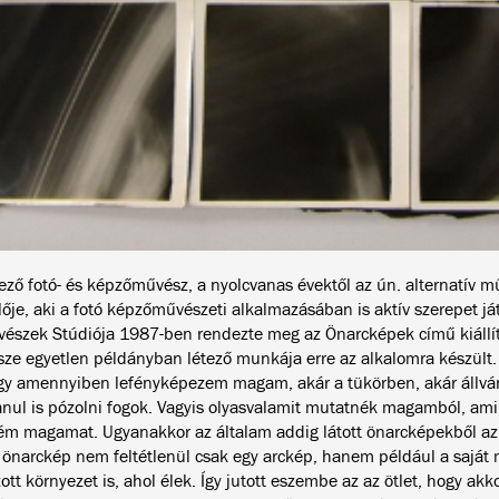
tező fotó- és képzőművész, a nyolcvanas évektől az ún. alternatív m
ője, aki a fotó képzőművészeti alkalmazásában is aktív szerepet játs
észek Stúdiója 1987-ben rendezte meg az Önarcképek című kiáll
ze egyetlen példányban létező munkája erre az alkalomra készült.
ogy amennyiben lefényképezem magam, akár a tükörben, akár állvány
anul is pózolni fogok. Vagyis olyasvalamit mutatnék magamból, ami
ém magamat. Ugyanakkor az általam addig látott önarcképekből az 
 önarckép nem feltétlenül csak egy arckép, hanem például a saját
ott környezet is, ahol élek. Így jutott eszembe az az ötlet, hogy a