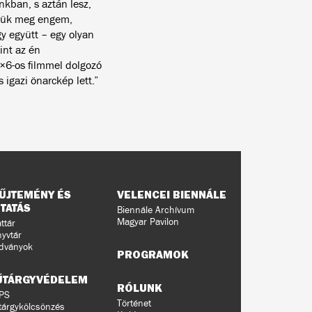
kban, s aztán lesz,
szük meg engem,
y együtt – egy olyan
int az én
×6-os filmmel dolgozó
 igazi önarckép lett.”
ŰJTEMÉNY ÉS
VELENCEI BIENNÁLE
TATÁS
Biennále Archívum
Magyar Pavilon
ttár
yvtár
dványok
PROGRAMOK
ŰTÁRGYVÉDELEM
RÓLUNK
PS
Történet
árgykölcsönzés