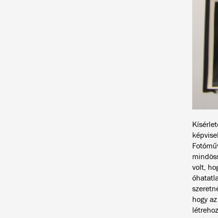
Kísérle
képvisel
Fotóműv
mindöss
volt, h
óhatatl
szeretn
hogy az
létrehoz