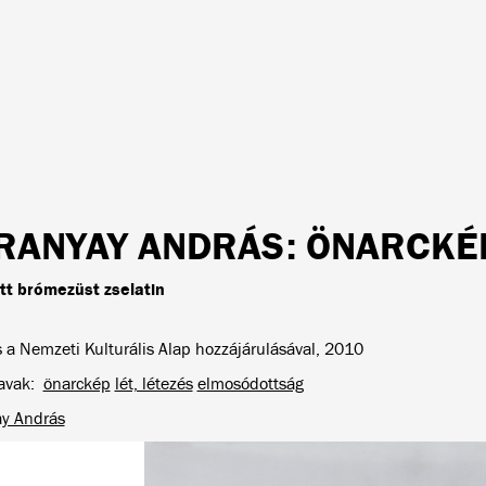
RANYAY ANDRÁS
: ÖNARCKÉP
tt brómezüst zselatin
s a Nemzeti Kulturális Alap hozzájárulásával, 2010
avak
önarckép
lét, létezés
elmosódottság
y András