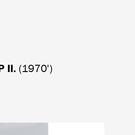
 II.
(1970')