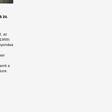
S 24.
, az
 (1969)
a nyomása
ban
amit a
lunk.