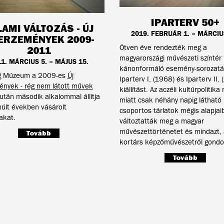
IPARTERV 50+
LAMI VÁLTOZÁS - ÚJ
2019. FEBRUÁR 1. – MÁRCIU
ERZEMÉNYEK 2009-
Ötven éve rendezték meg a
2011
magyarországi művészeti színtér
1. MÁRCIUS 5. – MÁJUS 15.
kánonformáló esemény-sorozatát
g Múzeum a 2009-es
Új
Iparterv I. (1968) és Iparterv II.
ények - rég nem látott művek
kiállítást. Az aczéli kultúrpolitik
s után második alkalommal állítja
miatt csak néhány napig látható
múlt években vásárolt
csoportos tárlatok mégis alapjai
akat.
változtatták meg a magyar
művészettörténetet és mindazt, 
Tovább
kortárs képzőművészetről gondo
Tovább