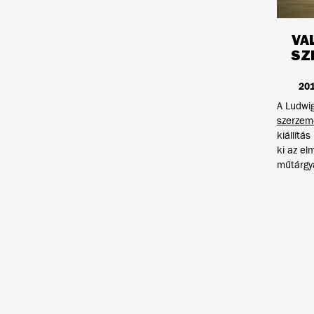
VA
SZ
201
A Ludwi
szerzem
kiállítá
ki az el
műtárgy