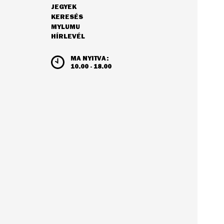
JEGYEK
NAVIGÁCIÓ
KERESÉS
MYLUMU
HÍRLEVÉL
NYITVATARTÁS ÉS JEGYÁRAK
MA NYITVA:
10.00 - 18.00