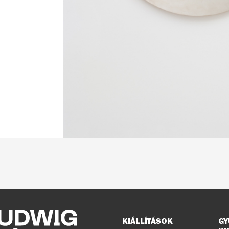
Oldaltérkép
KIÁLLÍTÁSOK
GY