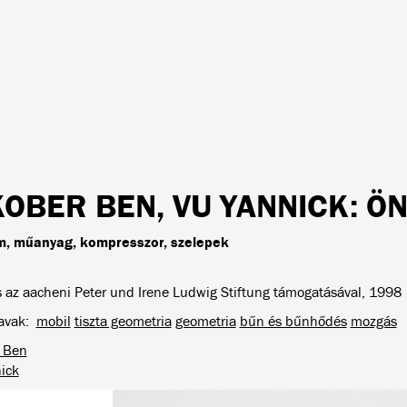
KOBER BEN, VU YANNICK
: Ö
m, műanyag, kompresszor, szelepek
s az aacheni Peter und Irene Ludwig Stiftung támogatásával, 1998
avak
mobil
tiszta geometria
geometria
bűn és bűnhődés
mozgás
 Ben
ick