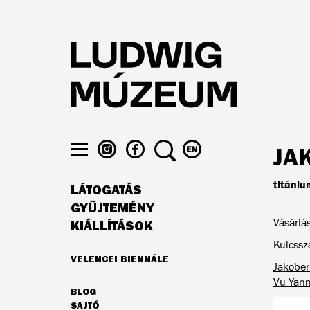
Ugrás
a
tartalomra
LUDWIG
LUDWIG
KERESÉS
VÁLTÁS
JA
MÚZEUM
MÚZEUM
ENGLISH
Menü
AZ
A
NYELVRE
láthatósága
titániu
LÁTOGATÁS
INSTAGRAMON
FACEBOOK-
FŐ
ON
GYŰJTEMÉNY
NAVIGÁCIÓ
Vásárlá
KIÁLLÍTÁSOK
Kulcssz
VELENCEI BIENNÁLE
Jakober
AJÁNLATUNK
Vu Yann
BLOG
MÁSODLAGOS
SAJTÓ