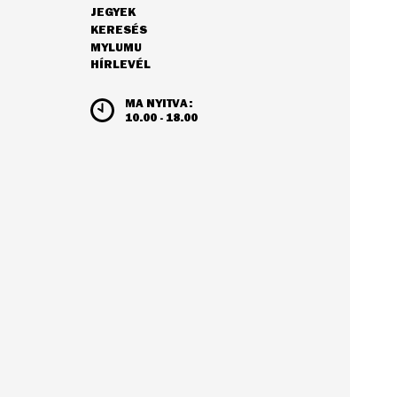
JEGYEK
NAVIGÁCIÓ
KERESÉS
MYLUMU
HÍRLEVÉL
NYITVATARTÁS ÉS JEGYÁRAK
MA NYITVA:
10.00 - 18.00