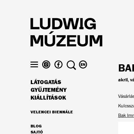
Ugrás
a
tartalomra
LUDWIG
LUDWIG
KERESÉS
VÁLTÁS
BA
MÚZEUM
MÚZEUM
ENGLISH
Menü
AZ
A
NYELVRE
láthatósága
akril, 
LÁTOGATÁS
INSTAGRAMON
FACEBOOK-
FŐ
ON
GYŰJTEMÉNY
NAVIGÁCIÓ
Vásárlá
KIÁLLÍTÁSOK
Kulcssz
VELENCEI BIENNÁLE
Bak Imr
AJÁNLATUNK
BLOG
MÁSODLAGOS
SAJTÓ