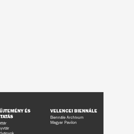
ŰJTEMÉNY ÉS
VELENCEI BIENNÁLE
TATÁS
Biennále Archívum
Magyar Pavilon
ttár
yvtár
dványok