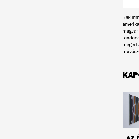
Bak Imre
amerika
magyar 
tendenc
megértv
művésze
KAP
AZ 