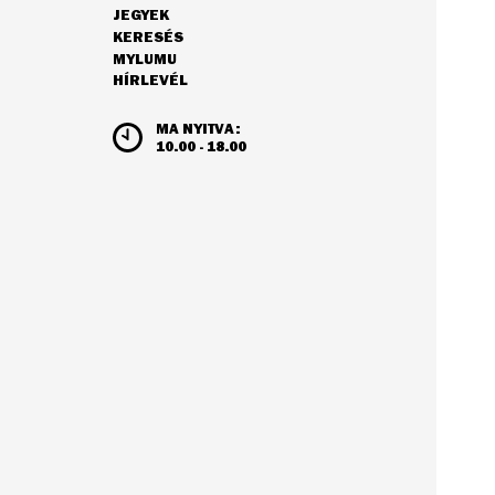
JEGYEK
NAVIGÁCIÓ
KERESÉS
MYLUMU
HÍRLEVÉL
NYITVATARTÁS ÉS JEGYÁRAK
MA NYITVA:
10.00 - 18.00