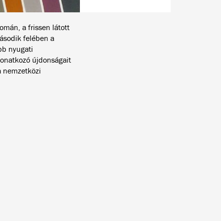
omán, a frissen látott
ásodik felében a
bb nyugati
 vonatkozó újdonságait
a nemzetközi