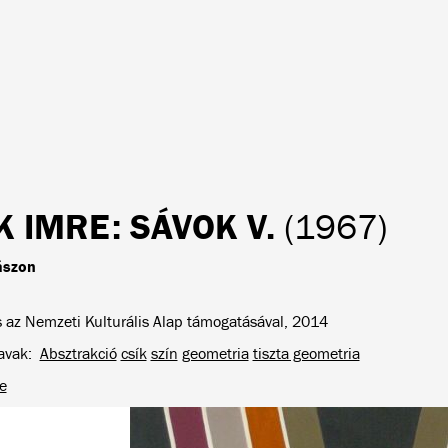
K IMRE
: SÁVOK V.
(1967)
vászon
s az Nemzeti Kulturális Alap támogatásával, 2014
avak
Absztrakció
csík
szín
geometria
tiszta geometria
e