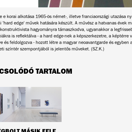
 e korai alkotása 1965-ös német-, illetve franciaországi utazása ny
i 'hard edge' művek hatására készült. A művész a hatvanas évek m
konstruktivista hagyományra támaszkodva, ugyanakkor a legfrisse
iákra is reflektálva - a hard edge-nek a képszerkezetre, a képtérre
e és feldolgozva - hozott létre a magyar neoavantgarde és egyben 
ti színtér szempontjából is jelentős műveket. (SZ.K.)
CSOLÓDÓ TARTALOM
ÉGBOLT MÁSIK FELE.