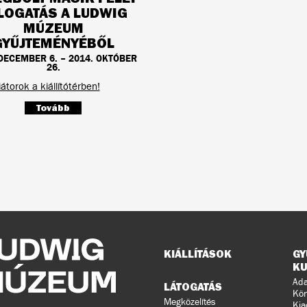
LOGATÁS A LUDWIG
MÚZEUM
GYŰJTEMÉNYÉBŐL
 DECEMBER 6. – 2014. OKTÓBER
26.
átorok a kiállítótérben!
Tovább
Oldaltérkép
KIÁLLÍTÁSOK
GY
KU
Ada
LÁTOGATÁS
Kön
Megközelítés
Kia