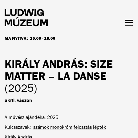
Ugrás
a
tartalomra
Men
láth
MA NYITVA:
10.00 - 18.00
NYITVATARTÁS ÉS JEGYÁRAK
KIRÁLY ANDRÁS
: SIZE
MATTER – LA DANSE
(2025)
akril, vászon
A művész ajándéka, 2025
Kulcsszavak
számok
monokróm
felosztás
lépték
Király András