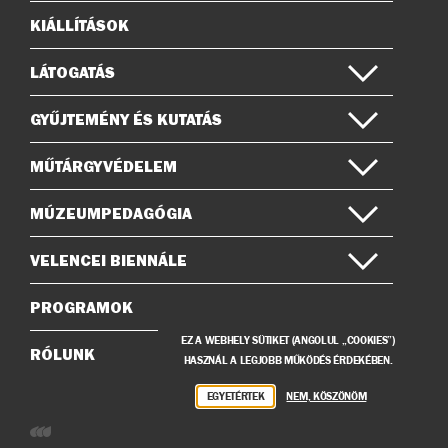
KIÁLLÍTÁSOK
Oldaltérkép
LÁTOGATÁS
GYŰJTEMÉNY ÉS KUTATÁS
MŰTÁRGYVÉDELEM
MÚZEUMPEDAGÓGIA
VELENCEI BIENNÁLE
PROGRAMOK
EZ A WEBHELY SÜTIKET (ANGOLUL „COOKIES”)
RÓLUNK
HASZNÁL A LEGJOBB MŰKÖDÉS ÉRDEKÉBEN.
EGYETÉRTEK
NEM, KÖSZÖNÖM
Weboldalunkat