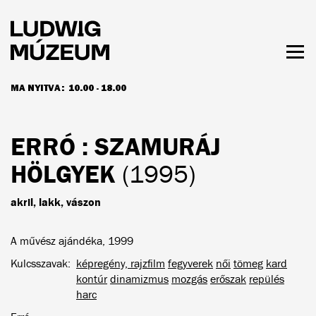
Ugrás
a
tartalomra
Men
láth
MA NYITVA:
10.00 - 18.00
NYITVATARTÁS ÉS JEGYÁRAK
ERRÓ
: SZAMURÁJ
HÖLGYEK
(1995)
akril, lakk, vászon
A művész ajándéka, 1999
Kulcsszavak
képregény, rajzfilm
fegyverek
női
tömeg
kard
kontúr
dinamizmus
mozgás
erőszak
repülés
harc