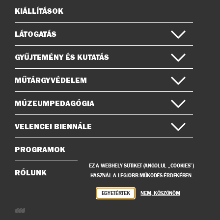
KIÁLLÍTÁSOK
Oldaltérkép
LÁTOGATÁS
GYŰJTEMÉNY ÉS KUTATÁS
MŰTÁRGYVÉDELEM
MÚZEUMPEDAGÓGIA
VELENCEI BIENNÁLE
PROGRAMOK
EZ A WEBHELY SÜTIKET (ANGOLUL „COOKIES”)
RÓLUNK
HASZNÁL A LEGJOBB MŰKÖDÉS ÉRDEKÉBEN.
EGYETÉRTEK
NEM, KÖSZÖNÖM
Weboldalunkat