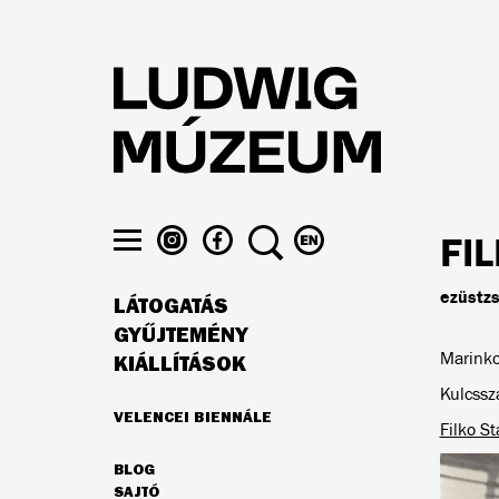
Ugrás
a
tartalomra
LUDWIG
LUDWIG
KERESÉS
VÁLTÁS
FI
MÚZEUM
MÚZEUM
ENGLISH
Menü
AZ
A
NYELVRE
láthatósága
ezüstzs
LÁTOGATÁS
INSTAGRAMON
FACEBOOK-
FŐ
ON
GYŰJTEMÉNY
NAVIGÁCIÓ
Marinko
KIÁLLÍTÁSOK
Kulcssz
VELENCEI BIENNÁLE
Filko S
AJÁNLATUNK
BLOG
MÁSODLAGOS
SAJTÓ