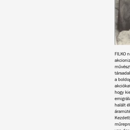
FILKO n
akcioniz
művészt
társada
a boldo
akciókat
hogy ki
emigrál
halált 
áramüté
Kezdetb
műrepro