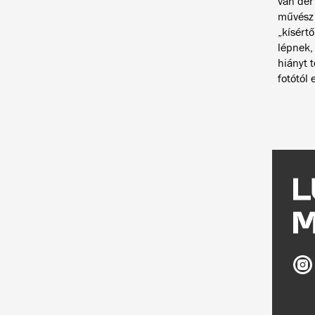
van der
művész l
„kísért
lépnek, 
hiányt t
fotótól 
Ludw
Múz
az
Inst