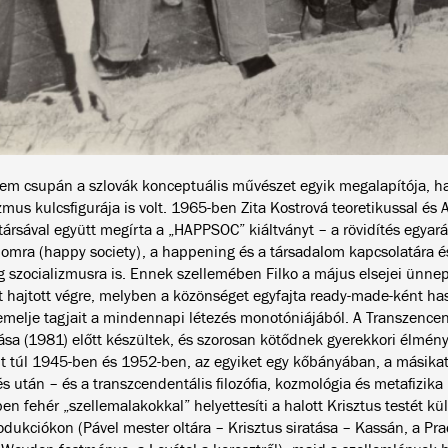
em csupán a szlovák konceptuális művészet egyik megalapítója, h
mus kulcsfigurája is volt. 1965-ben Zita Kostrová teoretikussal és 
ársával együtt megírta a „HAPPSOC” kiáltványt – a rövidítés egyará
lomra (happy society), a happening és a társadalom kapcsolatára é
g szocializmusra is. Ennek szellemében Filko a május elsejei ünnep
 hajtott végre, melyben a közönséget egyfajta ready-made-ként hasz
emelje tagjait a mindennapi létezés monotóniájából. A Transzence
ása (1981) előtt készültek, és szorosan kötődnek gyerekkori élménye
élt túl 1945-ben és 1952-ben, az egyiket egy kőbányában, a másikat
s után – és a transzcendentális filozófia, kozmológia és metafizika
en fehér „szellemalakokkal” helyettesíti a halott Krisztus testét k
dukciókon (Pável mester oltára – Krisztus siratása – Kassán, a 