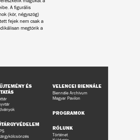
befészkelik magukat a
ibe. A figurális
ok (kör, négyszög)
jtett fejek nem csak a
adikálisan megtörik a
ŰJTEMÉNY ÉS
VELENCEI BIENNÁLE
TATÁS
Biennále Archívum
Magyar Pavilon
ttár
yvtár
dványok
PROGRAMOK
ŰTÁRGYVÉDELEM
RÓLUNK
PS
Történet
árgykölcsönzés