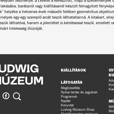
 Weyden festménye, a Levétel a keresztről), majd a szellemlények 
akásába, barátairól vagy kiállításairól készült felnagyított fényképe
ők” helyébe a hetvenes évek második felében geometrikus objektum
melyek egy-egy szereplő arcát teszik láthatatlanná. A kitakart, elre
eszik láthatóvá, hanem a jelenlétet is kérdésessé teszik, emellett r
elvárt hitelesség illúzióját.
Oldaltérkép
KIÁLLÍTÁSOK
GY
KU
Ada
LÁTOGATÁS
Kön
Megközelítés
Kia
Nyitva tartás és jegyárak
ig
Ludwig
Keresés
Programok
eum
Múzeum
M
Naptár
a
Könyvtár
MA
Ludwig Múzeum Shop
agramon
Facebook-
Műt
Akadálymentes múzeum