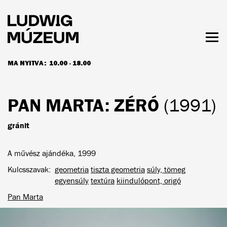
Ugrás
a
tartalomra
Men
láth
MA NYITVA:
10.00 - 18.00
NYITVATARTÁS ÉS JEGYÁRAK
PAN MARTA
: ZÉRÓ
(1991)
gránit
A művész ajándéka, 1999
Kulcsszavak
geometria
tiszta geometria
súly, tömeg
egyensúly
textúra
kiindulópont, origó
Pan Marta