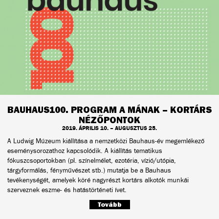
BAUHAUS100. PROGRAM A MÁNAK – KORTÁRS
NÉZŐPONTOK
2019. ÁPRILIS 10. – AUGUSZTUS 25.
A Ludwig Múzeum kiállítása a nemzetközi Bauhaus-év megemlékező
eseménysorozathoz kapcsolódik. A kiállítás tematikus
fókuszcsoportokban (pl. színelmélet, ezotéria, vízió/utópia,
tárgyformálás, fényművészet stb.) mutatja be a Bauhaus
tevékenységét, amelyek köré nagyrészt kortárs alkotók munkái
szerveznek eszme- és hatástörténeti ívet.
Tovább