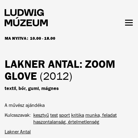
Ugrás
a
tartalomra
Men
láth
MA NYITVA:
10.00 - 18.00
NYITVATARTÁS ÉS JEGYÁRAK
LAKNER ANTAL
: ZOOM
GLOVE
(2012)
textil, bőr, gumi, mágnes
A művész ajándéka
Kulcsszavak
kesztyű
test
sport
kritika
munka, feladat
haszontalanság, értelmetlenség
Lakner Antal