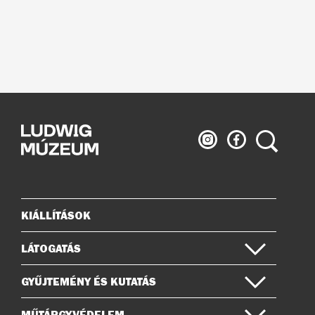
Ludwig
Ludwig
Keresés
Múzeum
Múzeum
az
a
Instagramon
Facebook-
on
KIÁLLÍTÁSOK
Oldaltérkép
LÁTOGATÁS
GYŰJTEMÉNY ÉS KUTATÁS
MŰTÁRGYVÉDELEM