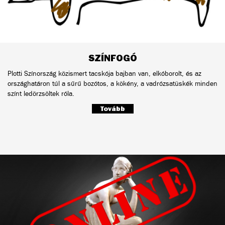
SZÍNFOGÓ
Plotti Színország közismert tacskója bajban van, elkóborolt, és az
országhatáron túl a sűrű bozótos, a kökény, a vadrózsatüskék minden
színt ledörzsöltek róla.
Tovább