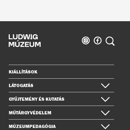
Ludwig
Ludwig
Keresés
Múzeum
Múzeum
az
a
Instagramon
Facebook-
on
KIÁLLÍTÁSOK
Oldaltérkép
LÁTOGATÁS
GYŰJTEMÉNY ÉS KUTATÁS
MŰTÁRGYVÉDELEM
MÚZEUMPEDAGÓGIA