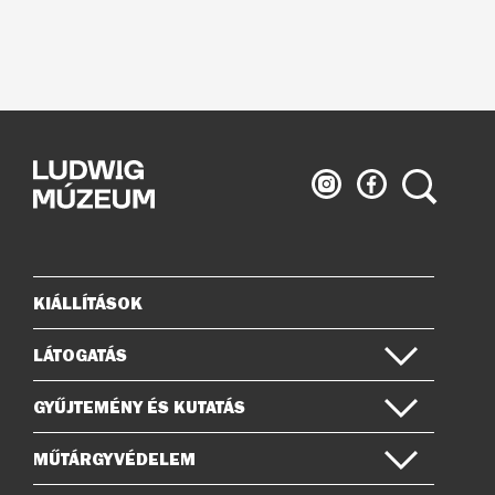
Ludwig
Ludwig
Keresés
Múzeum
Múzeum
az
a
Instagramon
Facebook-
on
KIÁLLÍTÁSOK
Oldaltérkép
LÁTOGATÁS
GYŰJTEMÉNY ÉS KUTATÁS
MŰTÁRGYVÉDELEM