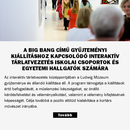
A BIG BANG CÍMŰ GYŰJTEMÉNYI
KIÁLLÍTÁSHOZ KAPCSOLÓDÓ INTERAKTÍV
TÁRLATVEZETÉS ISKOLAI CSOPORTOK ÉS
EGYETEMI HALLGATÓK SZÁMÁRA
Az interaktív tárlatvezetés középpontjában a Ludwig Múzeum
gyűjteménye és állandó kiállítása áll. A program támogatja a kiállítások
értő befogadását, a műelemzési készségeket, az önálló
kérdésfelvetést és véleményalkotást, valamint a vélemény kifejtésének
képességét. Célja továbbá a pozitív attitűd kialakítása a kortárs
művészet irányába.
Tovább