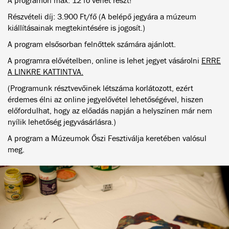
A programon max. 12 fő vehet részt!
Részvételi díj: 3.900 Ft/fő (A belépő jegyára a múzeum
kiállításainak megtekintésére is jogosít.)
A program elsősorban felnőttek számára ajánlott.
A programra elővételben, online is lehet jegyet vásárolni
ERRE
A LINKRE KATTINTVA.
(Programunk résztvevőinek létszáma korlátozott, ezért
érdemes élni az online jegyelővétel lehetőségével, hiszen
előfordulhat, hogy az előadás napján a helyszínen már nem
nyílik lehetőség jegyvásárlásra.)
A program a Múzeumok Őszi Fesztiválja keretében valósul
meg.