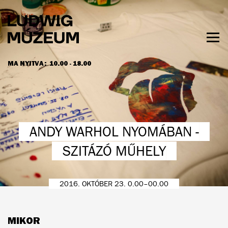
Ugrás
a
tartalomra
Men
láth
MA NYITVA:
10.00 - 18.00
NYITVATARTÁS ÉS JEGYÁRAK
ANDY WARHOL NYOMÁBAN -
SZITÁZÓ MŰHELY
2016. OKTÓBER 23. 0.00–00.00
MIKOR