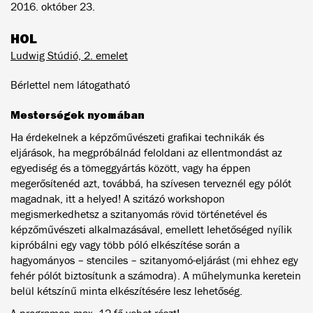
2016. október 23.
HOL
Ludwig Stúdió, 2. emelet
Bérlettel nem látogatható
Mesterségek nyomában
Ha érdekelnek a képzőművészeti grafikai technikák és
eljárások, ha megpróbálnád feloldani az ellentmondást az
egyediség és a tömeggyártás között, vagy ha éppen
megerősítenéd azt, továbbá, ha szívesen terveznél egy pólót
magadnak, itt a helyed! A szitázó workshopon
megismerkedhetsz a szitanyomás rövid történetével és
képzőművészeti alkalmazásával, emellett lehetőséged nyílik
kipróbálni egy vagy több póló elkészítése során a
hagyományos – stenciles – szitanyomó-eljárást (mi ehhez egy
fehér pólót biztosítunk a számodra). A műhelymunka keretein
belül kétszínű minta elkészítésére lesz lehetőség.