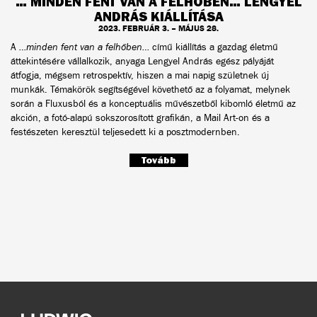
… MINDEN FENT VAN A FELHŐBEN… LENGYEL
ANDRÁS KIÁLLÍTÁSA
2023. FEBRUÁR 3. – MÁJUS 28.
A
…minden fent van a felhőben…
című kiállítás a gazdag életmű
áttekintésére vállalkozik, anyaga Lengyel András egész pályáját
átfogja, mégsem retrospektív, hiszen a mai napig születnek új
munkák. Témakörök segítségével követhető az a folyamat, melynek
során a Fluxusból és a konceptuális művészetből kibomló életmű az
akción, a fotó-alapú sokszorosított grafikán, a Mail Art-on és a
festészeten keresztül teljesedett ki a posztmodernben.
Tovább