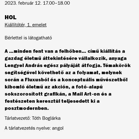
2023. február 12. 17.00–18.00
HOL
Kiállítótér, 1. emelet
Bérlettel is látogatható
A …minden fent van a felhőben… című kiállítás a
gazdag életmű áttekintésére vállalkozik, anyaga
Lengyel András egész pályáját átfogja. Témakörök
segítségével követhető az a folyamat, melynek
során a Fluxusból és a konceptuális művészetből
kibomló életmű az akción, a fotó-alapú
sokszorosított grafikán, a Mail Art-on és a
festészeten keresztül teljesedett ki a
posztmodernben.
Tárlatvezető: Tóth Boglárka
A tárlatvezetés nyelve: angol