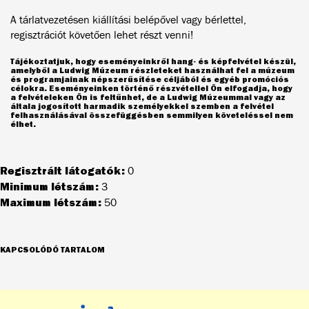
A tárlatvezetésen kiállítási belépővel vagy bérlettel,
regisztrációt követően lehet részt venni!
Tájékoztatjuk, hogy eseményeinkről hang- és képfelvétel készül,
amelyből a Ludwig Múzeum részleteket használhat fel a múzeum
és programjainak népszerűsítése céljából és egyéb promóciós
célokra. Eseményeinken történő részvétellel Ön elfogadja, hogy
a felvételeken Ön is feltűnhet, de a Ludwig Múzeummal vagy az
általa jogosított harmadik személyekkel szemben a felvétel
felhasználásával összefüggésben semmilyen követeléssel nem
élhet.
Regisztrált látogatók:
0
Minimum létszám:
3
Maximum létszám:
50
KAPCSOLÓDÓ TARTALOM