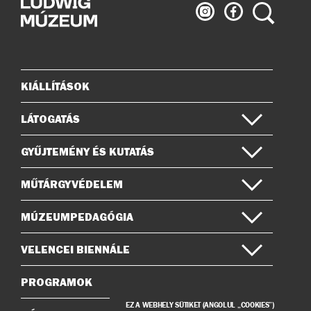
Ludwig
Ludwig
Keresés
Múzeum
Múzeum
az
a
Instagramon
Facebook-
on
KIÁLLÍTÁSOK
Oldaltérkép
LÁTOGATÁS
GYŰJTEMÉNY ÉS KUTATÁS
MŰTÁRGYVÉDELEM
MÚZEUMPEDAGÓGIA
VELENCEI BIENNÁLE
PROGRAMOK
EZ A WEBHELY SÜTIKET (ANGOLUL „COOKIES”)