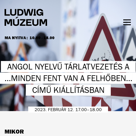
Ugrás
a
tartalomra
Men
láth
MA NYITVA:
10.00 - 18.00
NYITVATARTÁS ÉS JEGYÁRAK
ANGOL NYELVŰ TÁRLATVEZETÉS A
...MINDEN FENT VAN A FELHŐBEN...
CÍMŰ KIÁLLÍTÁSBAN
2023. FEBRUÁR 12. 17.00–18.00
MIKOR